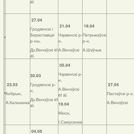
al.
27.04
21.04
19.04
Гродзенскі і
Бераставіцкі
Чэрвенскі р-
Петрыкаўскі
р-ны,
н,
р-н,
Дз.Вінчэўскі et
А.Вінчэўскі
А.Шэўчык
al.
05.04
Чэрвенскі р-
30.03
н,
23.03
Гродзенскі р-
27.04
А.Вінчэўскі
н,
Кобрын,
Пастаўскі р-н,
et al.
Дз.Вінчэўскі et
А.Кальчанка
А.Вінчэўскі
19.04
al.
Мінск,
І.Самусенка
04.05