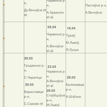
Чэрвенскі р-
н,
н,
Пастаўскі р-н,
Дз.Вінчэўскі et
А.Храмогін
А.Вінчэўскі
al.
et al.
05.04
18.04
Чэрвенскі р-
Тураў,
н,
М.Львоў,
А.Вінчэўскі
Я.Лучык
et al.
29.03
Гродзенскі р-
23.03
н,
Чэрвенскі р-
н,
С.Чарапіца
29.03
А.Вінчэўскі
30.03
Калінкавіцкі
et al.
р-н,
29.03
Бераставіцкі
Стаўбцоўскі
р-н,
А.Шэўчык
р-н,
С.Саковіч et
М.Львоў