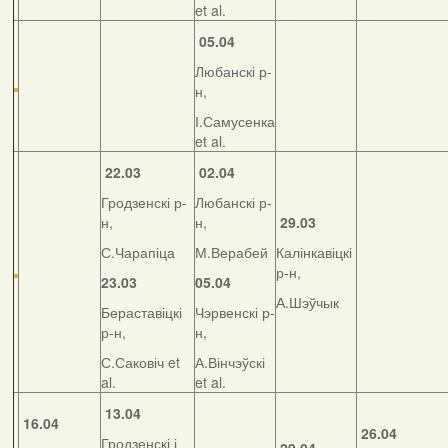
et al.
05.04
Любанскі р-
н,
І.Самусенка
et al.
22.03
02.04
Гродзенскі р-
Любанскі р-
н,
н,
29.03
С.Чарапіца
М.Верабей
Калінкавіцкі
р-н,
23.03
05.04
А.Шэўчык
Бераставіцкі
Чэрвенскі р-
р-н,
н,
С.Саковіч et
А.Вінчэўскі
al.
et al.
13.04
16.04
26.04
Гродзенскі і