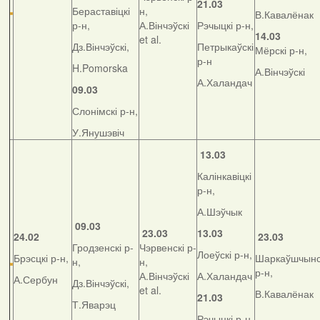
21.03
Бераставіцкі
н,
В.Кавалёнак
р-н,
А.Вінчэўскі
Рэчыцкі р-н,
14.03
et al.
Дз.Вінчэўскі,
Петрыкаўскі
Мёрскі р-н,
р-н
H.Pomorska
А.Вінчэўскі
А.Халандач
09.03
Слонімскі р-н,
У.Янушэвіч
13.03
Калінкавіцкі
р-н,
А.Шэўчык
09.03
23.03
13.03
24.02
23.03
Гродзенскі р-
Чэрвенскі р-
Лоеўскі р-н,
Брэсцкі р-н,
Шаркаўшчынс
н,
н,
р-н,
А.Вінчэўскі
А.Халандач
А.Сербун
Дз.Вінчэўскі,
et al.
В.Кавалёнак
21.03
Т.Яварэц
Рэчыцкі р-н,