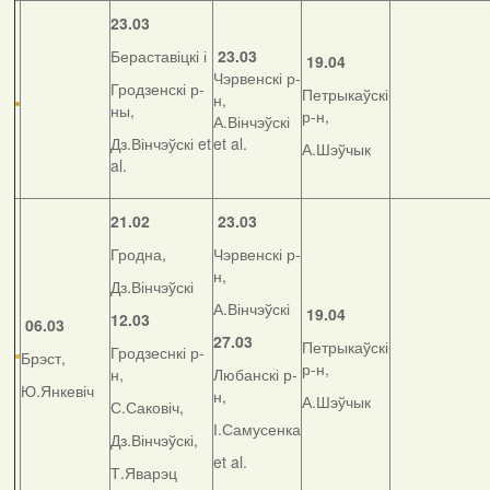
23.03
Бераставіцкі і
23.03
19.04
Чэрвенскі р-
Гродзенскі р-
Петрыкаўскі
н,
ны,
р-н,
А.Вінчэўскі
Дз.Вінчэўскі et
et al.
А.Шэўчык
al.
21.02
23.03
Гродна,
Чэрвенскі р-
н,
Дз.Вінчэўскі
А.Вінчэўскі
19.04
12.03
06.03
27.03
Петрыкаўскі
Гродзеснкі р-
Брэст,
р-н,
н,
Любанскі р-
Ю.Янкевіч
н,
А.Шэўчык
С.Саковіч,
І.Самусенка
Дз.Вінчэўскі,
et al.
Т.Яварэц