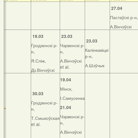
27.04
Пастаўскі р-н,
А.Вінчэўскі
19.03
23.03
23.03
Гродзенскі р-
Чэрвенскі р-
Калінкавіцкі
н,
н,
р-н,
Я.Сліж,
А.Вінчэўскі
А.Шэўчык
et al.
Дз.Вінчэўскі
19.04
Мінск,
30.03
І.Самусенка
Гродзенскі р-
21.04
н,
Чэрвенскі р-
Т.Смыкоўская
н,
et al.
А.Вінчэўскі