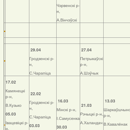
Чэрвенскі р-
н,
А.Вінчэўскі
29.04
27.04
Гродзенскі р-
Петрыкаўскі
н,
р-н,
С.Чарапіца
А.Шэўчык
17.02
Камянецкі
22.02
р-н,
16.03
13.03
Гродзенскі р-
В.Кузько
21.03
н,
Мінскі р-н,
Шаркаўшчынс
05.03
Рэчыцкі р-н,
р-н,
С.Чарапіца
І.Самусенка
Івацевіцкі р-
А.Халандач
В.Кавалёнак
03.03
30.03
н,