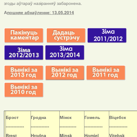
згоды аўтараў назіранняў забаронена.
А
пошняе абнаўленне
:
13.05.2014
Б
рэст
Гродна
Мінск
Гомель
Віцебск
------------
------------
-----------
------------
------------
Brest
Hrodna
Minsk
Homiel
Vitebsk