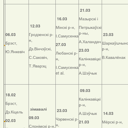
21.03
16.03
Мазырскі і
12.03
Мінскі р-н,
Петрыкаўскі
р-ны,
06.03
Гродзенскі р-
23.03
І.Самусенка
н,
А.Халандач
Брэст,
Шаркаўшчынс
27.03
Дз.Вінчэўскі,
р-н,
23.03
Ю.Янкевіч
Любанскі р-
С.Саковіч,
В.Кавалёнак
н,
Калінкавіцкі
р-н,
Т.Яварэц
І.Самусенка
et al.
А.Шэўчык
09.03
18.02
Калінкавіцкі
Брэст,
р-н,
зімавалі
23.03
Дз.Кіцель
А.Шэўчык
14.03
09.03
Чэрвенскі р-
02.03
21.03
Мёрскі р-н,
н,
Слонімскі р-н,