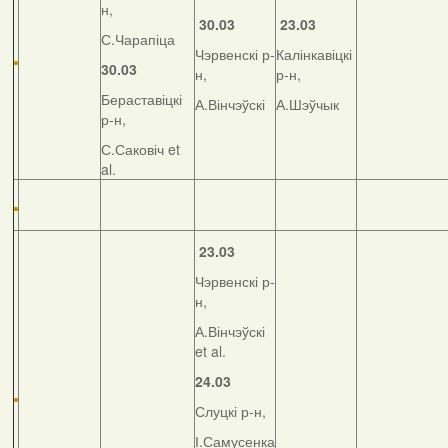
н,
30.03
23.03
С.Чарапіца
Чэрвенскі р-
Калінкавіцкі
30.03
н,
р-н,
Бераставіцкі
А.Вінчэўскі
А.Шэўчык
р-н,
С.Саковіч et
al.
23.03
Чэрвенскі р-
н,
А.Вінчэўскі
et al.
24.03
Слуцкі р-н,
І.Самусенка