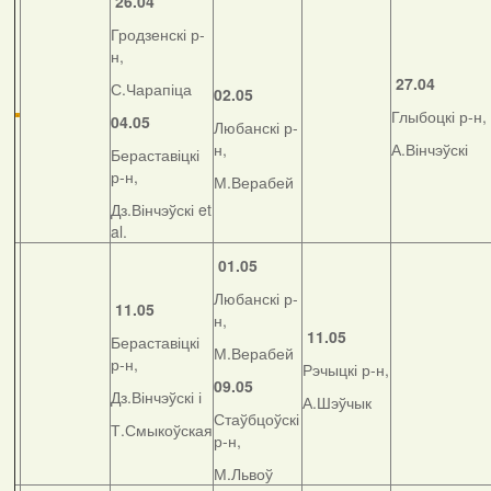
26.04
Гродзенскі р-
н,
27.04
С.Чарапіца
02.05
Глыбоцкі р-н,
04.05
Любанскі р-
н,
А.Вінчэўскі
Бераставіцкі
р-н,
М.Верабей
Дз.Вінчэўскі et
al.
01.05
Любанскі р-
11.05
н,
11.05
Бераставіцкі
М.Верабей
р-н,
Рэчыцкі р-н,
09.05
Дз.Вінчэўскі і
А.Шэўчык
Стаўбцоўскі
Т.Смыкоўская
р-н,
М.Львоў