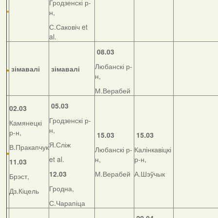
Гродзенскі р-
н,
С.Саковіч et
al.
08.03
Любанскі р-
зімавалі
зімавалі
н,
М.Верабей
05.03
02.03
Гродзенскі р-
Камянецкі
н,
р-н,
15.03
15.03
Я.Сліж
В.Пракапчук
Любанскі р-
Калінкавіцкі
et al.
н,
р-н,
11.03
12.03
М.Верабей
А.Шэўчык
Брэст,
Гродна,
Дз.Кіцель
С.Чарапіца