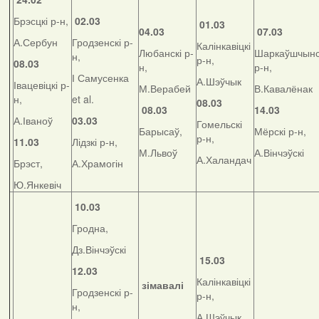
Брэсцкі р-н,
02.03
01.03
04.03
07.03
А.Сербун
Гродзенскі р-
Калінкавіцкі
Любанскі р-
Шаркаўшчынс
н,
р-н,
08.03
н,
р-н,
І Самусенка
А.Шэўчык
Івацевіцкі р-
М.Верабей
В.Кавалёнак
н,
et al.
08.03
08.03
14.03
А.Іваноў
03.03
Гомельскі
Барысаў,
Мёрскі р-н,
р-н,
11.03
Лідзкі р-н,
М.Львоў
А.Вінчэўскі
А.Халандач
Брэст,
А.Храмогін
Ю.Янкевіч
10.03
Гродна,
Дз.Вінчэўскі
15.03
12.03
Калінкавіцкі
зімавалі
Гродзенскі р-
р-н,
н,
А.Шэўчык