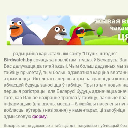
Традыцыйна карыстальнікі сайту "Птушкі штодня"
Birdwatch
.
by
сочаць за прылётам птушак ў Беларусь. За
Вас далучацца да гэтай акцыі. Чым больш дадзеных мы з
табліцу прылётаў, тым больш адэкватная карціна вяртан
атрымаецца. Як і летась, першыя тры назіранні для кожна
абласцей будуць заносіцца ў табліцу. Пры гэтым новыя наз
першыя рэгістрацыі для Беларусі будуць адзначацца знач
таго, каб Вашае назіранне трапіла ў табліцу, пакіньце пра
інфармацыю (від, дзень, месца – бліжэйшы населены пункт
вобласць, аўтар(ы) назірання) у каментарах, ці запоўніце
адмысловую
форму
.
Выкарыстанне дадзеных з табліцы для навуковых публікацый без