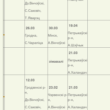
Дз.Вінчэўскі,
С.Саковіч,
Т.Яварэц
19.04
26.03
30.03
Петрыкаўскі
Гродна,
Мінск,
р-н,
С.Чарапіца
А.Вінчэўскі
А.Шэўчык
21.03
Петрыкаўскі
зімавалі
р-н,
А.Халандач
12.03
Гродзенскі р-
23.02
21.03
н,
Чэрвенскі р-
Петрыкаўскі
Дз.Вінчэўскі,
н,
р-н,
С.Саковіч,
А.Вінчэўскі
А.Халандач