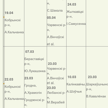
н,
24.03
С.Шакала
Жыткавіцкі
19.04
р-н,
05.04
Кобрынскі
І.Самусенка
р-н,
Чэрвенскі р-
н,
А.Кальчанка
А.Вінчэўскі
et al.
07.03
Бераставіцкі
р-н,
23.03
Чэрвенскі р-
Ю.Лукашэнка
н,
10.03
23.03
23.03
А.Вінчэўскі
22.03
et al.
Калінкавічы,
Шаркаўшчынс
Гродна,
Кобрынскі
23.03
р-н,
р-н,
А.Шэўчык
А.Храмогін
Любанскі р-
В.Кавалёнак
н,
А.Кальчанка
Гродзенскі р-
М.Верабей
н,