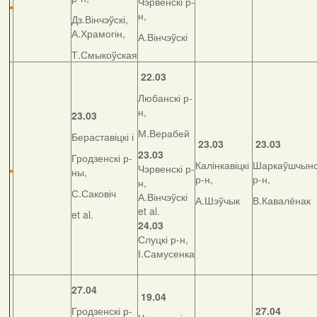
Чэрвенскі р-
н,
Дз.Вінчэўскі,
А.Храмогін,
А.Вінчэўскі
Т.Смыкоўская
22.03
Любанскі р-
н,
23.03
М.Верабей
Бераставіцкі і
23.03
23.03
23.03
Гродзенскі р-
Калінкавіцкі
Шаркаўшчынс
Чэрвенскі р-
ны,
р-н,
р-н,
н,
С.Саковіч
А.Вінчэўскі
А.Шэўчык
В.Кавалёнак
et al.
et al.
24.03
Слуцкі р-н,
І.Самусенка
27.04
19.04
Гродзенскі р-
27.04