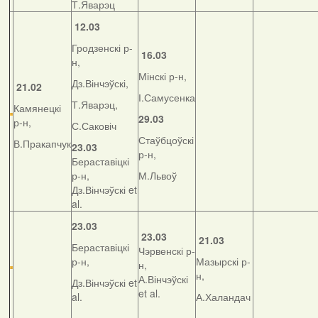
Т.Яварэц
12.03
Гродзенскі р-
16.03
н,
Мінскі р-н,
Дз.Вінчэўскі,
21.02
І.Самусенка
Т.Яварэц,
Камянецкі
29.03
р-н,
С.Саковіч
Стаўбцоўскі
В.Пракапчук
23.03
р-н,
Бераставіцкі
р-н,
М.Львоў
Дз.Вінчэўскі et
al.
23.03
23.03
21.03
Бераставіцкі
Чэрвенскі р-
р-н,
Мазырскі р-
н,
н,
А.Вінчэўскі
Дз.Вінчэўскі et
et al.
al.
А.Халандач