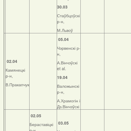
30.03
Стаўбцоўскі
р-н,
М.Львоў
05.04
Чэрвенскі р-
н,
02.04
А.Вінчэўскі
et al.
Камянецкі
р-н,
19.04
В.Пракапчук
Валожынскі
р-н,
А.Храмогін і
Дз.Вінчэўскі
02.05
03.05
Бераставіцкі
р-н,