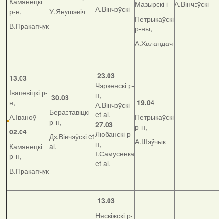
Камянецкі
Мазырскі і
А.Вінчэўскі
А.Вінчэўскі
р-н,
У.Янушэвіч
Петрыкаўскі
В.Пракапчук
р-ны,
А.Халандач
23.03
13.03
Чэрвенскі р-
Івацевіцкі р-
н,
30.03
н,
19.04
А.Вінчэўскі
Бераставіцкі
et al.
А.Іваноў
Петрыкаўскі
р-н,
27.03
р-н,
02.04
Любанскі р-
Дз.Вінчэўскі et
А.Шэўчык
н,
Камянецкі
al.
І.Самусенка
р-н,
et al.
В.Пракапчук
13.03
Нясвіжскі р-