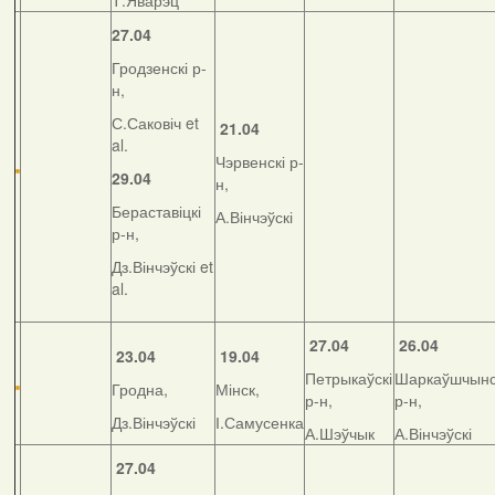
Т.Яварэц
27.04
Гродзенскі р-
н,
С.Саковіч et
21.04
al.
Чэрвенскі р-
29.04
н,
Бераставіцкі
А.Вінчэўскі
р-н,
Дз.Вінчэўскі et
al.
27.04
26.04
23.04
19.04
Петрыкаўскі
Шаркаўшчынс
Гродна,
Мінск,
р-н,
р-н,
Дз.Вінчэўскі
І.Самусенка
А.Шэўчык
А.Вінчэўскі
27.04