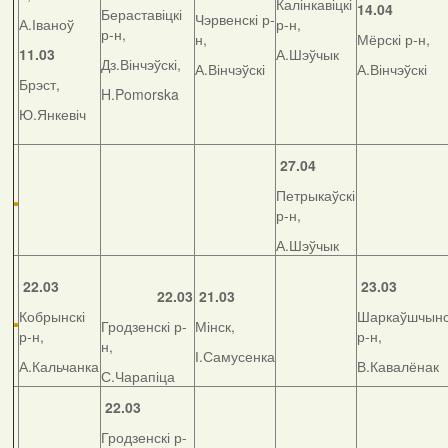
Калінкавіцкі
14.04
Бераставіцкі
Чэрвенскі р-
А.Іваноў
р-н,
р-н,
н,
Мёрскі р-н,
11.03
А.Шэўчык
Дз.Вінчэўскі,
А.Вінчэўскі
А.Вінчэўскі
Брэст,
H.Pomorska
Ю.Янкевіч
27.04
Петрыкаўскі
р-н,
А.Шэўчык
22.03
23.03
22.03
21.03
Кобрынскі
Шаркаўшчынс
Гродзенскі р-
Мінск,
р-н,
р-н,
н,
І.Самусенка
А.Кальчанка
В.Кавалёнак
С.Чарапіца
22.03
Гродзенскі р-