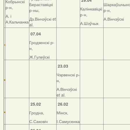
29.04
Кобрынскі
Бераставіцкі
Шаркаўшчынс
р-н,
Калінкавіцкі
р-ны,
р-н,
р-н,
А. і
Дз.Вінчэўскі et
А.Вінчэўскі
А.Кальчанка
А.Шэўчык
al.
07.04
Гродзенскі р-
н,
Ж.Гулеўскі
23.03
Чэрвенскі р-
н,
А.Вінчэўскі
et al.
25.02
26.02
Гродна,
Мінск,
С.Саковіч
І.Самусенка