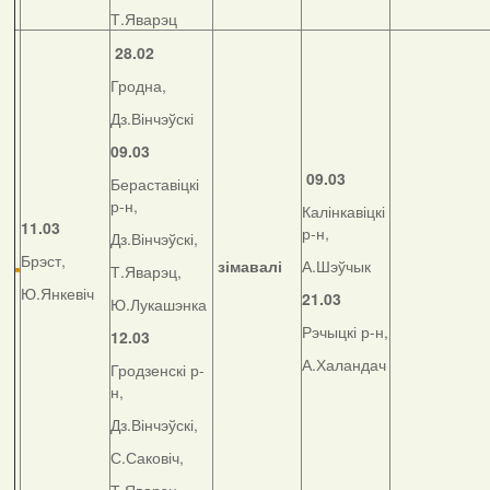
Т.Яварэц
28.02
Гродна,
Дз.Вінчэўскі
09.03
09.03
Бераставіцкі
р-н,
Калінкавіцкі
11.03
р-н,
Дз.Вінчэўскі,
Брэст,
зімавалі
А.Шэўчык
Т.Яварэц,
Ю.Янкевіч
21.03
Ю.Лукашэнка
Рэчыцкі р-н,
12.03
А.Халандач
Гродзенскі р-
н,
Дз.Вінчэўскі,
С.Саковіч,