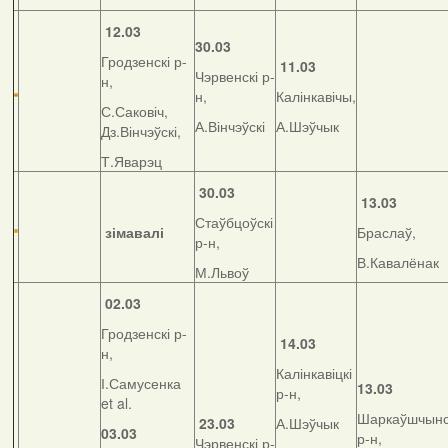
12.03
30.03
Гродзенскі р-
11.03
Чэрвенскі р-
н,
н,
Калінкавічы,
С.Саковіч,
А.Вінчэўскі
А.Шэўчык
Дз.Вінчэўскі,
Т.Яварэц
30.03
13.03
Стаўбцоўскі
зімавалі
Браслаў,
р-н,
В.Кавалёнак
М.Львоў
02.03
Гродзенскі р-
14.03
н,
Калінкавіцкі
І.Самусенка
13.03
р-н,
et al.
Шаркаўшчынс
23.03
А.Шэўчык
03.03
р-н,
Чэрвенскі р-