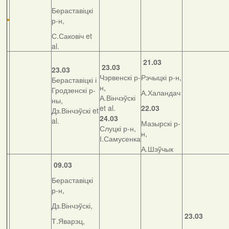
Бераставіцкі
р-н,
С.Саковіч et
al.
21.03
23.03
23.03
Чэрвенскі р-
Рэчыцкі р-н,
Бераставіцкі і
н,
Гродзенскі р-
А.Халандач
А.Вінчэўскі
ны,
et al.
22.03
Дз.Вінчэўскі et
24.03
al.
Мазырскі р-
Слуцкі р-н,
н,
І.Самусенка
А.Шэўчык
09.03
Бераставіцкі
р-н,
Дз.Вінчэўскі,
23.03
Т.Яварэц,