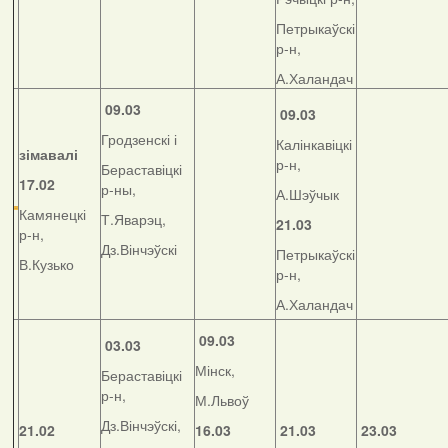
Петрыкаўскі
р-н,
А.Халандач
09.03
09.03
Гродзенскі і
Калінкавіцкі
зімавалі
р-н,
Бераставіцкі
17.02
р-ны,
А.Шэўчык
Камянецкі
Т.Яварэц,
21.03
р-н,
Дз.Вінчэўскі
Петрыкаўскі
В.Кузько
р-н,
А.Халандач
09.03
03.03
Мінск,
Бераставіцкі
р-н,
М.Львоў
Дз.Вінчэўскі,
21.02
16.03
21.03
23.03