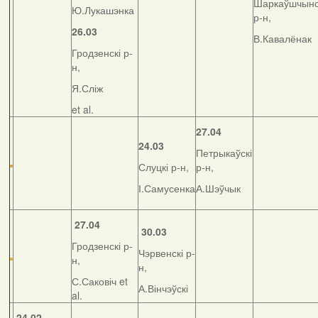
Шаркаўшчынс
Ю.Лукашэнка
р-н,
26.03
В.Кавалёнак
Гродзенскі р-
н,
Я.Сліж
et al.
27.04
24.03
Петрыкаўскі
Слуцкі р-н,
р-н,
І.Самусенка
А.Шэўчык
27.04
30.03
Гродзенскі р-
Чэрвенскі р-
н,
н,
С.Саковіч et
А.Вінчэўскі
al.
24.02