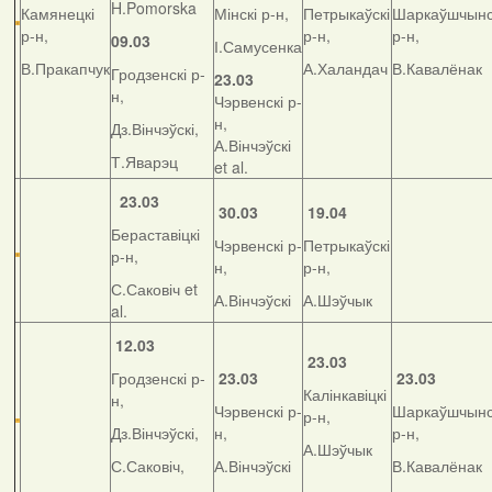
H.Pomorska
Камянецкі
Мінскі р-н,
Петрыкаўскі
Шаркаўшчынс
р-н,
р-н,
р-н,
09.03
І.Самусенка
В.Пракапчук
А.Халандач
В.Кавалёнак
Гродзенскі р-
23.03
н,
Чэрвенскі р-
н,
Дз.Вінчэўскі,
А.Вінчэўскі
Т.Яварэц
et al.
23.03
30.03
19.04
Бераставіцкі
Чэрвенскі р-
Петрыкаўскі
р-н,
н,
р-н,
С.Саковіч et
А.Вінчэўскі
А.Шэўчык
al.
12.03
23.03
Гродзенскі р-
23.03
23.03
Калінкавіцкі
н,
Чэрвенскі р-
Шаркаўшчынс
р-н,
Дз.Вінчэўскі,
н,
р-н,
А.Шэўчык
С.Саковіч,
А.Вінчэўскі
В.Кавалёнак