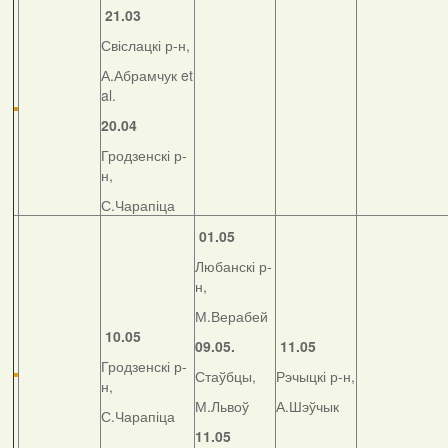
21.03
Свіслацкі р-н,
А.Абрамчук et
al.
20.04
Гродзенскі р-
н,
С.Чарапіца
01.05
Любанскі р-
н,
М.Верабей
10.05
09.05.
11.05
Гродзенскі р-
Стаўбцы,
Рэчыцкі р-н,
н,
М.Львоў
А.Шэўчык
С.Чарапіца
11.05