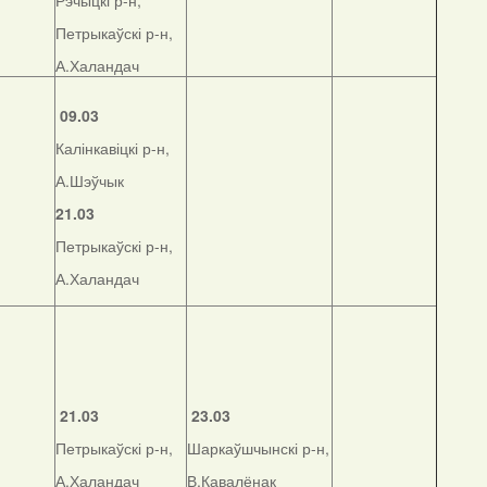
Рэчыцкі р-н,
Петрыкаўскі р-н,
А.Халандач
09.03
Калінкавіцкі р-н,
А.Шэўчык
21.03
Петрыкаўскі р-н,
А.Халандач
21.03
23.03
Петрыкаўскі р-н,
Шаркаўшчынскі р-н,
А.Халандач
В.Кавалёнак