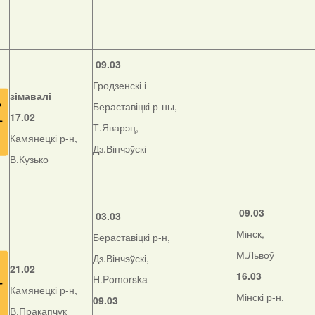
09.03
Гродзенскі і
зімавалі
Бераставіцкі р-ны,
17.02
Т.Яварэц,
Камянецкі р-н,
Дз.Вінчэўскі
В.Кузько
09.03
03.03
Мінск,
Бераставіцкі р-н,
М.Львоў
Дз.Вінчэўскі,
21.02
16.03
H.Pomorska
Камянецкі р-н,
Мінскі р-н,
09.03
В.Пракапчук