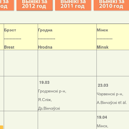
Б
рэст
Гродна
Мінск
------------
------------
-----------
Brest
Hrodna
Minsk
19.03
23.03
Гродзенскі р-н,
Чэрвенскі р-н,
Я.Сліж,
А.Вінчэўскі et al.
Дз.Вінчэўскі
19.04
Мінск,