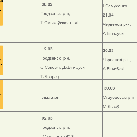
30.03
І.Самусенка
Гродзенскі р-н,
21.04
Т.Смыкоўская et al.
Чэрвенскі р-н,
А.Вінчэўскі
12.03
30.03
Гродзенскі р-н,
Чэрвенскі р-н,
С.Саковіч, Дз.Вінчэўскі,
А.Вінчэўскі
Т.Яварэц
30.03
зімавалі
Стаўбцоўскі р-н,
М.Львоў
02.03
Гродзенскі р-н,
І.Самусенка et al.