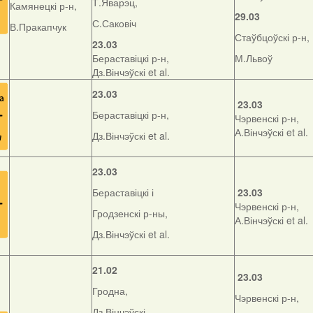
Т.Яварэц,
Камянецкі р-н,
29.03
С.Саковіч
В.Пракапчук
Стаўбцоўскі р-н,
23.03
Бераставіцкі р-н,
М.Львоў
Дз.Вінчэўскі et al.
23.03
23.03
Бераставіцкі р-н,
Чэрвенскі р-н,
А.Вінчэўскі et al.
Дз.Вінчэўскі et al.
23.03
Бераставіцкі і
23.03
Чэрвенскі р-н,
Гродзенскі р-ны,
А.Вінчэўскі et al.
Дз.Вінчэўскі et al.
21.02
23.03
Гродна,
Чэрвенскі р-н,
Дз.Вінчэўскі