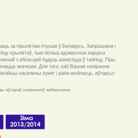
чаць за прылётам птушак ў Беларусь. Запрашаем і
ліцу прылётаў, тым больш адэкватная карціна
ожнай з абласцей будуць заносіцца ў табліцу. Пры
ачацца значкамі. Для таго, каб Вашае назіранне
бліжэйшы населены пункт і раён-вобласць, аўтар(ы)
ды аўтараў назіранняў забаронена.