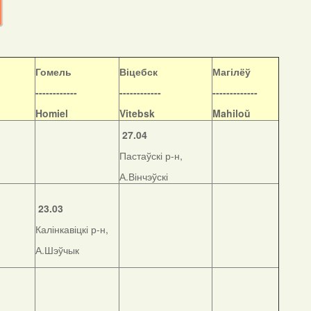
Гомель
Віцебск
Магілёў
------------
------------
-------------
Homiel
Vitebsk
Mahiloŭ
27.04
Пастаўскі р-н,
А.Вінчэўскі
23.03
Калінкавіцкі р-н,
А.Шэўчык