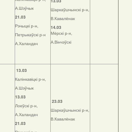
13.03
А.Шэўчык
Шаркаўшчынскі р-н,
21.03
В.Кавалёнак
Рэчыцкі р-н,
14.03
Мёрскі р-н,
Петрыкаўскі р-н
А.Вінчэўскі
А.Халандач
13.03
Калінкавіцкі р-н,
А.Шэўчык
13.03
23.03
Лоеўскі р-н,
Шаркаўшчынскі р-н,
А.Халандач
В.Кавалёнак
21.03