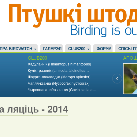
ПРА BIRDWATCH
ГАЛЕРЭЯ
CLUB200
ФОРУМ
СПІСЫ П
CLUB200
АПОШ
Хадулачнік (Himantopus himantopus)
Кулік-гразевік (Limicola falcinellus…
Шчурка-пчалаедка (Merops apiaster)
Чапля-кваква (Nycticorax nycticorax)
Чырвонаваллёвы гагач (Gavia stellata…
а ляціць - 2014