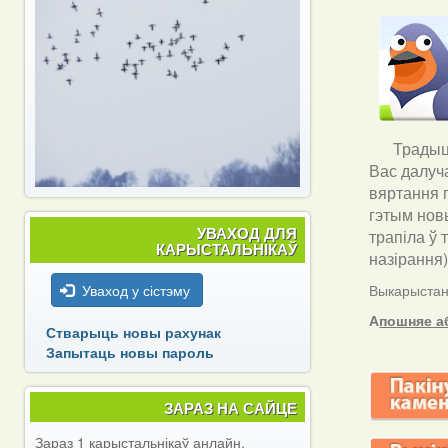
Традыцы
Вас далуч
вяртання п
гэтым новы
УВАХОД ДЛЯ
трапіла ў 
КАРЫСТАЛЬНІКАЎ
назірання
Уваход у сістэму
Выкарыстанн
А
пошняе а
Стварыць новы рахунак
Запытаць новы пароль
ЗАРАЗ НА САЙЦЕ
Зараз 1 карыстальнікаў анлайн.