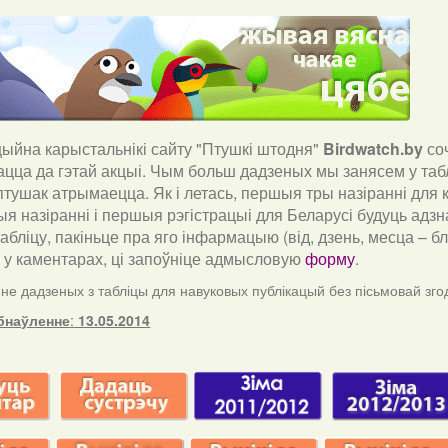
йна карыстальнікі сайту "Птушкі штодня"
Birdwatch
.
by
со
ацца да гэтай акцыі. Чым больш дадзеных мы занясем у таб
тушак атрымаецца. Як і летась, першыя тры назіранні для к
я назіранні і першыя рэгістрацыі для Беларусі будуць адзн
табліцу, пакіньце пра яго інфармацыю (від, дзень, месца – 
) у каментарах, ці запоўніце адмысловую
форму
.
е дадзеных з табліцы для навуковых публікацый без пісьмовай зго
бнаўленне
:
13.05.2014