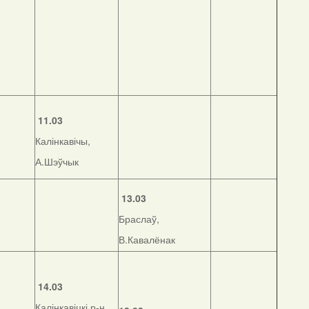
11.03
Калінкавічы,
А.Шэўчык
13.03
Браслаў,
В.Кавалёнак
14.03
Калінкавіцкі р-н,