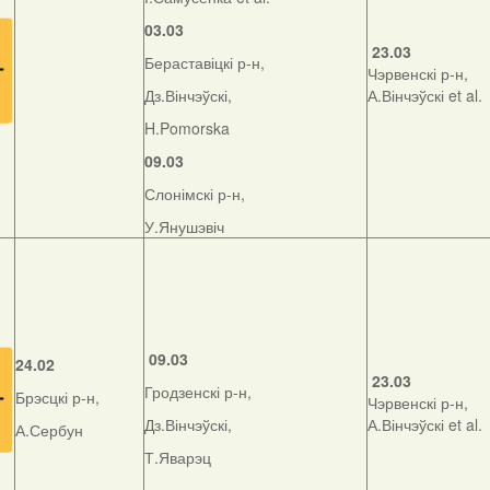
03.03
23.03
Бераставіцкі р-н,
Чэрвенскі р-н,
Дз.Вінчэўскі,
А.Вінчэўскі et al.
H.Pomorska
09.03
Слонімскі р-н,
У.Янушэвіч
09.03
24.02
23.03
Гродзенскі р-н,
Брэсцкі р-н,
Чэрвенскі р-н,
Дз.Вінчэўскі,
А.Вінчэўскі et al.
А.Сербун
Т.Яварэц