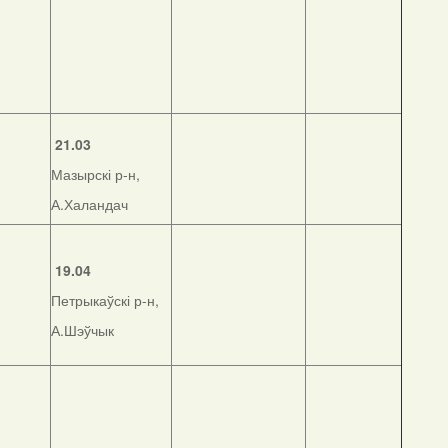
21.03
Мазырскі р-н,
А.Халандач
19.04
Петрыкаўскі р-н,
А.Шэўчык