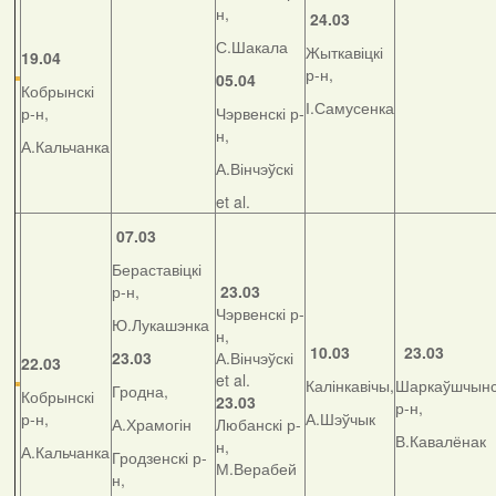
н,
24.03
С.Шакала
Жыткавіцкі
19.04
р-н,
05.04
Кобрынскі
І.Самусенка
р-н,
Чэрвенскі р-
н,
А.Кальчанка
А.Вінчэўскі
et al.
07.03
Бераставіцкі
р-н,
23.03
Чэрвенскі р-
Ю.Лукашэнка
н,
10.03
23.03
23.03
А.Вінчэўскі
22.03
et al.
Калінкавічы,
Шаркаўшчынс
Гродна,
Кобрынскі
23.03
р-н,
р-н,
А.Шэўчык
А.Храмогін
Любанскі р-
В.Кавалёнак
н,
А.Кальчанка
Гродзенскі р-
М.Верабей
н,