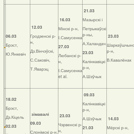
21.03
16.03
Мазырскі і
12.03
Мінскі р-н,
Петрыкаўскі
р-ны,
06.03
Гродзенскі р-
23.03
І.Самусенка
н,
А.Халандач
Брэст,
Шаркаўшчынс
27.03
Дз.Вінчэўскі,
р-н,
23.03
Ю.Янкевіч
Любанскі р-
С.Саковіч,
В.Кавалёнак
н,
Калінкавіцкі
р-н,
Т.Яварэц
І.Самусенка
et al.
А.Шэўчык
09.03
18.02
Калінкавіцкі
Брэст,
р-н,
зімавалі
23.03
Дз.Кіцель
А.Шэўчык
14.03
09.03
Чэрвенскі р-
02.03
21.03
Мёрскі р-н,
н,
Слонімскі р-н,