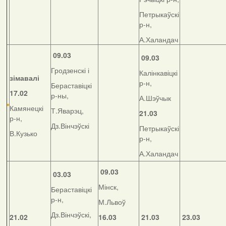
Петрыкаўскі
р-н,
А.Халандач
09.03
09.03
Гродзенскі і
Калінкавіцкі
зімавалі
р-н,
Бераставіцкі
17.02
р-ны,
А.Шэўчык
Камянецкі
Т.Яварэц,
21.03
р-н,
Дз.Вінчэўскі
Петрыкаўскі
В.Кузько
р-н,
А.Халандач
09.03
03.03
Мінск,
Бераставіцкі
р-н,
М.Львоў
Дз.Вінчэўскі,
21.02
16.03
21.03
23.03