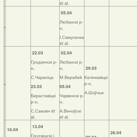
et al.
05.04
Любанскі р-
н,
І.Самусенка
et al.
22.03
02.04
Гродзенскі р-
Любанскі р-
н,
н,
29.03
С.Чарапіца
М.Верабей
Калінкавіцкі
р-н,
23.03
05.04
А.Шэўчык
Бераставіцкі
Чэрвенскі р-
р-н,
н,
С.Саковіч et
А.Вінчэўскі
al.
et al.
13.04
16.04
26.04
Гродзенскі і