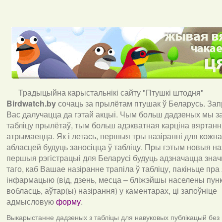
Традыцыйна карыстальнікі сайту "Птушкі штодня"
Birdwatch
.
by
сочаць за прылётам птушак ў Беларусь. За
Вас далучацца да гэтай акцыі. Чым больш дадзеных мы з
табліцу прылётаў, тым больш адэкватная карціна вяртан
атрымаецца. Як і летась, першыя тры назіранні для кожна
абласцей будуць заносіцца ў табліцу. Пры гэтым новыя наз
першыя рэгістрацыі для Беларусі будуць адзначацца знач
таго, каб Вашае назіранне трапіла ў табліцу, пакіньце пра
інфармацыю (від, дзень, месца – бліжэйшы населены пункт
вобласць, аўтар(ы) назірання) у каментарах, ці запоўніце
адмысловую
форму
.
Выкарыстанне дадзеных з табліцы для навуковых публікацый без