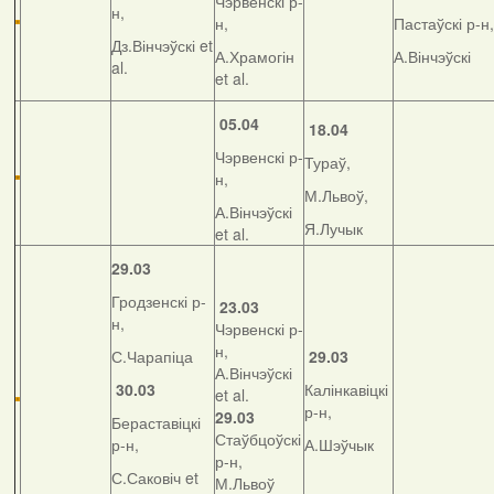
Чэрвенскі р-
н,
н,
Пастаўскі р-н,
Дз.Вінчэўскі et
А.Храмогін
А.Вінчэўскі
al.
et al.
05.04
18.04
Чэрвенскі р-
Тураў,
н,
М.Львоў,
А.Вінчэўскі
Я.Лучык
et al.
29.03
Гродзенскі р-
23.03
н,
Чэрвенскі р-
н,
С.Чарапіца
29.03
А.Вінчэўскі
30.03
Калінкавіцкі
et al.
р-н,
29.03
Бераставіцкі
Стаўбцоўскі
р-н,
А.Шэўчык
р-н,
С.Саковіч et
М.Львоў