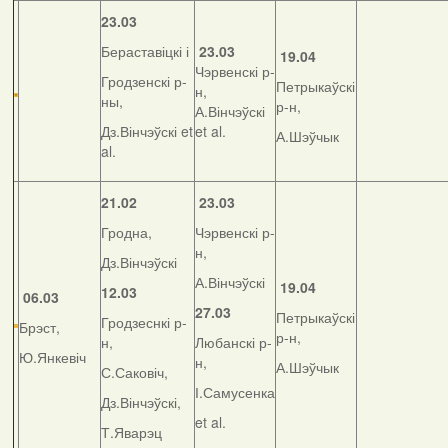
23.03
Бераставіцкі і
23.03
19.04
Чэрвенскі р-
Гродзенскі р-
Петрыкаўскі
н,
ны,
р-н,
А.Вінчэўскі
Дз.Вінчэўскі et
et al.
А.Шэўчык
al.
21.02
23.03
Гродна,
Чэрвенскі р-
н,
Дз.Вінчэўскі
А.Вінчэўскі
19.04
12.03
06.03
27.03
Петрыкаўскі
Гродзеснкі р-
Брэст,
р-н,
н,
Любанскі р-
Ю.Янкевіч
н,
А.Шэўчык
С.Саковіч,
І.Самусенка
Дз.Вінчэўскі,
et al.
Т.Яварэц