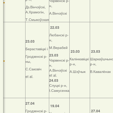
Чэрвенскі р-
н,
Дз.Вінчэўскі,
А.Храмогін,
А.Вінчэўскі
Т.Смыкоўская
22.03
Любанскі р-
н,
23.03
М.Верабей
Бераставіцкі і
23.03
23.03
23.03
Гродзенскі р-
Калінкавіцкі
Шаркаўшчынс
Чэрвенскі р-
ны,
р-н,
р-н,
н,
С.Саковіч
А.Вінчэўскі
А.Шэўчык
В.Кавалёнак
et al.
et al.
24.03
Слуцкі р-н,
І.Самусенка
27.04
19.04
Гродзенскі р-
27.04