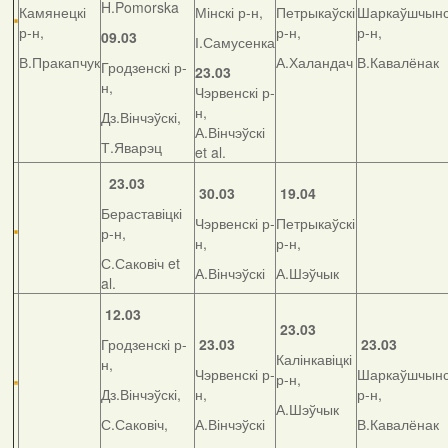
H.Pomorska
Камянецкі
Мінскі р-н,
Петрыкаўскі
Шаркаўшчынс
р-н,
р-н,
р-н,
09.03
І.Самусенка
В.Пракапчук
А.Халандач
В.Кавалёнак
Гродзенскі р-
23.03
н,
Чэрвенскі р-
н,
Дз.Вінчэўскі,
А.Вінчэўскі
Т.Яварэц
et al.
23.03
30.03
19.04
Бераставіцкі
Чэрвенскі р-
Петрыкаўскі
р-н,
н,
р-н,
С.Саковіч et
А.Вінчэўскі
А.Шэўчык
al.
12.03
23.03
Гродзенскі р-
23.03
23.03
Калінкавіцкі
н,
Чэрвенскі р-
Шаркаўшчынс
р-н,
Дз.Вінчэўскі,
н,
р-н,
А.Шэўчык
С.Саковіч,
А.Вінчэўскі
В.Кавалёнак