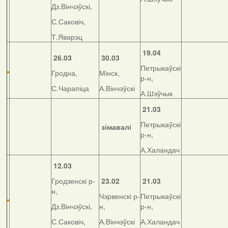
Дз.Вінчэўскі,
С.Саковіч,
Т.Яварэц
19.04
26.03
30.03
Петрыкаўскі
Гродна,
Мінск,
р-н,
С.Чарапіца
А.Вінчэўскі
А.Шэўчык
21.03
Петрыкаўскі
зімавалі
р-н,
А.Халандач
12.03
Гродзенскі р-
23.02
21.03
н,
Чэрвенскі р-
Петрыкаўскі
Дз.Вінчэўскі,
н,
р-н,
С.Саковіч,
А.Вінчэўскі
А.Халандач