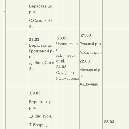
Бераставіцкі
р-н,
С.Саковіч et
al.
21.03
23.03
23.03
Чэрвенскі р-
Рэчыцкі р-н,
Бераставіцкі і
н,
Гродзенскі р-
А.Халандач
А.Вінчэўскі
ны,
et al.
22.03
Дз.Вінчэўскі et
24.03
al.
Мазырскі р-
Слуцкі р-н,
н,
І.Самусенка
А.Шэўчык
09.03
Бераставіцкі
р-н,
Дз.Вінчэўскі,
23.03
Т.Яварэц,