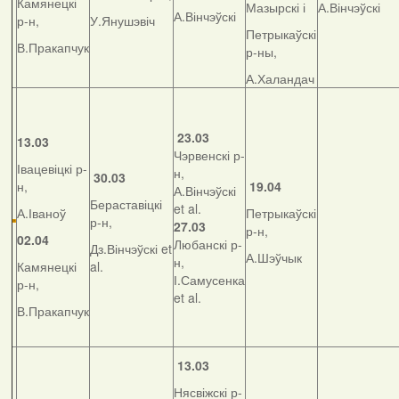
Камянецкі
Мазырскі і
А.Вінчэўскі
А.Вінчэўскі
р-н,
У.Янушэвіч
Петрыкаўскі
В.Пракапчук
р-ны,
А.Халандач
23.03
13.03
Чэрвенскі р-
Івацевіцкі р-
н,
30.03
н,
19.04
А.Вінчэўскі
Бераставіцкі
et al.
А.Іваноў
Петрыкаўскі
р-н,
27.03
р-н,
02.04
Любанскі р-
Дз.Вінчэўскі et
А.Шэўчык
н,
Камянецкі
al.
І.Самусенка
р-н,
et al.
В.Пракапчук
13.03
Нясвіжскі р-