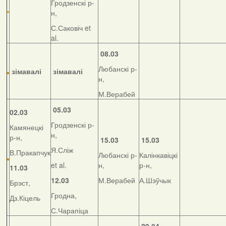
Гродзенскі р-
н,
С.Саковіч et
al.
08.03
Любанскі р-
зімавалі
зімавалі
н,
М.Верабей
05.03
02.03
Гродзенскі р-
Камянецкі
н,
р-н,
15.03
15.03
Я.Сліж
В.Пракапчук
Любанскі р-
Калінкавіцкі
et al.
н,
р-н,
11.03
12.03
М.Верабей
А.Шэўчык
Брэст,
Гродна,
Дз.Кіцель
С.Чарапіца