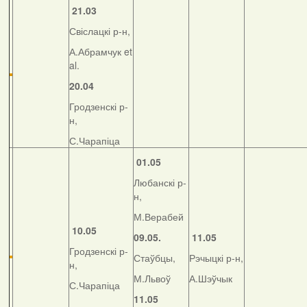
21.03
Свіслацкі р-н,
А.Абрамчук et
al.
20.04
Гродзенскі р-
н,
С.Чарапіца
01.05
Любанскі р-
н,
М.Верабей
10.05
09.05.
11.05
Гродзенскі р-
Стаўбцы,
Рэчыцкі р-н,
н,
М.Львоў
А.Шэўчык
С.Чарапіца
11.05