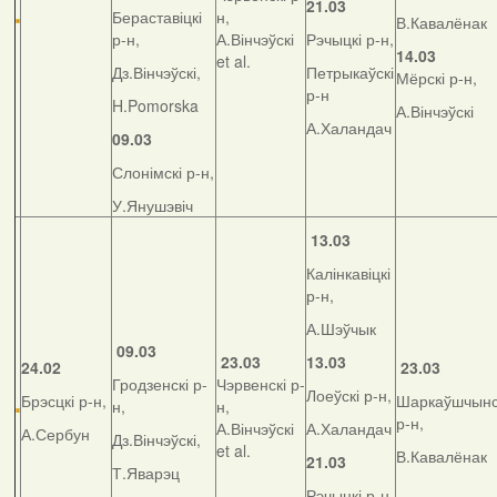
21.03
Бераставіцкі
н,
В.Кавалёнак
р-н,
А.Вінчэўскі
Рэчыцкі р-н,
14.03
et al.
Дз.Вінчэўскі,
Петрыкаўскі
Мёрскі р-н,
р-н
H.Pomorska
А.Вінчэўскі
А.Халандач
09.03
Слонімскі р-н,
У.Янушэвіч
13.03
Калінкавіцкі
р-н,
А.Шэўчык
09.03
23.03
13.03
24.02
23.03
Гродзенскі р-
Чэрвенскі р-
Лоеўскі р-н,
Брэсцкі р-н,
Шаркаўшчынс
н,
н,
р-н,
А.Вінчэўскі
А.Халандач
А.Сербун
Дз.Вінчэўскі,
et al.
В.Кавалёнак
21.03
Т.Яварэц
Рэчыцкі р-н,