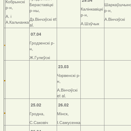
29.04
Кобрынскі
Бераставіцкі
Шаркаўшчынс
р-н,
Калінкавіцкі
р-ны,
р-н,
р-н,
А. і
Дз.Вінчэўскі et
А.Вінчэўскі
А.Кальчанка
А.Шэўчык
al.
07.04
Гродзенскі р-
н,
Ж.Гулеўскі
23.03
Чэрвенскі р-
н,
А.Вінчэўскі
et al.
25.02
26.02
Гродна,
Мінск,
С.Саковіч
І.Самусенка