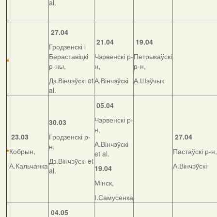
al.
27.04
21.04
19.04
Гродзенскі і
Бераставіцкі
Чэрвенскі р-
Петрыкаўскі
р-ны,
н,
р-н,
Дз.Вінчэўскі et
А.Вінчэўскі
А.Шэўчык
al.
05.04
Чэрвенскі р-
30.03
н,
23.03
Гродзенскі р-
27.04
А.Вінчэўскі
н,
Кобрын,
Пастаўскі р-н,
et al.
Дз.Вінчэўскі et
А.Кальчанка
А.Вінчэўскі
19.04
al.
Мінск,
І.Самусенка
04.05