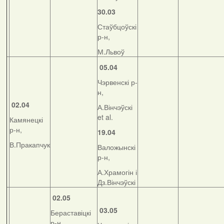
30.03
Стаўбцоўскі
р-н,
М.Львоў
05.04
Чэрвенскі р-
н,
02.04
А.Вінчэўскі
et al.
Камянецкі
р-н,
19.04
В.Пракапчук
Валожынскі
р-н,
А.Храмогін і
Дз.Вінчэўскі
02.05
03.05
Бераставіцкі
р-н,