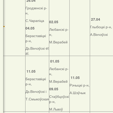
26.04
Гродзенскі р-
н,
27.04
С.Чарапіца
02.05
Глыбоцкі р-н,
04.05
Любанскі р-
н,
А.Вінчэўскі
Бераставіцкі
р-н,
М.Верабей
Дз.Вінчэўскі et
al.
01.05
Любанскі р-
11.05
н,
11.05
Бераставіцкі
М.Верабей
р-н,
Рэчыцкі р-н,
09.05
Дз.Вінчэўскі і
А.Шэўчык
Стаўбцоўскі
Т.Смыкоўская
р-н,
М.Львоў