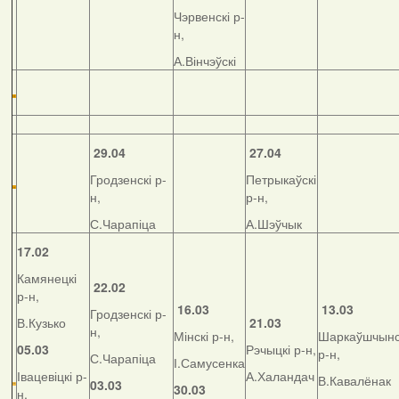
Чэрвенскі р-
н,
А.Вінчэўскі
29.04
27.04
Гродзенскі р-
Петрыкаўскі
н,
р-н,
С.Чарапіца
А.Шэўчык
17.02
Камянецкі
22.02
р-н,
16.03
13.03
Гродзенскі р-
В.Кузько
21.03
н,
Мінскі р-н,
Шаркаўшчынс
05.03
Рэчыцкі р-н,
р-н,
С.Чарапіца
І.Самусенка
Івацевіцкі р-
А.Халандач
В.Кавалёнак
03.03
30.03
н,