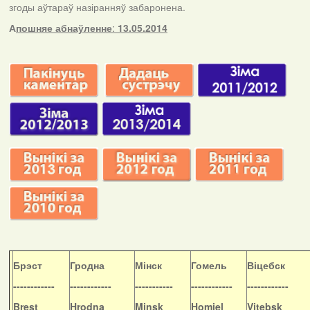
згоды аўтараў назіранняў забаронена.
А
пошняе абнаўленне
:
13.05.2014
Б
рэст
Гродна
Мінск
Гомель
Віцебск
------------
------------
-----------
------------
------------
Brest
Hrodna
Minsk
Homiel
Vitebsk