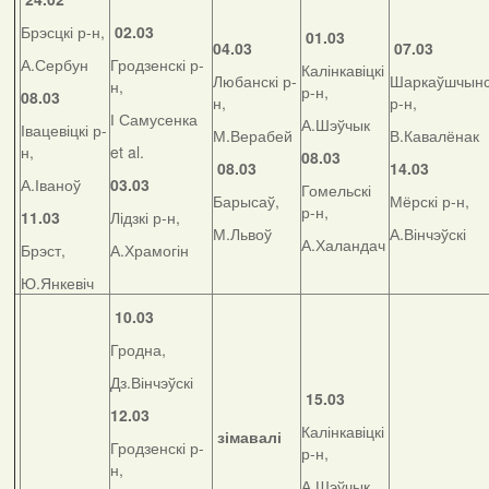
Брэсцкі р-н,
02.03
01.03
04.03
07.03
А.Сербун
Гродзенскі р-
Калінкавіцкі
Любанскі р-
Шаркаўшчынс
н,
р-н,
08.03
н,
р-н,
І Самусенка
А.Шэўчык
Івацевіцкі р-
М.Верабей
В.Кавалёнак
н,
et al.
08.03
08.03
14.03
А.Іваноў
03.03
Гомельскі
Барысаў,
Мёрскі р-н,
р-н,
11.03
Лідзкі р-н,
М.Львоў
А.Вінчэўскі
А.Халандач
Брэст,
А.Храмогін
Ю.Янкевіч
10.03
Гродна,
Дз.Вінчэўскі
15.03
12.03
Калінкавіцкі
зімавалі
Гродзенскі р-
р-н,
н,
А.Шэўчык