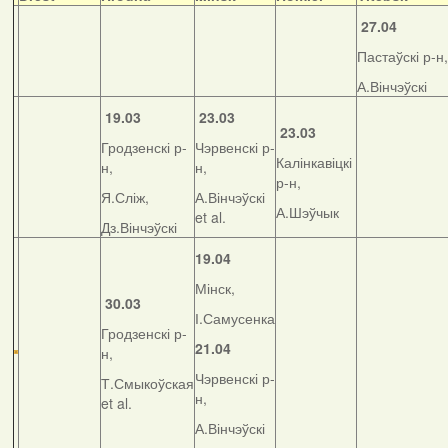
27.04
Пастаўскі р-н,
А.Вінчэўскі
19.03
23.03
23.03
Гродзенскі р-
Чэрвенскі р-
Калінкавіцкі
н,
н,
р-н,
Я.Сліж,
А.Вінчэўскі
А.Шэўчык
et al.
Дз.Вінчэўскі
19.04
Мінск,
30.03
І.Самусенка
Гродзенскі р-
21.04
н,
Чэрвенскі р-
Т.Смыкоўская
н,
et al.
А.Вінчэўскі