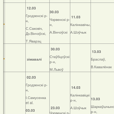
12.03
30.03
Гродзенскі р-
11.03
Чэрвенскі р-
н,
н,
Калінкавічы,
С.Саковіч,
А.Вінчэўскі
А.Шэўчык
Дз.Вінчэўскі,
Т.Яварэц
30.03
13.03
Стаўбцоўскі
зімавалі
Браслаў,
р-н,
В.Кавалёнак
М.Львоў
02.03
Гродзенскі р-
14.03
н,
Калінкавіцкі
І.Самусенка
13.03
р-н,
et al.
Шаркаўшчынс
23.03
А.Шэўчык
03.03
р-н,
Чэрвенскі р-