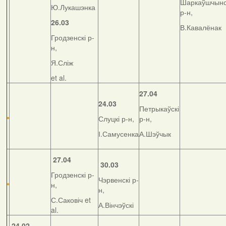
Шаркаўшчынс
Ю.Лукашэнка
р-н,
26.03
В.Кавалёнак
Гродзенскі р-
н,
Я.Сліж
et al.
27.04
24.03
Петрыкаўскі
Слуцкі р-н,
р-н,
І.Самусенка
А.Шэўчык
27.04
30.03
Гродзенскі р-
Чэрвенскі р-
н,
н,
С.Саковіч et
А.Вінчэўскі
al.
24.02