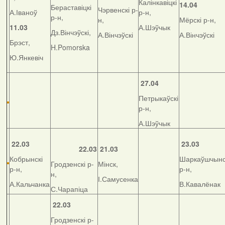
Калінкавіцкі
14.04
Бераставіцкі
Чэрвенскі р-
А.Іваноў
р-н,
р-н,
н,
Мёрскі р-н,
11.03
А.Шэўчык
Дз.Вінчэўскі,
А.Вінчэўскі
А.Вінчэўскі
Брэст,
H.Pomorska
Ю.Янкевіч
27.04
Петрыкаўскі
р-н,
А.Шэўчык
22.03
23.03
22.03
21.03
Кобрынскі
Шаркаўшчынс
Гродзенскі р-
Мінск,
р-н,
р-н,
н,
І.Самусенка
А.Кальчанка
В.Кавалёнак
С.Чарапіца
22.03
Гродзенскі р-