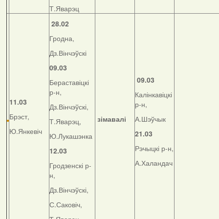
Т.Яварэц
28.02
Гродна,
Дз.Вінчэўскі
09.03
09.03
Бераставіцкі
р-н,
Калінкавіцкі
11.03
р-н,
Дз.Вінчэўскі,
Брэст,
зімавалі
А.Шэўчык
Т.Яварэц,
Ю.Янкевіч
21.03
Ю.Лукашэнка
Рэчыцкі р-н,
12.03
А.Халандач
Гродзенскі р-
н,
Дз.Вінчэўскі,
С.Саковіч,