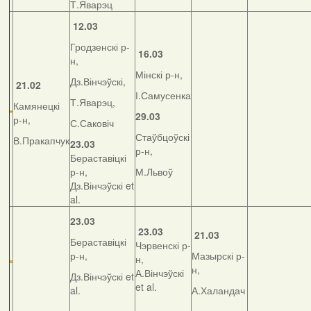
Т.Яварэц
12.03
Гродзенскі р-
16.03
н,
Мінскі р-н,
Дз.Вінчэўскі,
21.02
І.Самусенка
Т.Яварэц,
Камянецкі
29.03
р-н,
С.Саковіч
Стаўбцоўскі
В.Пракапчук
23.03
р-н,
Бераставіцкі
р-н,
М.Львоў
Дз.Вінчэўскі et
al.
23.03
23.03
21.03
Бераставіцкі
Чэрвенскі р-
р-н,
Мазырскі р-
н,
н,
А.Вінчэўскі
Дз.Вінчэўскі et
et al.
al.
А.Халандач