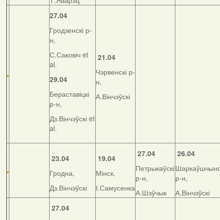
Т.Яварэц
27.04
Гродзенскі р-
н,
С.Саковіч et
21.04
al.
Чэрвенскі р-
29.04
н,
Бераставіцкі
А.Вінчэўскі
р-н,
Дз.Вінчэўскі et
al.
27.04
26.04
23.04
19.04
Петрыкаўскі
Шаркаўшчынс
Гродна,
Мінск,
р-н,
р-н,
Дз.Вінчэўскі
І.Самусенка
А.Шэўчык
А.Вінчэўскі
27.04