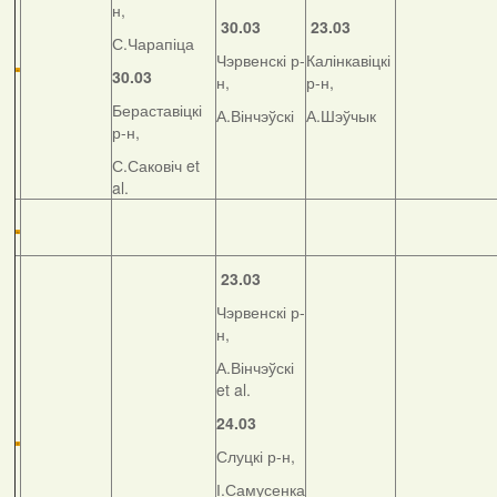
н,
30.03
23.03
С.Чарапіца
Чэрвенскі р-
Калінкавіцкі
30.03
н,
р-н,
Бераставіцкі
А.Вінчэўскі
А.Шэўчык
р-н,
С.Саковіч et
al.
23.03
Чэрвенскі р-
н,
А.Вінчэўскі
et al.
24.03
Слуцкі р-н,
І.Самусенка