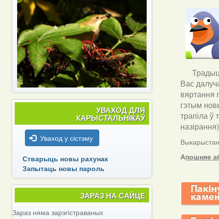
Традыцы
Вас далуч
вяртання п
гэтым новы
УВАХОД ДЛЯ
трапіла ў 
КАРЫСТАЛЬНІКАЎ
назірання
Уваход у сістэму
Выкарыстанн
А
пошняе а
Стварыць новы рахунак
Запытаць новы пароль
ЗАРАЗ НА САЙЦЕ
Зараз няма зарэгістраваных