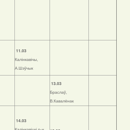
11.03
Калінкавічы,
А.Шэўчык
13.03
Браслаў,
В.Кавалёнак
14.03
Калінкавіцкі р-н,