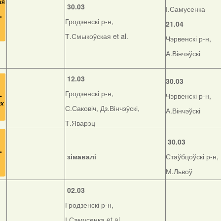
30.03
І.Самусенка
Гродзенскі р-н,
21.04
Т.Смыкоўская et al.
Чэрвенскі р-н,
А.Вінчэўскі
12.03
30.03
Гродзенскі р-н,
Чэрвенскі р-н,
С.Саковіч, Дз.Вінчэўскі,
А.Вінчэўскі
Т.Яварэц
30.03
зімавалі
Стаўбцоўскі р-н,
М.Львоў
02.03
Гродзенскі р-н,
І.Самусенка et al.