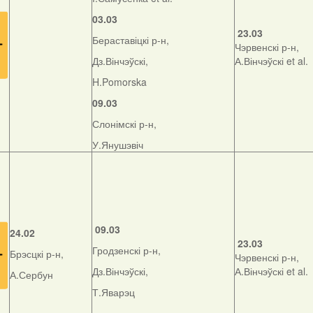
03.03
23.03
Бераставіцкі р-н,
Чэрвенскі р-н,
Дз.Вінчэўскі,
А.Вінчэўскі et al.
H.Pomorska
09.03
Слонімскі р-н,
У.Янушэвіч
09.03
24.02
23.03
Гродзенскі р-н,
Брэсцкі р-н,
Чэрвенскі р-н,
Дз.Вінчэўскі,
А.Вінчэўскі et al.
А.Сербун
Т.Яварэц