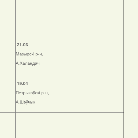
21.03
Мазырскі р-н,
А.Халандач
19.04
Петрыкаўскі р-н,
А.Шэўчык