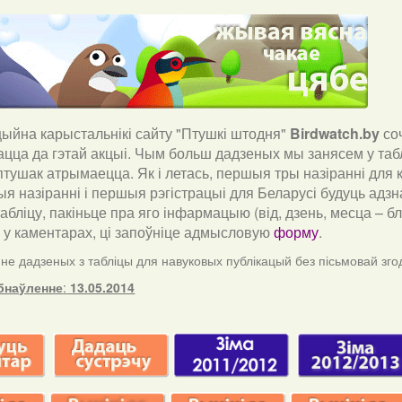
йна карыстальнікі сайту "Птушкі штодня"
Birdwatch
.
by
со
ацца да гэтай акцыі. Чым больш дадзеных мы занясем у таб
тушак атрымаецца. Як і летась, першыя тры назіранні для к
я назіранні і першыя рэгістрацыі для Беларусі будуць адзн
табліцу, пакіньце пра яго інфармацыю (від, дзень, месца – 
) у каментарах, ці запоўніце адмысловую
форму
.
е дадзеных з табліцы для навуковых публікацый без пісьмовай зго
бнаўленне
:
13.05.2014