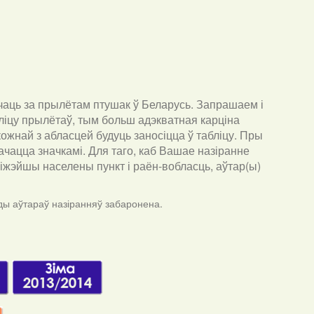
чаць за прылётам птушак ў Беларусь. Запрашаем і
ліцу прылётаў, тым больш адэкватная карціна
ожнай з абласцей будуць заносіцца ў табліцу. Пры
ачацца значкамі. Для таго, каб Вашае назіранне
бліжэйшы населены пункт і раён-вобласць, аўтар(ы)
ды аўтараў назіранняў забаронена.