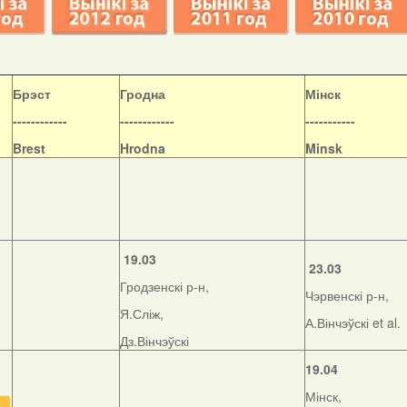
Б
рэст
Гродна
Мінск
------------
------------
-----------
Brest
Hrodna
Minsk
19.03
23.03
Гродзенскі р-н,
Чэрвенскі р-н,
Я.Сліж,
А.Вінчэўскі et al.
Дз.Вінчэўскі
19.04
Мінск,