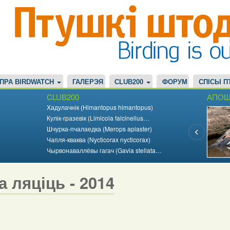
ПРА BIRDWATCH
ГАЛЕРЭЯ
CLUB200
ФОРУМ
СПІСЫ П
CLUB200
АПОШ
Хадулачнік (Himantopus himantopus)
Кулік-гразевік (Limicola falcinellus…
Шчурка-пчалаедка (Merops apiaster)
Чапля-кваква (Nycticorax nycticorax)
Чырвонаваллёвы гагач (Gavia stellata…
а ляціць - 2014