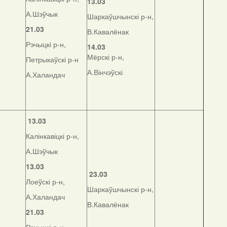
13.03
А.Шэўчык
Шаркаўшчынскі р-н,
21.03
В.Кавалёнак
Рэчыцкі р-н,
14.03
Мёрскі р-н,
Петрыкаўскі р-н
А.Вінчэўскі
А.Халандач
13.03
Калінкавіцкі р-н,
А.Шэўчык
13.03
23.03
Лоеўскі р-н,
Шаркаўшчынскі р-н,
А.Халандач
В.Кавалёнак
21.03