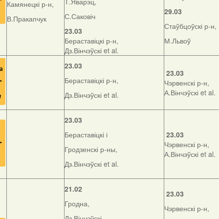
Т.Яварэц,
Камянецкі р-н,
29.03
С.Саковіч
В.Пракапчук
Стаўбцоўскі р-н,
23.03
Бераставіцкі р-н,
М.Львоў
Дз.Вінчэўскі et al.
23.03
23.03
Бераставіцкі р-н,
Чэрвенскі р-н,
А.Вінчэўскі et al.
Дз.Вінчэўскі et al.
23.03
Бераставіцкі і
23.03
Чэрвенскі р-н,
Гродзенскі р-ны,
А.Вінчэўскі et al.
Дз.Вінчэўскі et al.
21.02
23.03
Гродна,
Чэрвенскі р-н,
Дз.Вінчэўскі