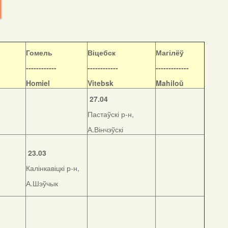
Гомель
Віцебск
Магілёў
------------
------------
-------------
Homiel
Vitebsk
Mahiloŭ
27.04
Пастаўскі р-н,
А.Вінчэўскі
23.03
Калінкавіцкі р-н,
А.Шэўчык