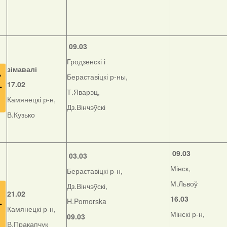
09.03
Гродзенскі і
зімавалі
Бераставіцкі р-ны,
17.02
Т.Яварэц,
Камянецкі р-н,
Дз.Вінчэўскі
В.Кузько
09.03
03.03
Мінск,
Бераставіцкі р-н,
М.Львоў
Дз.Вінчэўскі,
21.02
16.03
H.Pomorska
Камянецкі р-н,
Мінскі р-н,
09.03
В.Пракапчук