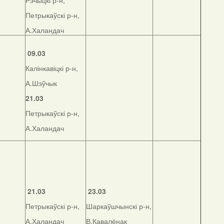
Рэчыцкі р-н,
Петрыкаўскі р-н,
А.Халандач
09.03
Калінкавіцкі р-н,
А.Шэўчык
21.03
Петрыкаўскі р-н,
А.Халандач
21.03
23.03
Петрыкаўскі р-н,
Шаркаўшчынскі р-н,
А.Халандач
В.Кавалёнак