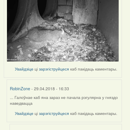
Увайдзіце
ці
зарэгіструйцеся
каб пакідаць каментары.
RobinZone
- 29.04.2018 - 16:33
... Галоўнае каб яна зараз не пачала рэгулярна у гняздо
In
наведвацца
reply
to
Увайдзіце
ці
зарэгіструйцеся
каб пакідаць каментары.
by
Harrier