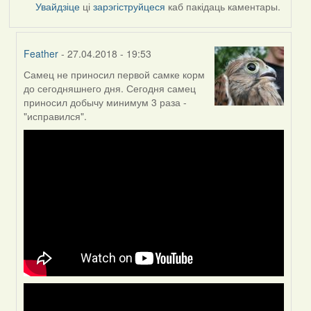
Увайдзіце
ці
зарэгіструйцеся
каб пакідаць каментары.
Feather
- 27.04.2018 - 19:53
Самец не приносил первой самке корм
In
до сегодняшнего дня. Сегодня самец
reply
приносил добычу минимум 3 раза -
to
"исправился".
by
Могилев
(госць)