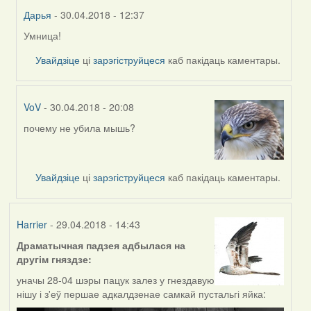
Дарья
- 30.04.2018 - 12:37
Умница!
In
reply
Увайдзіце
ці
зарэгіструйцеся
каб пакідаць каментары.
to
by
Feather
VoV
- 30.04.2018 - 20:08
почему не убила мышь?
In
reply
to
by
Увайдзіце
ці
зарэгіструйцеся
каб пакідаць каментары.
Feather
Harrier
- 29.04.2018 - 14:43
Драматычная падзея адбылася на
другім гняздзе:
уначы 28-04 шэры пацук залез у гнездавую
нішу і з'еў першае адкалдзенае самкай пустальгі яйка: