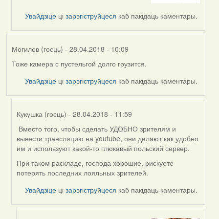
by
Увайдзіце
ці
зарэгіструйцеся
каб пакідаць каментары.
Feather
Могилев (госць)
- 28.04.2018 - 10:09
Тоже камера с пустельгой долго грузится.
Увайдзіце
ці
зарэгіструйцеся
каб пакідаць каментары.
Кукушка (госць)
- 28.04.2018 - 11:59
Вместо того, чтобы сделать УДОБНО зрителям и
In
вывести трансляцию на youtube, они делают как удобно
reply
им и используют какой-то глюкавый польский сервер.
to
by
При таком раскладе, господа хорошие, рискуете
Могилев
потерять последних лояльных зрителей.
(госць)
Увайдзіце
ці
зарэгіструйцеся
каб пакідаць каментары.