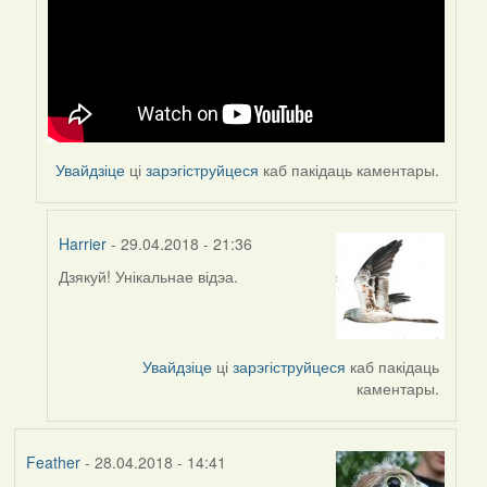
Увайдзіце
ці
зарэгіструйцеся
каб пакідаць каментары.
Harrier
- 29.04.2018 - 21:36
Дзякуй! Унікальнае відэа.
In
reply
to
by
Увайдзіце
ці
зарэгіструйцеся
каб пакідаць
Feather
каментары.
Feather
- 28.04.2018 - 14:41