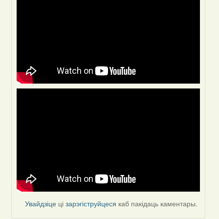
Увайдзіце
ці
зарэгіструйцеся
каб пакідаць каментары.