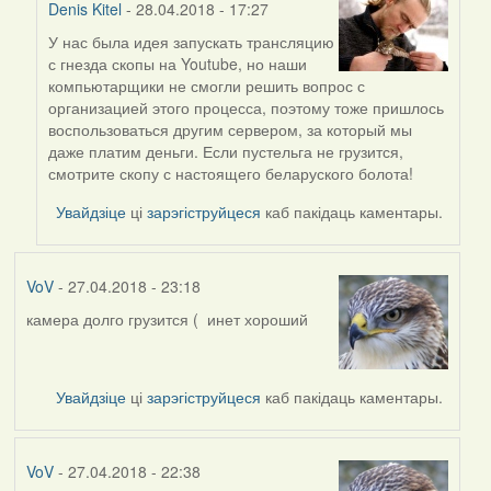
Denis Kitel
- 28.04.2018 - 17:27
У нас была идея запускать трансляцию
In
с гнезда скопы на Youtube, но наши
reply
компьютарщики не смогли решить вопрос с
to
организацией этого процесса, поэтому тоже пришлось
by
воспользоваться другим сервером, за который мы
Кукушка
даже платим деньги. Если пустельга не грузится,
(госць)
смотрите скопу с настоящего беларуского болота!
Увайдзіце
ці
зарэгіструйцеся
каб пакідаць каментары.
VoV
- 27.04.2018 - 23:18
камера долго грузится ( инет хороший
Увайдзіце
ці
зарэгіструйцеся
каб пакідаць каментары.
VoV
- 27.04.2018 - 22:38