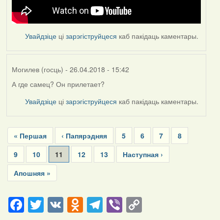
Увайдзіце
ці
зарэгіструйцеся
каб пакідаць каментары.
Могилев (госць)
- 26.04.2018 - 15:42
А где самец? Он прилетает?
Увайдзіце
ці
зарэгіструйцеся
каб пакідаць каментары.
Pagination
First
« Першая
Previous
‹ Папярэдняя
Page
5
Page
6
Page
7
Page
8
page
page
Page
9
Page
10
Current
11
Page
12
Page
13
Next
Наступная ›
page
page
Last
Апошняя »
page
Facebook
Twitter
VK
Odnoklassniki
Telegram
Viber
Copy
Link