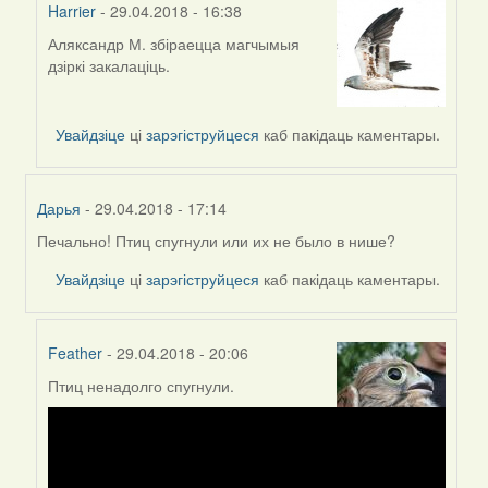
Harrier
- 29.04.2018 - 16:38
Аляксандр М. збіраецца магчымыя
In
дзіркі закалаціць.
reply
to
by
Увайдзіце
ці
зарэгіструйцеся
каб пакідаць каментары.
RobinZone
Дарья
- 29.04.2018 - 17:14
Печально! Птиц спугнули или их не было в нише?
In
reply
Увайдзіце
ці
зарэгіструйцеся
каб пакідаць каментары.
to
by
Harrier
Feather
- 29.04.2018 - 20:06
Птиц ненадолго спугнули.
In
reply
to
by
Дарья