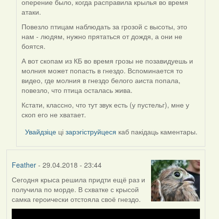
оперение было, когда расправила крылья во время
to
атаки.
by
Harrier
Повезло птицам наблюдать за грозой с высоты, это
нам - людям, нужно прятаться от дождя, а они не
боятся.
А вот скопам из КБ во время грозы не позавидуешь и
молния может попасть в гнездо. Вспоминается то
видео, где молния в гнездо белого аиста попала,
повезло, что птица осталась жива.
Кстати, классно, что тут звук есть (у пустельг), мне у
скоп его не хватает.
Увайдзіце
ці
зарэгіструйцеся
каб пакідаць каментары.
Feather
- 29.04.2018 - 23:44
Сегодня крыса решила придти ещё раз и
получила по морде. В схватке с крысой
самка героически отстояла своё гнездо.