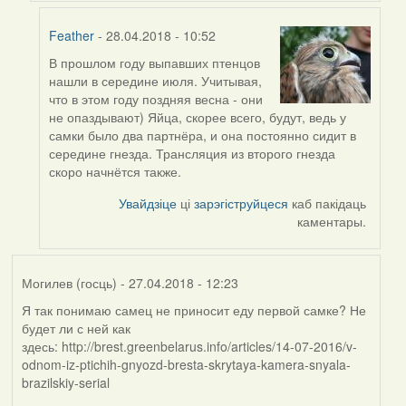
Feather
Feather
- 28.04.2018 - 10:52
В прошлом году выпавших птенцов
In
нашли в середине июля. Учитывая,
reply
что в этом году поздняя весна - они
to
не опаздывают) Яйца, скорее всего, будут, ведь у
by
самки было два партнёра, и она постоянно сидит в
Дарья
середине гнезда. Трансляция из второго гнезда
скоро начнётся также.
Увайдзіце
ці
зарэгіструйцеся
каб пакідаць
каментары.
Могилев (госць)
- 27.04.2018 - 12:23
Я так понимаю самец не приносит еду первой самке? Не
будет ли с ней как
здесь: http://brest.greenbelarus.info/articles/14-07-2016/v-
odnom-iz-ptichih-gnyozd-bresta-skrytaya-kamera-snyala-
brazilskiy-serial