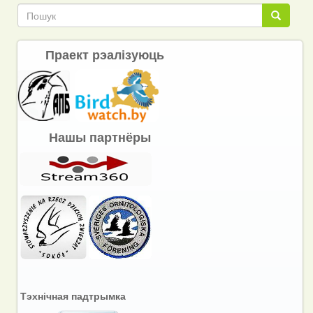
Пошук
Пошук
Праект рэалізуюць
Нашы партнёры
Тэхнічная падтрымка