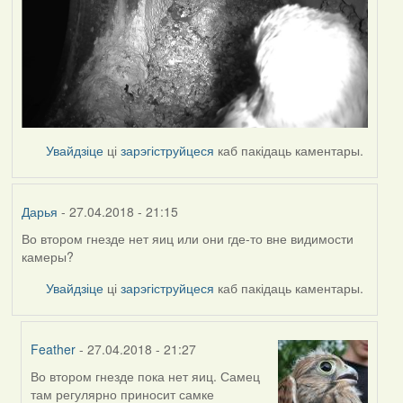
Увайдзіце
ці
зарэгіструйцеся
каб пакідаць каментары.
Дарья
- 27.04.2018 - 21:15
Во втором гнезде нет яиц или они где-то вне видимости
камеры?
Увайдзіце
ці
зарэгіструйцеся
каб пакідаць каментары.
Feather
- 27.04.2018 - 21:27
Во втором гнезде пока нет яиц. Самец
In
там регулярно приносит самке