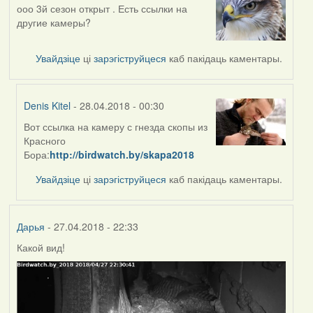
ооо 3й сезон открыт . Есть ссылки на
другие камеры?
Увайдзіце
ці
зарэгіструйцеся
каб пакідаць каментары.
Denis Kitel
- 28.04.2018 - 00:30
Вот ссылка на камеру с гнезда скопы из
In
Красного
reply
Бора:
http://birdwatch.by/skapa2018
to
by
Увайдзіце
ці
зарэгіструйцеся
каб пакідаць каментары.
VoV
Дарья
- 27.04.2018 - 22:33
Какой вид!