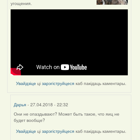
reply
угощения.
to
by
Дарья
Увайдзіце
ці
зарэгіструйцеся
каб пакідаць каментары.
Дарья
- 27.04.2018 - 22:32
Они не опаздывают? Может быть такое, что яиц не
In
будет вообще?
reply
to
Увайдзіце
ці
зарэгіструйцеся
каб пакідаць каментары.
by