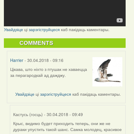
Увайдзіце
ці
зарэгіструйцеся
каб пакідаць каментары.
COMMENTS
Harrier
- 30.04.2018 - 09:16
Цікава, што ніхто з птушак не хаваецца
In
за перагародкай ад дажджу.
reply
to
by
Увайдзіце
ці
зарэгіструйцеся
каб пакідаць каментары.
Feather
Кастусь (госць)
- 30.04.2018 - 09:49
Крыс, видимо будет приходить теперь, они же не
In
дураки упустить такой шанс. Самка молодец, красивое
reply