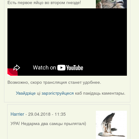
Есть первое яйцо во втором гнезде!
Возможно, скоро трансляция станет удобнее.
Увайдзіце
ці
зарэгіструйцеся
каб пакідаць каментары.
Harrier
- 29.04.2018 - 11:35
УРА! Недарма два самцы прыляталі)
In
reply
to