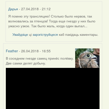
Дарья
- 27.04.2018 - 21:12
Я помню эту трансляцию! Столько было нервов, так
In
волновались за птенцов! Тогда еще гнездо у них было
reply
ужасно узкое. Так было жаль, когда один выпал...
to
by
Увайдзіце
ці
зарэгіструйцеся
каб пакідаць каментары.
Могилев
(госць)
Feather
- 26.04.2018 - 16:55
В соседнем гнезде самец принёс полёвку.
Две самки делят добычу.