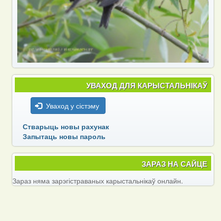
УВАХОД ДЛЯ КАРЫСТАЛЬНІКАЎ
Уваход у сістэму
Стварыць новы рахунак
Запытаць новы пароль
ЗАРАЗ НА САЙЦЕ
Зараз няма зарэгістраваных карыстальнікаў онлайн.