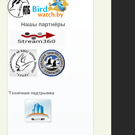
Нашы партнёры
Тэхнічная падтрымка