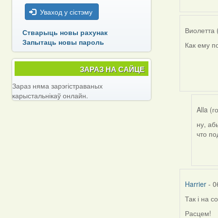
Уваход у сістэму
Виолетта 
Стварыць новы рахунак
Запытаць новы пароль
Как ему п
ЗАРАЗ НА САЙЦЕ
Зараз няма зарэгістраваных
карыстальнікаў онлайн.
Alla (г
ну, аб
In
что по
reply
to
by
Виоле
(госць
Harrier
- 0
Так і на 
Расцем!