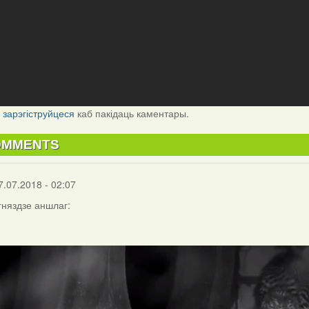
і
зарэгіструйцеся
каб пакідаць каментары.
OMMENTS
7.07.2018 - 02:07
гняздзе аншлаг: