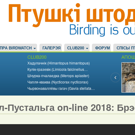
ПРА BIRDWATCH
ГАЛЕРЭЯ
CLUB200
ФОРУМ
СПІСЫ П
CLUB200
АПОШ
Хадулачнік (Himantopus himantopus)
Кулік-гразевік (Limicola falcinellus…
Шчурка-пчалаедка (Merops apiaster)
Чапля-кваква (Nycticorax nycticorax)
Чырвонаваллёвы гагач (Gavia stellata…
л-Пустальга on-line 2018: Бр