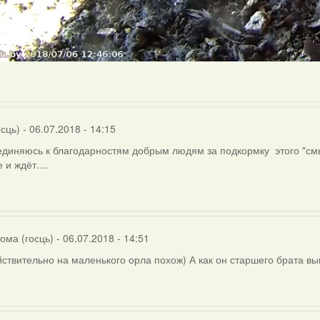
осць)
- 06.07.2018 - 14:15
диняюсь к благодарностям добрым людям за подкормку этого "смыш
 и ждёт....
ома (госць)
- 06.07.2018 - 14:51
ствительно на маленького орла похож) А как он старшего брата выг
ly