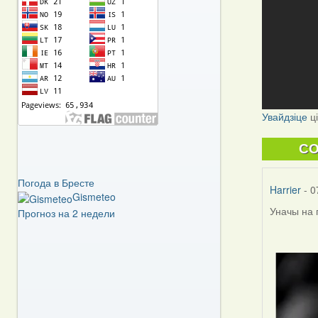
Увайдзіце
ц
C
Погода в Бресте
Harrier
- 0
Gismeteo
Уначы на 
Прогноз на 2 недели