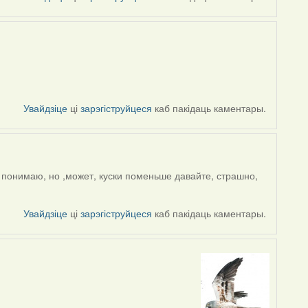
Увайдзіце
ці
зарэгіструйцеся
каб пакідаць каментары.
е понимаю, но ,может, куски поменьше давайте, страшно,
Увайдзіце
ці
зарэгіструйцеся
каб пакідаць каментары.