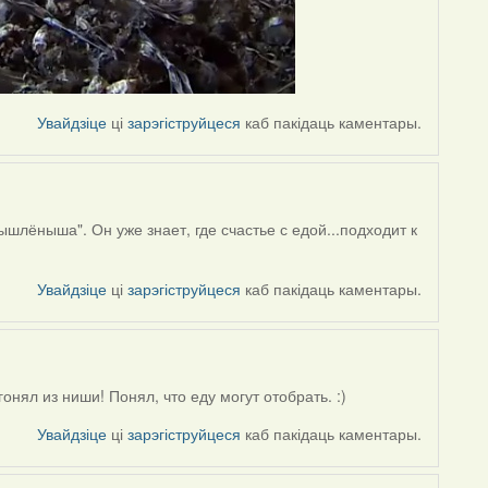
Увайдзіце
ці
зарэгіструйцеся
каб пакідаць каментары.
лёныша". Он уже знает, где счастье с едой...подходит к
Увайдзіце
ці
зарэгіструйцеся
каб пакідаць каментары.
онял из ниши! Понял, что еду могут отобрать. :)
Увайдзіце
ці
зарэгіструйцеся
каб пакідаць каментары.