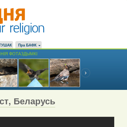
ТУШАК
Пра БАФК
НІЯ ФОТАЗДЫМКІ
эст, Беларусь