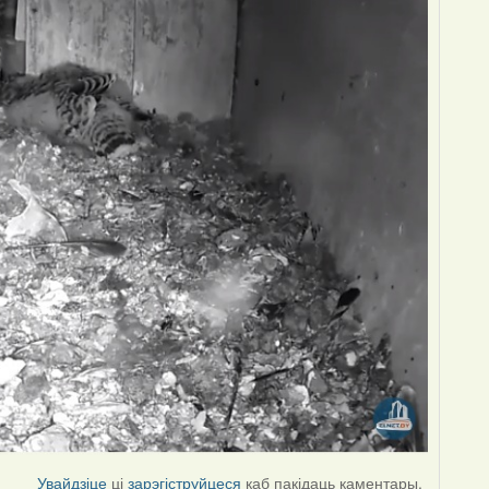
Увайдзіце
ці
зарэгіструйцеся
каб пакідаць каментары.