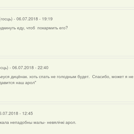
(госць)
- 06.07.2018 - 19:19
одкинуть еду, чтоб покармить его?
осць)
- 06.07.2018 - 22:40
ьеуся дицёнак. хоть спать не голодным будет. Спасибо, может я н
давится наш арол"
тта
)
6.07.2018 - 12:45
сокала непадобны малы- невялічкі арол.