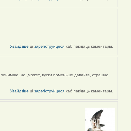
Увайдзіце
ці
зарэгіструйцеся
каб пакідаць каментары.
е понимаю, но ,может, куски поменьше давайте, страшно,
Увайдзіце
ці
зарэгіструйцеся
каб пакідаць каментары.