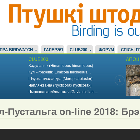
ПРА BIRDWATCH
ГАЛЕРЭЯ
CLUB200
ФОРУМ
СПІСЫ П
CLUB200
АПОШ
Хадулачнік (Himantopus himantopus)
Кулік-гразевік (Limicola falcinellus…
Шчурка-пчалаедка (Merops apiaster)
Чапля-кваква (Nycticorax nycticorax)
Чырвонаваллёвы гагач (Gavia stellata…
л-Пустальга on-line 2018: Бр