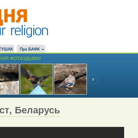
ТУШАК
Пра БАФК
НІЯ ФОТАЗДЫМКІ
эст, Беларусь