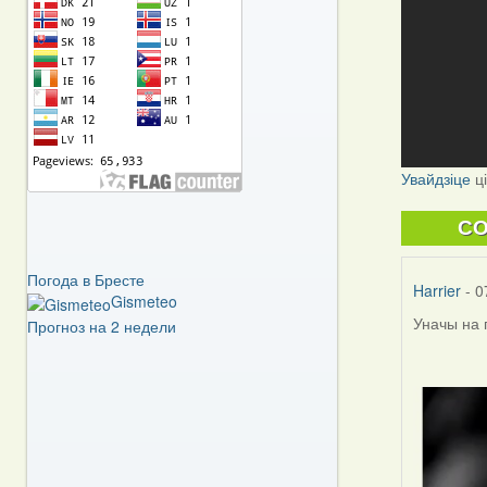
Увайдзіце
ц
C
Погода в Бресте
Harrier
- 0
Gismeteo
Уначы на 
Прогноз на 2 недели