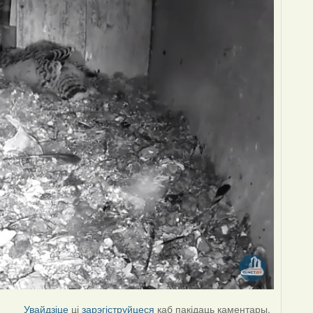
Увайдзіце
ці
зарэгіструйцеся
каб пакідаць каментары.