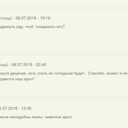
(госць)
- 06.07.2018 - 19:19
одкинуть еду, чтоб покармить его?
осць)
- 06.07.2018 - 22:40
ьеуся дицёнак. хоть спать не голодным будет. Спасибо, может я н
давится наш арол"
тта
)
6.07.2018 - 12:45
сокала непадобны малы- невялічкі арол.