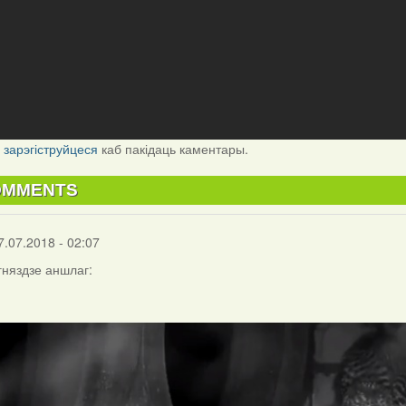
і
зарэгіструйцеся
каб пакідаць каментары.
OMMENTS
7.07.2018 - 02:07
гняздзе аншлаг: