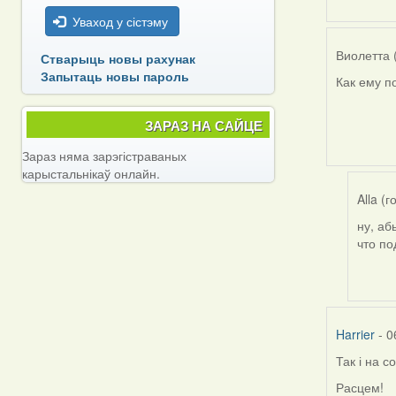
Уваход у сістэму
Виолетта 
Стварыць новы рахунак
Запытаць новы пароль
Как ему п
ЗАРАЗ НА САЙЦЕ
Зараз няма зарэгістраваных
карыстальнікаў онлайн.
Alla (г
ну, аб
In
что по
reply
to
by
Виоле
(госць
Harrier
- 0
Так і на 
Расцем!