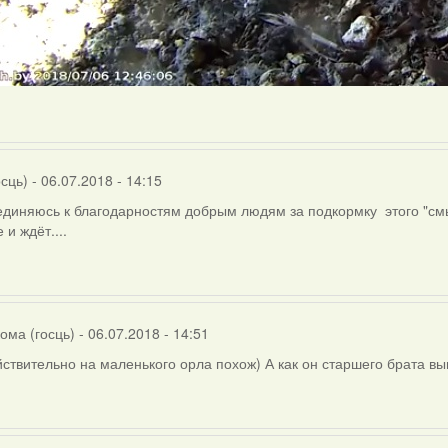
осць)
- 06.07.2018 - 14:15
диняюсь к благодарностям добрым людям за подкормку этого "смыш
 и ждёт....
ома (госць)
- 06.07.2018 - 14:51
ствительно на маленького орла похож) А как он старшего брата выг
ly