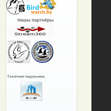
Нашы партнёры
Тэхнічная падтрымка