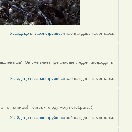
Увайдзіце
ці
зарэгіструйцеся
каб пакідаць каментары.
лёныша". Он уже знает, где счастье с едой...подходит к
Увайдзіце
ці
зарэгіструйцеся
каб пакідаць каментары.
онял из ниши! Понял, что еду могут отобрать. :)
Увайдзіце
ці
зарэгіструйцеся
каб пакідаць каментары.