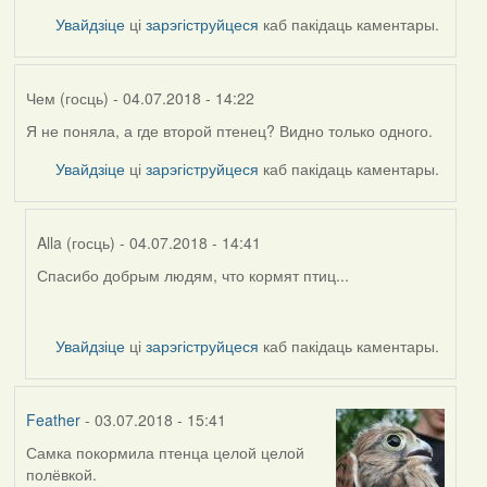
Увайдзіце
ці
зарэгіструйцеся
каб пакідаць каментары.
Чем (госць)
- 04.07.2018 - 14:22
Я не поняла, а где второй птенец? Видно только одного.
Увайдзіце
ці
зарэгіструйцеся
каб пакідаць каментары.
Alla (госць)
- 04.07.2018 - 14:41
Спасибо добрым людям, что кормят птиц...
In
reply
to
Увайдзіце
ці
зарэгіструйцеся
каб пакідаць каментары.
by
Чем
(госць)
Feather
- 03.07.2018 - 15:41
Самка покормила птенца целой целой
полёвкой.