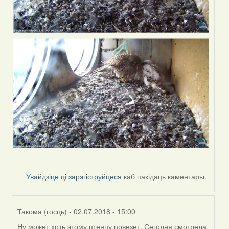
Увайдзіце
ці
зарэгіструйцеся
каб пакідаць каментары.
Такома (госць)
- 02.07.2018 - 15:00
Ну может хоть этому птенцу повезет. Сегодня смотрела