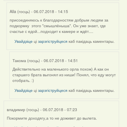
Alla (госць)
- 06.07.2018 - 14:15
присоединяюсь к благодарностям добрым людям за
In
подкормку этого "смышлёныша". Он уже знает, где
reply
счастье с едой...подходит к камере и ждёт....
to
by
Увайдзіце
ці
зарэгіструйцеся
каб пакідаць каментары.
Harrier
Такома (госць)
- 06.07.2018 - 14:51
Действительно на маленького орла похож) А как он
In
старшего брата выгонял из ниши! Понял, что еду могут
reply
отобрать. :)
to
by
Увайдзіце
ці
зарэгіструйцеся
каб пакідаць каментары.
Alla
(госць)
владимир (госць)
- 06.07.2018 - 07:23
Покормите доходягу,а то не доживет до вылета.