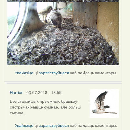
Увайдзіце
ці
зарэгіструйцеся
каб пакідаць каментары.
Harrier
- 03.07.2018 - 18:59
Без старэйшых прыёмных брацікаў-
In
сястрычак жыццё сумнае, але больш
reply
сытнае.
to
by
Увайдзіце
ці
зарэгіструйцеся
каб пакідаць каментары.
Feather