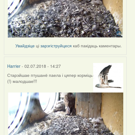
Увайдзіце
ці
зарэгіструйцеся
каб пакідаць каментары.
Harrier
- 02.07.2018 - 14:27
Старэйшае птушанё паела і цяпер корміць
(!) малодшае!!!