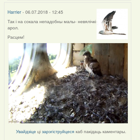
(госць)
Harrier
- 06.07.2018 - 12:45
Так і на сокала непадобны малы- невялічкі
арол.
Расцем!
Увайдзіце
ці
зарэгіструйцеся
каб пакідаць каментары.