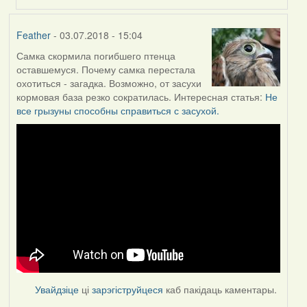
Feather
- 03.07.2018 - 15:04
Самка скормила погибшего птенца
оставшемуся. Почему самка перестала
охотиться - загадка. Возможно, от засухи
кормовая база резко сократилась. Интересная статья:
Не
все грызуны способны справиться с засухой.
Увайдзіце
ці
зарэгіструйцеся
каб пакідаць каментары.