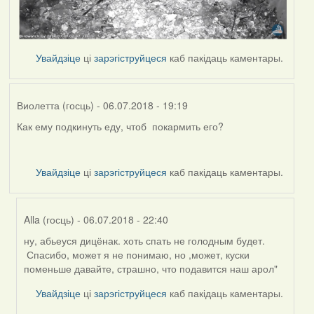
Увайдзіце
ці
зарэгіструйцеся
каб пакідаць каментары.
Виолетта (госць)
- 06.07.2018 - 19:19
Как ему подкинуть еду, чтоб покармить его?
Увайдзіце
ці
зарэгіструйцеся
каб пакідаць каментары.
Alla (госць)
- 06.07.2018 - 22:40
ну, абьеуся дицёнак. хоть спать не голодным будет.
In
Спасибо, может я не понимаю, но ,может, куски
reply
поменьше давайте, страшно, что подавится наш арол"
to
by
Увайдзіце
ці
зарэгіструйцеся
каб пакідаць каментары.
Виолетта