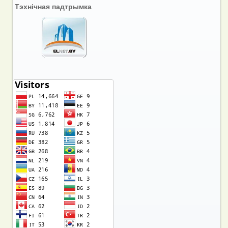
Тэхнічная падтрымка