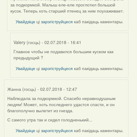
In
за подкормкой. Малыш еле-еле проглотил большой
reply
кусок. Теперь хоть старший птенец за ним поухаживает.
to
by
Увайдзіце
ці
зарэгіструйцеся
каб пакідаць каментары.
Harrier
Valery (госць)
- 02.07.2018 - 16:41
Главное чтобы не подавился большим куском как
In
предыдущий ?
reply
to
Увайдзіце
ці
зарэгіструйцеся
каб пакідаць каментары.
by
Такома
(госць)
Жанна (госць)
- 02.07.2018 - 12:47
Наблюдала за подкормкой. Спасибо неравнодушным
людям! Может, хоть последнего удастся спасти, и он
благополучно вылетит из гнезда.
С самого утра так и сидел голодненький...
Увайдзіце
ці
зарэгіструйцеся
каб пакідаць каментары.