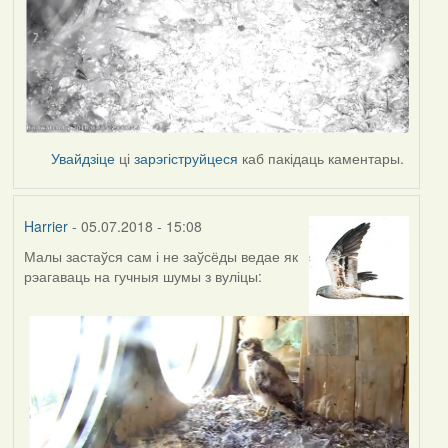
Увайдзіце
ці
зарэгіструйцеся
каб пакідаць каментары.
Harrier
- 05.07.2018 - 15:08
Малы застаўся сам і не заўсёды ведае як
рэагаваць на гучныя шумы з вуліцы: