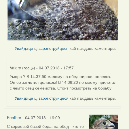
Увайдзіце
ці
зарэгіструйцеся
каб пакідаць каментары.
Valery (госць)
- 04.07.2018 - 17:57
Умора ? В 14:37:50 малому на обед жирная полевка.
In
Он ее заглотил целиком! В 14:38:20 по моему прилетал
reply
с чемто отец семейства. Стоит посмотреть на борьбу.
to
by
Увайдзіце
ці
зарэгіструйцеся
каб пакідаць каментары.
Harrier
Feather
- 04.07.2018 - 16:09
С кормовой базой беда, на обед - кто-то