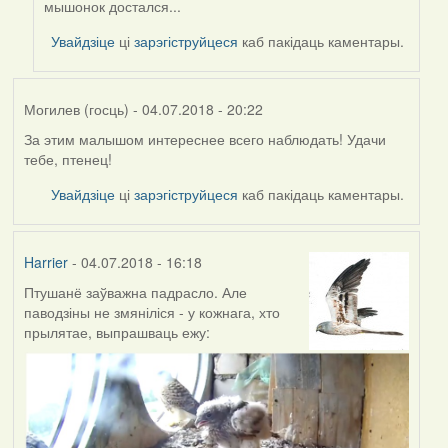
мышонок достался...
to
by
Увайдзіце
ці
зарэгіструйцеся
каб пакідаць каментары.
Harrier
Могилев (госць)
- 04.07.2018 - 20:22
За этим малышом интереснее всего наблюдать! Удачи
тебе, птенец!
Увайдзіце
ці
зарэгіструйцеся
каб пакідаць каментары.
Harrier
- 04.07.2018 - 16:18
Птушанё заўважна падрасло. Але
паводзіны не змяніліся - у кожнага, хто
прылятае, выпрашваць ежу: