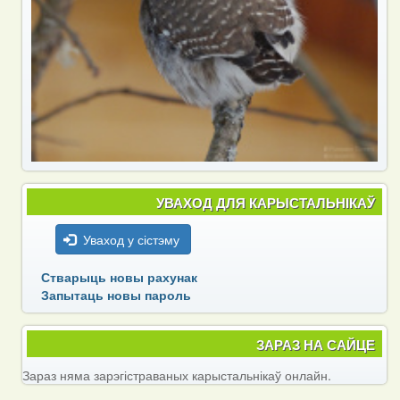
УВАХОД ДЛЯ КАРЫСТАЛЬНІКАЎ
Уваход у сістэму
Стварыць новы рахунак
Запытаць новы пароль
ЗАРАЗ НА САЙЦЕ
Зараз няма зарэгістраваных карыстальнікаў онлайн.