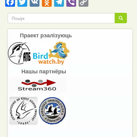
Facebook
Twitter
VK
Odnoklassniki
Telegram
Viber
Copy
Link
Пошук
Пошук
Праект рэалізуюць
Нашы партнёры