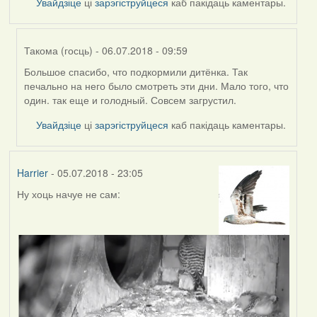
Увайдзіце
ці
зарэгіструйцеся
каб пакідаць каментары.
Такома (госць)
- 06.07.2018 - 09:59
Большое спасибо, что подкормили дитёнка. Так
In
печально на него было смотреть эти дни. Мало того, что
reply
один. так еще и голодный. Совсем загрустил.
to
by
Увайдзіце
ці
зарэгіструйцеся
каб пакідаць каментары.
владимир
(госць)
Harrier
- 05.07.2018 - 23:05
Ну хоць начуе не сам: