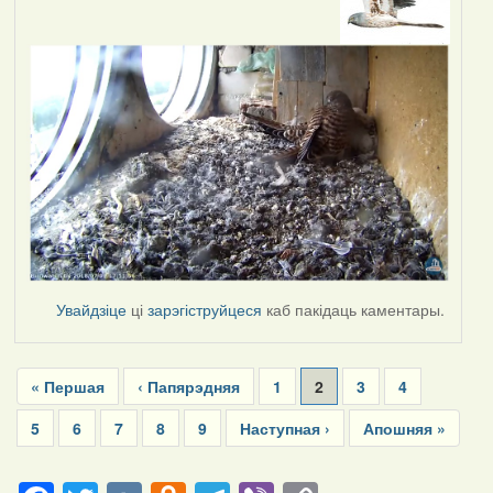
Увайдзіце
ці
зарэгіструйцеся
каб пакідаць каментары.
Pagination
First
« Першая
Previous
‹ Папярэдняя
Page
1
Current
2
Page
3
Page
4
page
page
page
Page
5
Page
6
Page
7
Page
8
Page
9
Next
Наступная ›
Last
Апошняя »
page
page