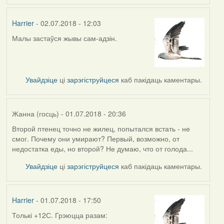
Harrier
- 02.07.2018 - 12:03
Малы застаўся жывы сам-адзін.
Увайдзіце
ці
зарэгіструйцеся
каб пакідаць каментары.
Жанна (госць)
- 01.07.2018 - 20:36
Второй птенец точно не жилец, попытался встать - не
смог. Почему они умирают? Первый, возможно, от
недостатка еды, но второй? Не думаю, что от голода...
Увайдзіце
ці
зарэгіструйцеся
каб пакідаць каментары.
Harrier
- 01.07.2018 - 17:50
Толькі +12С. Грэюцца разам: