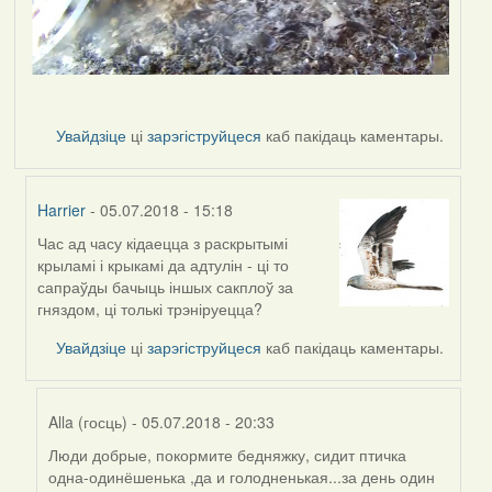
Увайдзіце
ці
зарэгіструйцеся
каб пакідаць каментары.
Harrier
- 05.07.2018 - 15:18
Час ад часу кідаецца з раскрытымі
In
крыламі і крыкамі да адтулін - ці то
reply
сапраўды бачыць іншых сакплоў за
to
гняздом, ці толькі трэніруецца?
by
Harrier
Увайдзіце
ці
зарэгіструйцеся
каб пакідаць каментары.
Alla (госць)
- 05.07.2018 - 20:33
Люди добрые, покормите бедняжку, сидит птичка
In
одна-одинёшенька ,да и голодненькая...за день один
reply