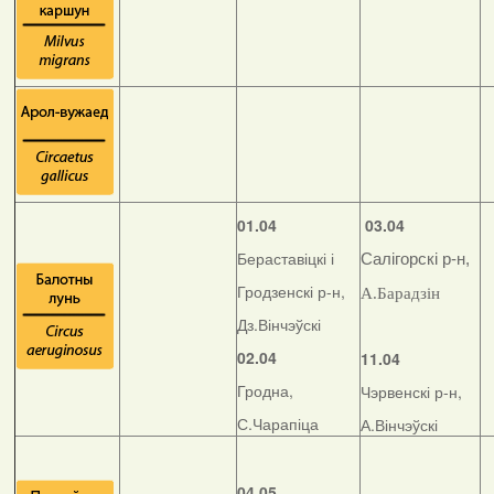
01.04
03.04
Бераставіцкі і
Салігорскі р-н,
Гродзенскі р-н,
А.Барадзін
Дз.Вінчэўскі
02.04
11.04
Гродна,
Чэрвенскі р-н,
С.Чарапіца
А.Вінчэўскі
04.05