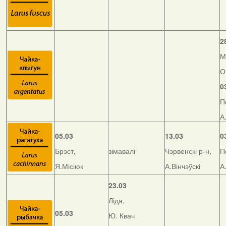
2
М
О
0
П
А
05.03
13.03
0
Брэст,
зімавалі
Чэрвенскі р-н,
П
Я.Місіюк
А.Вінчэўскі
А
23.03
Ліда,
05.03
Ю. Квач