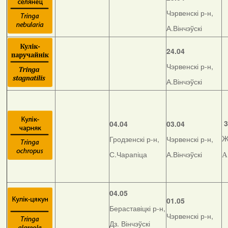
Чэрвенскі р-н,
А.Вінчэўскі
24.04
Чэрвенскі р-н,
А.Вінчэўскі
3
04.04
03.04
Гродзенскі р-н,
Чэрвенскі р-н,
Ж
С.Чарапіца
А.Вінчэўскі
А
04.05
01.05
Бераставіцкі р-н,
Чэрвенскі р-н,
Дз. Вінчэўскі