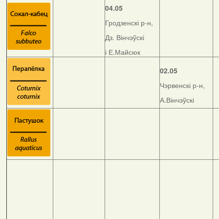
04.05
Гродзенскі р-н,
Дз. Вінчэўскі
і Е.Майсюк
02.05
Чэрвенскі р-н,
А.Вінчэўскі