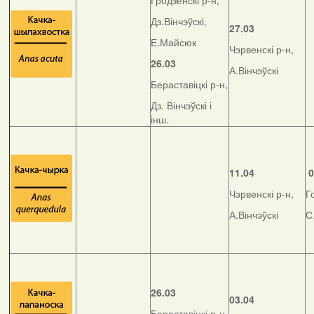
Гродзенскі р-н,
Дз.Вінчэўскі,
27.03
Е.Майсюк
Чэрвенскі р-н,
26.03
А.Вінчэўскі
Бераставіцкі р-н,
Дз. Вінчэўскі і
інш.
11.04
0
Чэрвенскі р-н,
Г
А.Вінчэўскі
С
26.03
03.04
Бераставіцкі р-н,