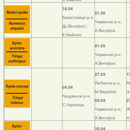
18.04
01.05
Бераставіцкі р-н,
Чэрвенскі р-н,
Дз.Вінчэўскі і
А.Вінчэўскі
Е.Майсюк
01.05
Чэрвенскі р-н,
А.Вінчэўскі
27.03
1
Любанскі р-н,
М
04.04
М.Верабей
А
Гродзенскі р-н,
03.04
2
С.Чарапіца
Чэрвенскі р-н,
Ж
А.Вінчэўскі
А
25.04