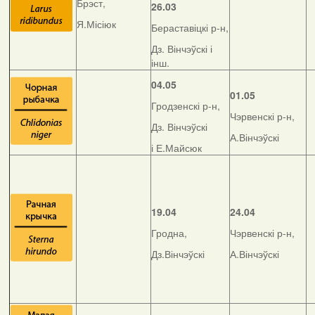
Брэст,
26.03
Я.Місіюк
Бераставіцкі р-н,
Дз. Вінчэўскі і
інш.
04.05
01.05
Гродзенскі р-н,
Чэрвенскі р-н,
Дз. Вінчэўскі
А.Вінчэўскі
і Е.Майсюк
19.04
24.04
Гродна,
Чэрвенскі р-н,
Дз.Вінчэўскі
А.Вінчэўскі