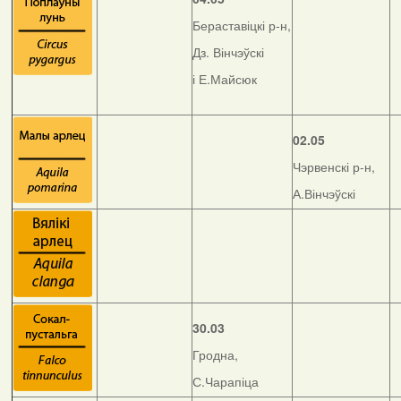
Бераставіцкі р-н,
Дз. Вінчэўскі
і Е.Майсюк
02.05
Чэрвенскі р-н,
А.Вінчэўскі
30.03
Гродна,
С.Чарапіца