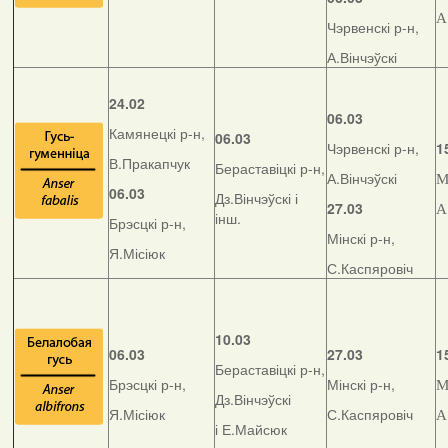
А
Чэрвенскі р-н,
А.Вінчэўскі
24.02
06.03
Камянецкі р-н,
06.03
Чэрвенскі р-н,
1
В.Пракапчук
Бераставіцкі р-н,
А.Вінчэўскі
М
06.03
Дз.Вінчэўскі і
27.03
А
інш.
Брэсцкі р-н,
Мінскі р-н,
Я.Місіюк
С.Каспяровіч
10.03
06.03
27.03
1
Бераставіцкі р-н,
Брэсцкі р-н,
Мінскі р-н,
М
Дз.Вінчэўскі
Я.Місіюк
С.Каспяровіч
А
і Е.Майсюк