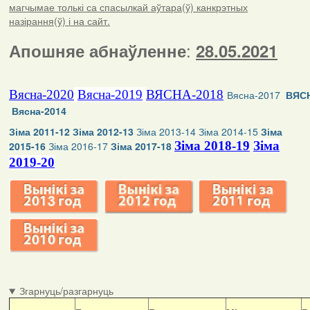
магчымае толькі са спасылкай аўтара(ў) канкрэтных
назірання(ў) і на сайт.
:
Апошняе абнаўленне
28.05.2021
Вясна-2020
Вясна-2019
ВЯСНА-2018
Вясна-2017
ВЯСН
Вясна-2014
Зіма 2011-12
Зіма 2012-13
Зіма 2013-14
Зіма 2014-15
Зіма
Зіма 2018-19
Зіма
2015-16
Зіма 2016-17
Зіма 2017-18
2019-20
Згарнуць/разгарнуць