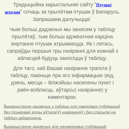
Традыцыйна карыстальнікі сайту "
Птушкі
"
сочаць за прылётам птушак ў Беларусь.
штодня
Запрашаем далучыцца!
Чым больш дадзеных мы занясем у табліцу
прылётаў, тым больш адэкватная карціна
вяртання птушак атрымаецца. Як і летась,
сапраўды першыя тры назіранні для кожнай з
абласцей будуць заносіцца ў табліцу.
Для таго, каб Вашае назіранне трапіла ў
табліцу, пакіньце пра яго інфармацыю (від,
дзень, месца – бліжэйшы населены пункт і
раён-вобласць, аўтар(ы) назірання) у
каментарах
.
Выкарыстанне дадзеных з табліцы для навуковых публікацый
без пісьмовай згоды аўтара(ў) назіранняў і без спасылкі на
табліцу забаронена.
Выкарыстанне дадзеных для ненавуковых публікацый