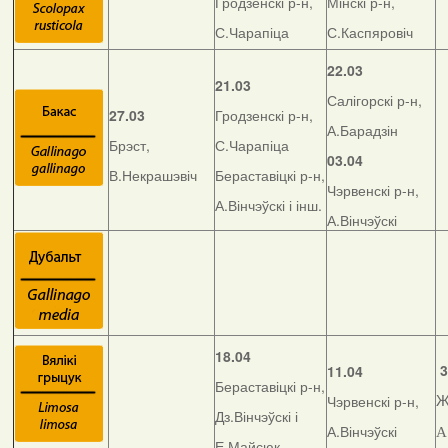
Гродзенскі р-н,
Мінскі р-н,
С.Чарапіца
С.Каспяровіч
22.03
21.03
Салігорскі р-н,
27.03
Гродзенскі р-н,
А.Барадзін
Брэст,
С.Чарапіца
03.04
В.Некрашэвіч
Бераставіцкі р-н,
Чэрвенскі р-н,
А.Вінчэўскі і інш.
А.Вінчэўскі
18.04
3
11.04
Бераставіцкі р-н,
Чэрвенскі р-н,
Ж
Дз.Вінчэўскі і
А.Вінчэўскі
А
Е.Майсюк