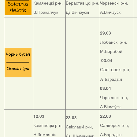
Камянецкі р-н,
Бераставіцкі р-н,
Чэрвенскі р-н,
В.Пракапчук
Дз.Вінчэўскі
А.Вінчэўскі
29.03
Любанскі р-н,
М.Верабей
03.04
Салігорскі р-н,
А.Барадзін
03.04
Чэрвенскі р-н,
А.Вінчэўскі
12.03
22.03
23.03
Камянецкі р-н,
Салігорскі р-н,
Свіслацкі р-н,
Н.Землянік
А.Барадзін
Дз. Шыманчук