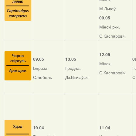
М.Львоў
09.05
Мінскі р-н,
С.Каспяровіч
12.05
09.05
13.05
0
Мінск,
Бяроза,
Гродна,
Г
С.Каспяровіч
С.Бобель
Дз.Вінчэўскі
С
19.04
11.04