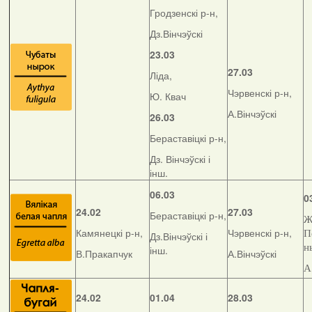
Гродзенскі р-н,
Дз.Вінчэўскі
23.03
27.03
Ліда,
Чэрвенскі р-н,
Ю. Квач
А.Вінчэўскі
26.03
Бераставіцкі р-н,
Дз. Вінчэўскі і
інш.
06.03
0
24.02
27.03
Бераставіцкі р-н,
Ж
Камянецкі р-н,
Чэрвенскі р-н,
П
Дз.Вінчэўскі і
н
інш.
В.Пракапчук
А.Вінчэўскі
А
24.02
01.04
28.03