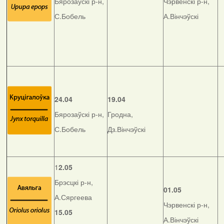
Бярозаўскі р-н,
Чэрвенскі р-н,
С.Бобель
А.Вінчэўскі
24.04
19.04
Бярозаўскі р-н,
Гродна,
С.Бобель
Дз.Вінчэўскі
1
2.05
Брэсцкі р-н,
01.05
А.Сяргеева
Чэрвенскі р-н,
15.05
А.Вінчэўскі