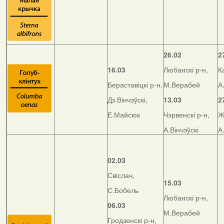
26.02
2
16.03
Любанскі р-н,
К
Бераставіцкі р-н,
М.Верабей
А
Дз.Вінчэўскі,
13.03
2
Е.Майсюк
Чэрвенскі р-н,
Ж
А.Вінчэўскі
А
02.03
Свіслач,
15.03
С.Бобель
Любанскі р-н,
06.03
М.Верабей
Гродзенскі р-н,