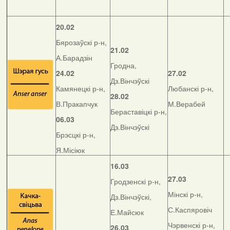
20.02
Бярозаўскі р-н,
21.02
А.Барадзін
Гродна,
24.02
27.02
Дз.Вінчэўскі
Камянецкі р-н,
Любанскі р-н,
28.02
В.Пракапчук
М.Верабей
Бераставіцкі р-н,
06.03
Дз.Вінчэўскі
Брэсцкі р-н,
Я.Місіюк
16.03
27.03
Гродзенскі р-н,
Мінскі р-н,
Дз.Вінчэўскі,
С.Каспяровіч
Е.Майсюк
Чэрвенскі р-н,
26.03