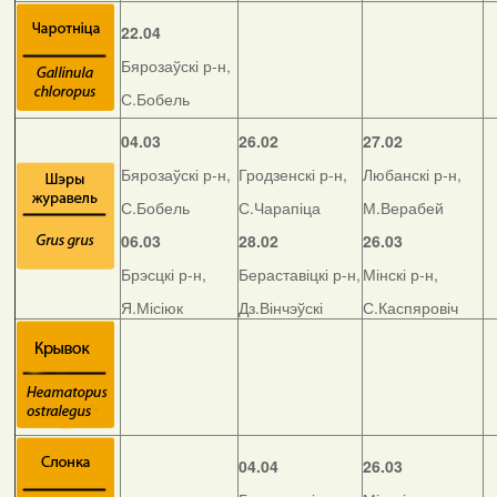
22.04
Бярозаўскі р-н,
С.Бобель
04.03
26.02
27.02
Бярозаўскі р-н,
Гродзенскі р-н,
Любанскі р-н,
С.Бобель
С.Чарапіца
М.Верабей
06.03
28.02
26.03
Брэсцкі р-н,
Бераставіцкі р-н,
Мінскі р-н,
Я.Місіюк
Дз.Вінчэўскі
С.Каспяровіч
04.04
26.03