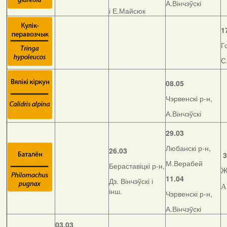
А.Вінчэўскі
і Е.Майсюк
1
Г
С
08.05
Чэрвенскі р-н,
А.Вінчэўскі
29.03
Любанскі р-н,
26.03
3
М.Верабей
Бераставіцкі р-н,
Ж
11.04
Дз. Вінчэўскі і
А
інш.
Чэрвенскі р-н,
А.Вінчэўскі
03.03