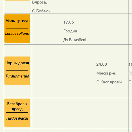
Бяроза,
С.Бобель
17.05
Гродна,
Дз.Вінчэўскі
24.03
1
Мінскі р-н,
Р
С.Каспяровіч
С