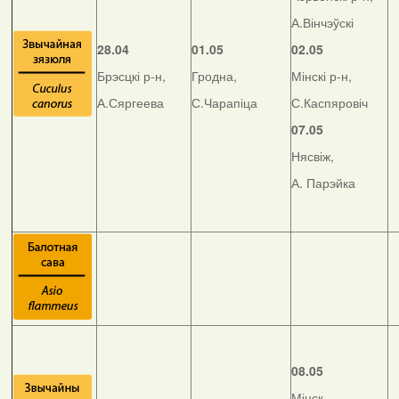
А.Вінчэўскі
28.04
01.05
02.05
Брэсцкі р-н,
Гродна,
Мінскі р-н,
А.Сяргеева
С.Чарапіца
С.Каспяровіч
07.05
Нясвіж,
А. Парэйка
08.05
Мінск,