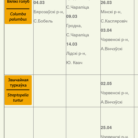
04.03
26.03
С.Чарапіца
Бярозаўскі р-н,
Мінскі р-н,
09.03
С.Бобель
С.Каспяровіч
Гродна,
03.04
С.Чарапіца
Чэрвенскі р-н,
14.03
А.Вінчэўскі
Лідскі р-н,
Ю. Квач
02.05
Чэрвенскі р-н,
А.Вінчэўскі
25.04
Чэрвенскі р-н,