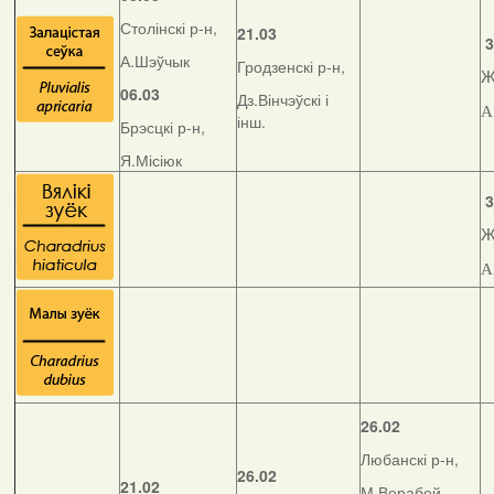
Столінскі р-н,
21.03
3
А.Шэўчык
Гродзенскі р-н,
Ж
06.03
Дз.Вінчэўскі і
А
інш.
Брэсцкі р-н,
Я.Місіюк
3
Ж
А
26.02
Любанскі р-н,
26.02
21.02
М.Верабей