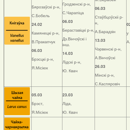
Гродзенскі р-н,
Бярозаўскі р-н,
06.03
С.Чарапіца
С.Бобель
Стаўбцоўскіі р-
06.03
н,
24.02
0
Бераставіцкі р-н,
А.Барадзін
Камянецкі р-н,
у
Дз.Вінчэўскі і
13.03
В.Пракапчук
А
інш.
Чэрвенскі р-н,
06.03
14.03
А.Вінчэўскі
Брэсцкі р-н,
Лідскі р-н,
26.03
Я.Місіюк
Ю. Квач
Мінскі р-н,
С.Каспяровіч
05.03
23.03
Брэст,
Ліда,
Я.Місіюк
Ю. Квач