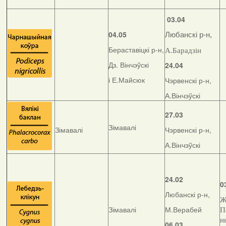
03.04
04.05
Любанскі р-н,
Бераставіцкі р-н,
А.Барадзін
Дз. Вінчэўскі
24.04
і Е.Майсюк
Чэрвенскі р-н,
А.Вінчэўскі
27.03
Зімавалі
Зімавалі
Чэрвенскі р-н,
А.Вінчэўскі
24.02
0
Любанскі р-н,
Ж
Зімавалі
М.Верабей
П
н
06.03