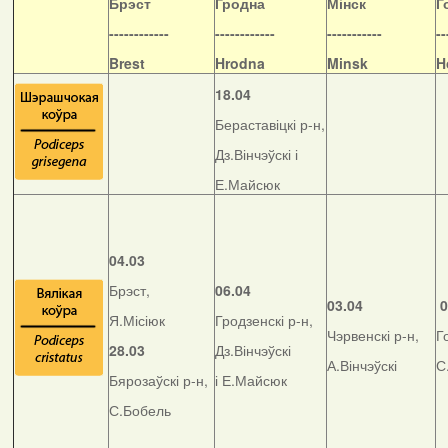
Б
рэст
Гродна
Мінск
Г
------------
------------
-----------
--
Brest
Hrodna
Minsk
H
18.04
Бераставіцкі р-н,
Дз.Вінчэўскі і
Е.Майсюк
04.03
Брэст,
06.04
03.04
0
Я.Місіюк
Гродзенскі р-н,
Чэрвенскі р-н,
Г
28.03
Дз.Вінчэўскі
А.Вінчэўскі
С
Бярозаўскі р-н,
і Е.Майсюк
С.Бобель