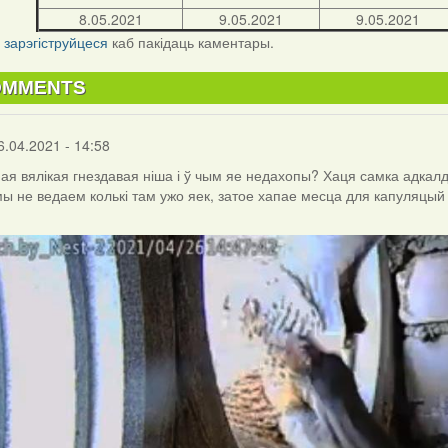
8.05.2021
9.05.2021
9.05.2021
і
зарэгіструйцеся
каб пакідаць каментары.
OMMENTS
6.04.2021 - 14:58
ая вялікая гнездавая ніша і ў чым яе недахопы? Хаця самка адкалдв
мы не ведаем колькі там ужо яек, затое хапае месца для капуляцый