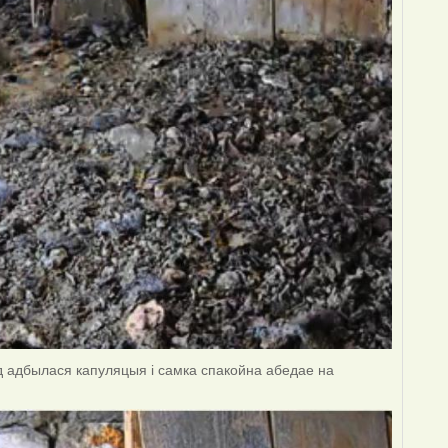
нд адбылася капуляцыя і самка спакойна абедае на