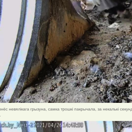
нёс невялікага грызуна, самка трошкі пакрычала, за некалькі секу
.