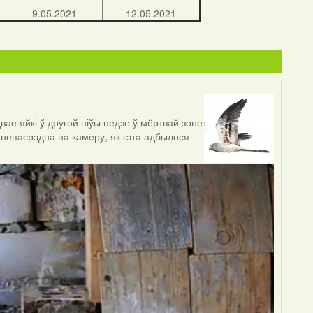
9.05.2021
12.05.2021
ае яйкі ў другой ніўы недзе ў мёртвай зоне
 непасрэдна на камеру, як гэта адбылося