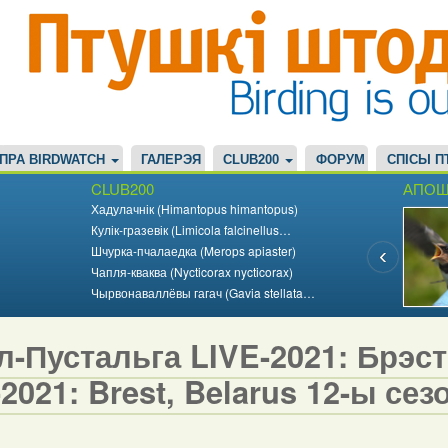
ПРА BIRDWATCH
ГАЛЕРЭЯ
CLUB200
ФОРУМ
СПІСЫ П
CLUB200
АПОШ
Хадулачнік (Himantopus himantopus)
Кулік-гразевік (Limicola falcinellus…
Шчурка-пчалаедка (Merops apiaster)
Чапля-кваква (Nycticorax nycticorax)
Чырвонаваллёвы гагач (Gavia stellata…
-Пустальга LIVE-2021: Брэст,
2021: Brest, Belarus 12-ы сезо