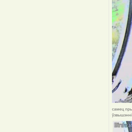
самец пры
ўзвышэнні