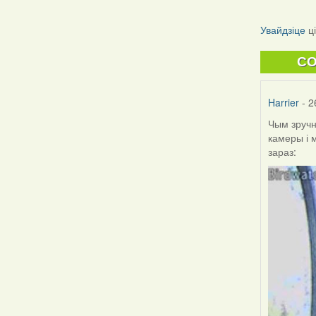
Увайдзіце
ц
C
Harrier
- 2
Чым зручн
камеры і 
зараз: