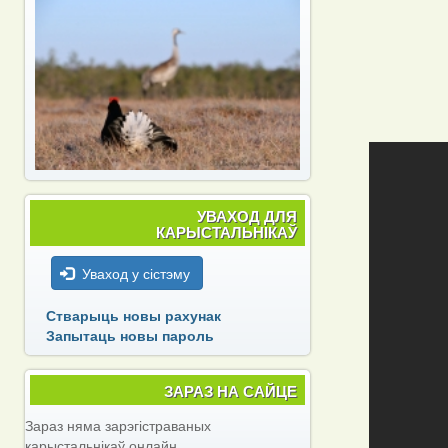
УВАХОД ДЛЯ
КАРЫСТАЛЬНІКАЎ
Уваход у сістэму
Стварыць новы рахунак
Запытаць новы пароль
ЗАРАЗ НА САЙЦЕ
Зараз няма зарэгістраваных
карыстальнікаў онлайн.