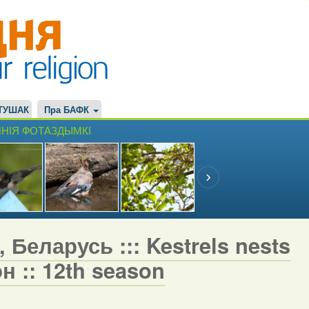
ТУШАК
Пра БАФК
НІЯ ФОТАЗДЫМКІ
 Беларусь ::: Kestrels nests
н :: 12th season