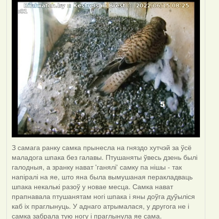
З самага ранку самка прынесла на гняздо хутчэй за ўсё
маладога шпака без галавы. Птушаняты ўвесь дзень былі
галодныя, а зранку нават 'ганялі' самку па нішы - так
напіралі на яе, што яна была вымушаная перакладваць
шпака некалькі разоў у новае месца. Самка нават
прапнавала птушанятам ногі шпака і яны доўга дуўыліся
каб іх праглынуць. У аднаго атрымалася, у другога не і
самка забрала тую ногу і праглынула яе сама.