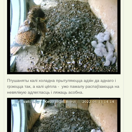
Птушаняты калі холадна прытуляюцца адзін да аднаго і
грэюцца так, а калі цёпла - ужо памалу распаўзаюцца на
невялікую адлегласць і ляжаць асобна.