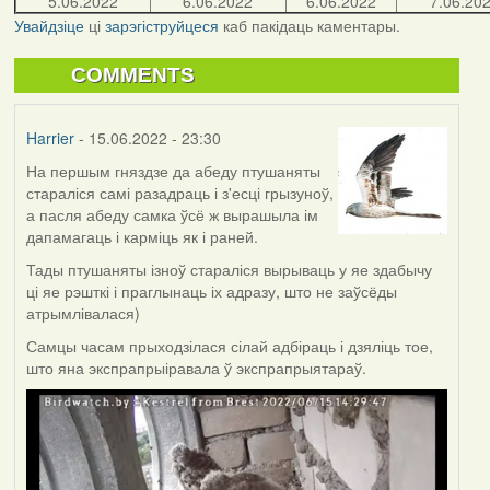
5.06.2022
6.06.2022
6.06.2022
7.06.20
Увайдзіце
ці
зарэгіструйцеся
каб пакідаць каментары.
COMMENTS
Harrier
- 15.06.2022 - 23:30
На першым гняздзе да абеду птушаняты
стараліся самі разадраць і з'есці грызуноў,
а пасля абеду самка ўсё ж вырашыла ім
дапамагаць і карміць як і раней.
Тады птушаняты ізноў стараліся вырываць у яе здабычу
ці яе рэшткі і праглынаць іх адразу, што не заўсёды
атрымлівалася)
Самцы часам прыходзілася сілай адбіраць і дзяліць тое,
што яна экспрапрыіравала ў экспрапрыятараў.