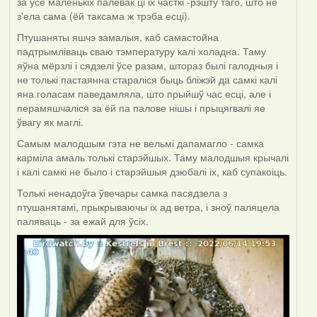
за ўсё маленькіх палёвак ці іх часткі -рэшту таго, што не
з'ела сама (ёй таксама ж трэба есці).
Птушаняты яшчэ замалыя, каб самастойна
падтрымліваць сваю тэмпературу калі холадна. Таму
яўна мёрзлі і сядзелі ўсе разам, штораз былі галодныя і
не толькі пастаянна стараліся быць бліжэй да самкі калі
яна голасам паведамляла, што прыйшў час есці, але і
перамяшчаліся за ёй па палове нішы і прыцягвалі яе
ўвагу як маглі.
Самым малодшым гэта не вельмі дапамагло - самка
карміла амаль толькі старэйшых. Таму малодшыя крычалі
і калі самкі не было і старэйшыя дзюбалі іх, каб супакоіць.
Толькі ненадоўга ўвечары самка пасядзела з
птушанятамі, прыкрываючы іх ад ветра, і зноў паляцела
паляваць - за ежай для ўсіх.