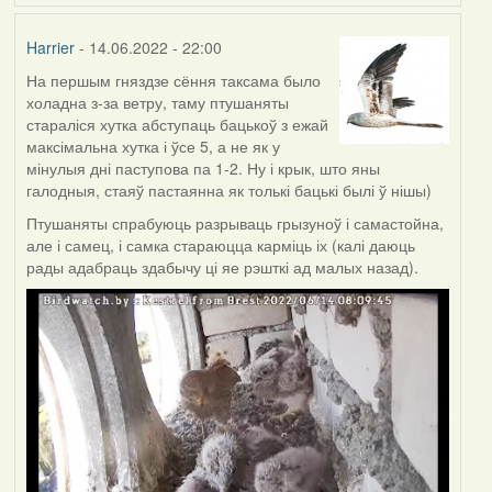
Harrier
- 14.06.2022 - 22:00
На першым гняздзе сёння таксама было
холадна з-за ветру, таму птушаняты
стараліся хутка абступаць бацькоў з ежай
максімальна хутка і ўсе 5, а не як у
мінулыя дні паступова па 1-2. Ну і крык, што яны
галодныя, стаяў пастаянна як толькі бацькі былі ў нішы)
Птушаняты спрабуюць разрываць грызуноў і самастойна,
але і самец, і самка стараюцца карміць іх (калі даюць
рады адабраць здабычу ці яе рэшткі ад малых назад).