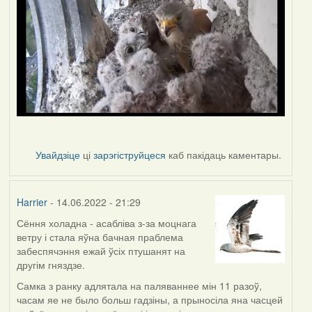
Увайдзіце
ці
зарэгіструйцеся
каб пакідаць каментары.
Harrier
- 14.06.2022 - 21:29
Сёння холадна - асабліва з-за моцнага
ветру і стала яўна бачная праблема
забеспячэння ежай ўсіх птушанят на
другім гняздзе.
Самка з ранку адлятала на паляваннее мін 11 разоў,
часам яе не было больш гадзіны, а прыносіла яна часцей