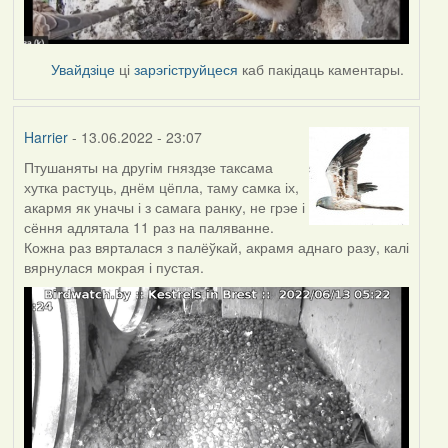
Увайдзіце
ці
зарэгіструйцеся
каб пакідаць каментары.
Harrier
- 13.06.2022 - 23:07
Птушаняты на другім гняздзе таксама
хутка растуць, днём цёпла, таму самка іх,
акармя як уначы і з самага ранку, не грэе і
сёння адлятала 11 раз на паляванне.
Кожна раз вярталася з палёўкай, акрамя аднаго разу, калі
вярнулася мокрая і пустая.