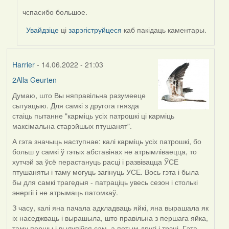
чспасибо большое.
In
reply
Увайдзіце
ці
зарэгіструйцеся
каб пакідаць каментары.
to
by
Harrier
Harrier
- 14.06.2022 - 21:03
2Alla Geurten
Думаю, што Вы няправільна разумееце
сытуацыю. Для самкі з другога гнязда
стаіць пытанне "карміць усіх патрошкі ці карміць
максімальна старэйшых птушанят".
А гэта значыць наступнае: калі карміць усіх патрошкі, бо
больш у самкі ў гэтых абставінах не атрымліваецца, то
хутчэй за ўсё перастануць расці і развівацца ЎСЕ
птушаняты і таму могуць загінуць УСЕ. Вось гэта і была
бы для самкі трагедыя - патраціць увесь сезон і столькі
энергіі і не атрымаць патомкаў.
З часу, калі яна пачала адкладваць яйкі, яна вырашала як
іх наседжваць і вырашыла, што правільна з першага яйка,
таму першы і вылупіўся сам, а потым другі і трэці. Гэта