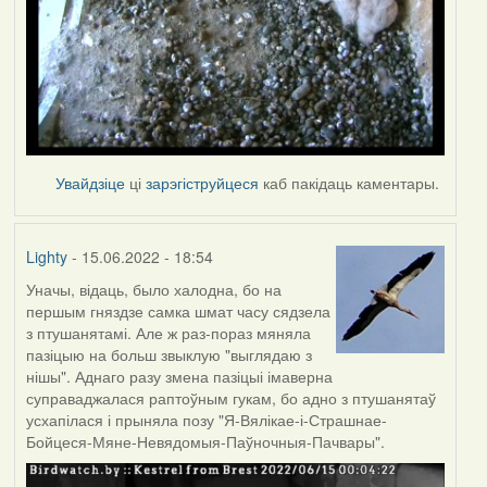
Увайдзіце
ці
зарэгіструйцеся
каб пакідаць каментары.
Lighty
- 15.06.2022 - 18:54
Уначы, відаць, было халодна, бо на
першым гняздзе самка шмат часу сядзела
з птушанятамі. Але ж раз-пораз мяняла
пазіцыю на больш звыклую "выглядаю з
нішы". Аднаго разу змена пазіцыі імаверна
суправаджалася раптоўным гукам, бо адно з птушанятаў
усхапілася і прыняла позу "Я-Вялікае-і-Страшнае-
Бойцеся-Мяне-Невядомыя-Паўночныя-Пачвары".