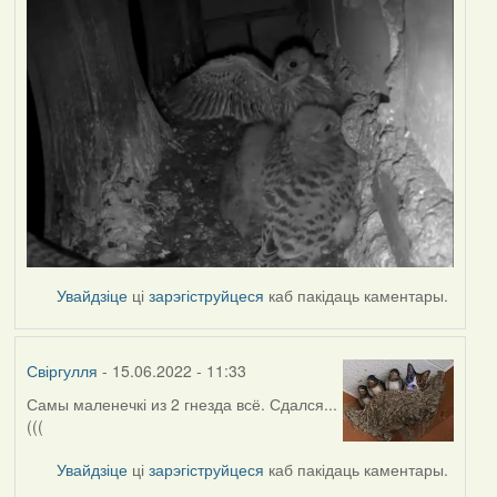
Увайдзіце
ці
зарэгіструйцеся
каб пакідаць каментары.
Свіргулля
- 15.06.2022 - 11:33
Самы маленечкі из 2 гнезда всё. Сдался...
(((
Увайдзіце
ці
зарэгіструйцеся
каб пакідаць каментары.