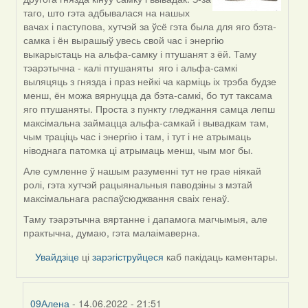
to
таго, што гэта адбывалася на нашых
by
вачах і паступова, хутчэй за ўсё гэта была для яго бэта-
09Алена
самка і ён вырашыў увесь свой час і энергію
выкарыстаць на альфа-самку і птушанят з ёй. Таму
тэарэтычна - калі птушаняты яго і альфа-самкі
выляцяць з гнязда і праз нейкі ча карміць іх трэба будзе
менш, ён можа вярнуцца да бэта-самкі, бо тут таксама
яго птушаняты. Проста з пункту гледжання самца лепш
максімальна займацца альфа-самкай і вывадкам там,
чым траціць час і энергію і там, і тут і не атрымаць
ніводнага патомка ці атрымаць менш, чым мог бы.
Але сумленне ў нашым разуменні тут не грае ніякай
ролі, гэта хутчэй рацыянальныя паводзіны з мэтай
максімальнага распаўсюджвання сваіх генаў.
Таму тэарэтычна вяртанне і дапамога магчымыя, але
практычна, думаю, гэта малаімаверна.
Увайдзіце
ці
зарэгіструйцеся
каб пакідаць каментары.
09Алена
- 14.06.2022 - 21:51