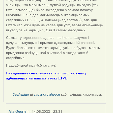
значыць, што магчымасць хуткай рэдукцыі вывадка (так
гэта называецца) была закладзена з самага пачатку
інкубацыі. І яна дае магчымасць выкарміць самых
старэйшых (1, 2, 3 ці 4 залежыць ад абставін), але для
гэтага калі ежы яўна не хапае для ўсіх, варта абмежаваць
ці ўвогуле не кармціь 1, 2 ці 3 самых малодшых.
Самка - у адрозненне ад нас - найлепш разумее і
адчувае сытуацыю і прымае адпаведныя ёй рашэнні.
Будзе больш ежы - зможа карміць усіх, не будзе - малым
прыдзецца загінуць, каб выляцелі з гнязда хаця б
старэйшыя.
Падрабязней пра ўсё гэта тут:
Гнездаванне сокала-пустальгі: што, як і чаму
адбываецца на нашых вачах LIVE
Увайдзіце
ці
зарэгіструйцеся
каб пакідаць каментары.
Alla Geurten
- 14.06.2022 - 23:31