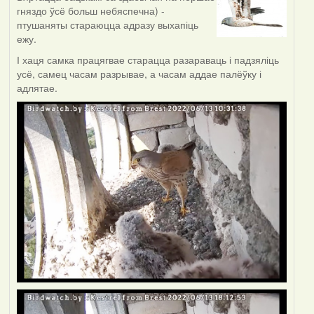
гняздо ўсё больш небяспечна) -
птушаняты стараюцца адразу выхапіць
ежу.
І хаця самка працягвае старацца разараваць і падзяліць
усё, самец часам разрывае, а часам аддае палёўку і
адлятае.