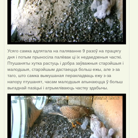
Усяго самка адлятала на паляванне 9 разоў на працягу
дня і потым прыносіла палёвак ці іх недаедзеныя часткі.
Птушаняты хутка растуць і добра заўважныя старэйшыя і
малодшыя, старэйшым дастаецца больш ежы, але з-за
таго, што самка вымушаная перакладваць ежу з-за
напору птушанят, часам малодшыя апынаюцца ў больш
выгаднай пазіцыі і атрымліваюць частку здабычы.