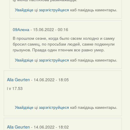
Увайдзіце
ці
зарэгіструйцеся
каб пакідаць каментары.
09Алена
- 15.06.2022 - 00:16
В прошлом сезне, когда было свсем холодно и самку
In
бросил самец, по просьбам людей, самке подкинули
reply
грызунов. Правда один птенчик все равно умер.
to
by
Увайдзіце
ці
зарэгіструйцеся
каб пакідаць каментары.
Alla
Geurten
Alla Geurten
- 14.06.2022 - 18:05
i v 17.53
Увайдзіце
ці
зарэгіструйцеся
каб пакідаць каментары.
Alla Geurten
- 14.06.2022 - 18:02