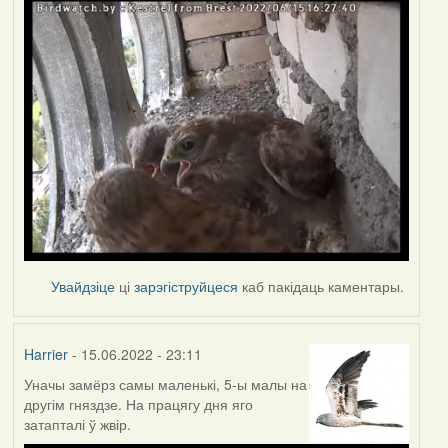
Увайдзіце
ці
зарэгіструйцеся
каб пакідаць каментары.
Harrier
- 15.06.2022 - 23:11
Уначы замёрз самы маленькі, 5-ы малы на
другім гняздзе. На працягу дня яго
затапталі ў жвір.