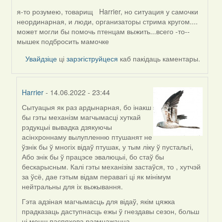
я-то розумею, товарищ Harrier, но ситуация у самочки
In
неординарная, и люди, организаторы стрима кругом....
reply
может могли бы помочь птенцам выжить...всего -то--
to
мышек подбросить мамочке
by
Harrier
Увайдзіце
ці
зарэгіструйцеся
каб пакідаць каментары.
Harrier
- 14.06.2022 - 23:44
Сытуацыя як раз ардынарная, бо інакш
In
бы гэты механізм магчымасці хуткай
reply
рэдукцыі вывадка дзякуючы
to
асінхроннаму вылупленню птушанят не
by
ўзнік бы ў многіх відаў птушак, у тым ліку ў пустальгі,
Alla
Або знік бы ў працэсе эвалюцыі, бо стаў бы
Geurten
бескарысным. Калі гэты механізім застаўся, то , хутчэй
за ўсё, дае гэтым відам перавагі ці як мінімум
нейтральны для іх выжывання.
Гэта адзіная магчымасць для відаў, якім цяжка
прадказаць даступнасць ежы ў гнездавы сезон, больш
ці менш паспяхова размнажацца.