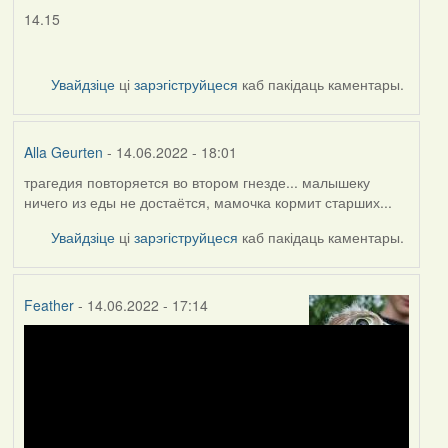
14.15
Увайдзіце
ці
зарэгіструйцеся
каб пакідаць каментары.
Alla Geurten
- 14.06.2022 - 18:01
трагедия повторяется во втором гнезде... малышеку
ничего из еды не достаётся, мамочка кормит старших...
Увайдзіце
ці
зарэгіструйцеся
каб пакідаць каментары.
Feather
- 14.06.2022 - 17:14