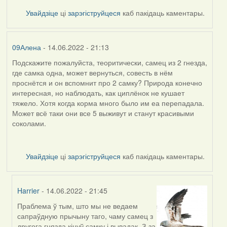
Увайдзіце
ці
зарэгіструйцеся
каб пакідаць каментары.
09Алена
- 14.06.2022 - 21:13
Подскажите пожалуйста, теоритически, самец из 2 гнезда,
где самка одна, может вернуться, совесть в нём
проснётся и он вспомнит про 2 самку? Природа конечно
интересная, но наблюдать, как циплёнок не кушает
тяжело. Хотя когда корма много было им еа перепадала.
Может всё таки они все 5 выживут и станут красивыми
соколами.
Увайдзіце
ці
зарэгіструйцеся
каб пакідаць каментары.
Harrier
- 14.06.2022 - 21:45
Праблема ў тым, што мы не ведаем
In
сапраўдную прычыну таго, чаму самец з
reply
другога гнязда кінуў самку і вывадак. З-за