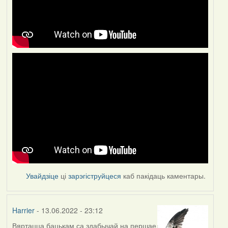
Увайдзіце
ці
зарэгіструйцеся
каб пакідаць каментары.
Harrier
- 13.06.2022 - 23:12
Вяртацца бацькам са здабычай на першае