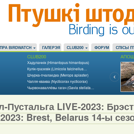
ПРА BIRDWATCH
ГАЛЕРЭЯ
CLUB200
ФОРУМ
СПІСЫ П
CLUB200
АПОШ
Хадулачнік (Himantopus himantopus)
Кулік-гразевік (Limicola falcinellus…
Шчурка-пчалаедка (Merops apiaster)
Чапля-кваква (Nycticorax nycticorax)
Чырвонаваллёвы гагач (Gavia stellata…
-Пустальга LIVE-2023: Брэст,
2023: Brest, Belarus 14-ы сезо