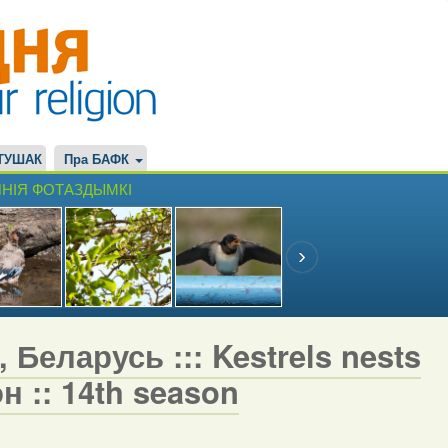
ТУШАК
Пра БАФК
НІЯ ФОТАЗДЫМКІ
 Беларусь ::: Kestrels nests
н :: 14th season