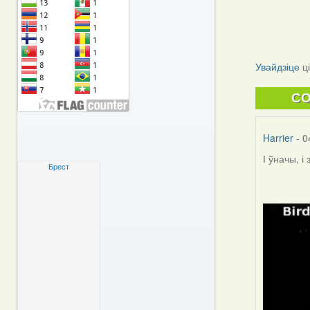
Увайдзіце
ц
C
Harrier
- 0
І ўначы, і
Брест