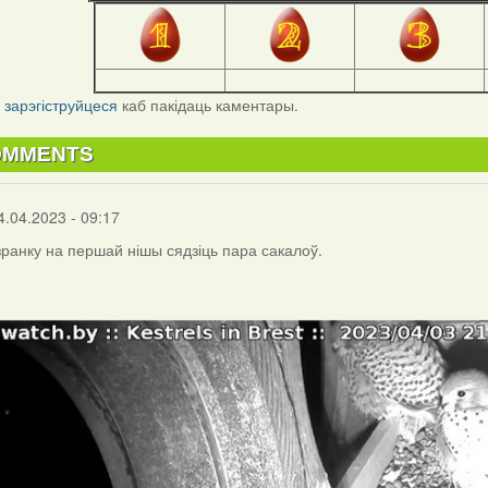
і
зарэгіструйцеся
каб пакідаць каментары.
OMMENTS
4.04.2023 - 09:17
 зранку на першай нішы сядзіць пара сакалоў.