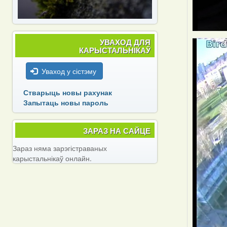
УВАХОД ДЛЯ
КАРЫСТАЛЬНІКАЎ
Уваход у сістэму
Стварыць новы рахунак
Запытаць новы пароль
ЗАРАЗ НА САЙЦЕ
Зараз няма зарэгістраваных
карыстальнікаў онлайн.