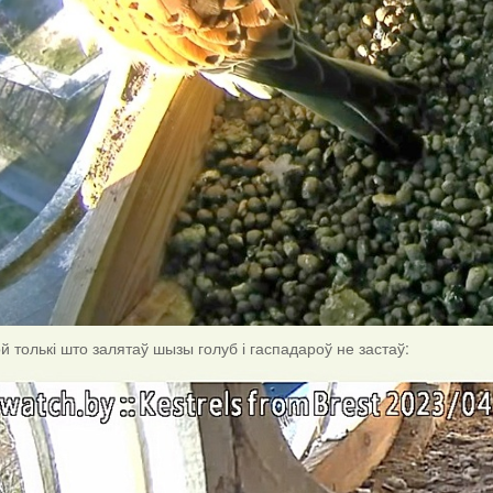
ой толькі што залятаў шызы голуб і гаспадароў не застаў: