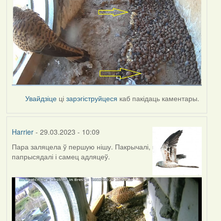
Увайдзіце
ці
зарэгіструйцеся
каб пакідаць каментары.
Harrier
- 29.03.2023 - 10:09
Пара заляцела ў першую нішу. Пакрычалі,
папрысядалі і самец адляцеў.