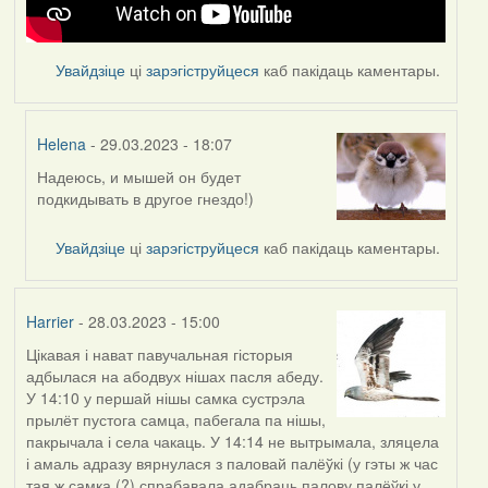
Увайдзіце
ці
зарэгіструйцеся
каб пакідаць каментары.
Helena
- 29.03.2023 - 18:07
Надеюсь, и мышей он будет
In
подкидывать в другое гнездо!)
reply
to
Увайдзіце
ці
зарэгіструйцеся
каб пакідаць каментары.
by
Feather
Harrier
- 28.03.2023 - 15:00
Цікавая і нават павучальная гісторыя
адбылася на абодвух нішах пасля абеду.
У 14:10 у першай нішы самка сустрэла
прылёт пустога самца, пабегала па нішы,
пакрычала і села чакаць. У 14:14 не вытрымала, зляцела
і амаль адразу вярнулася з паловай палёўкі (у гэты ж час
тая ж самка (?) спрабавала адабраць палову палёўкі у