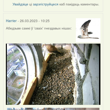
Увайдзіце
ці
зарэгіструйцеся
каб пакідаць каментары.
Harrier
- 26.03.2023 - 10:25
Абедзьве самкі ў 'сваіх' гнездавых нішах: