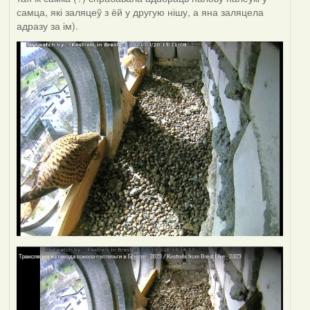
самца, які заляцеў з ёй у другую нішу, а яна заляцела
адразу за ім).