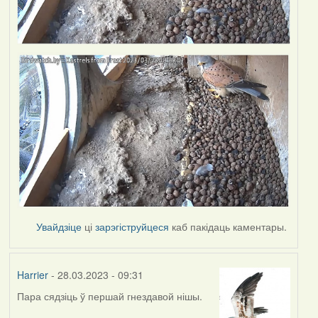
Увайдзіце
ці
зарэгіструйцеся
каб пакідаць каментары.
Harrier
- 28.03.2023 - 09:31
Пара сядзіць ў першай гнездавой нішы.