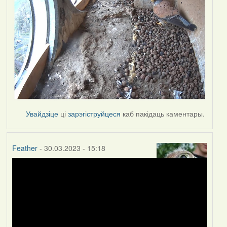
Увайдзіце
ці
зарэгіструйцеся
каб пакідаць каментары.
Feather
- 30.03.2023 - 15:18