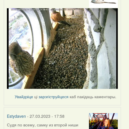
Увайдзіце
ці
зарэгіструйцеся
каб пакідаць каментары.
Estydaven
- 27.03.2023 - 17:58
Судя по всему, самку из второй ниши