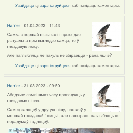
Увайдзіце
ці
зарэгіструйцеся
каб пакідаць каментары.
Harrier
- 01.04.2023 - 11:43
Самка з першай нішы калі і прысядае
рытуальна пры выглядзе самца, то ў
гнездавую ямку.
Але паглыбляць яе пакуль не збіраецца - рана яшчэ?
Увайдзіце
ці
зарэгіструйцеся
каб пакідаць каментары.
Harrier
- 31.03.2023 - 09:50
Абедзьве самкі шмат часу праводзяць у
гнездавых нішах.
Самец заляцеў у другую нішу, пастаяў у
меншай гнездавой ' ямцы', але пашыраць-паглыбляць яе
перадумаў і адляцеў.