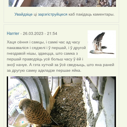
Увайдзіце
ці
зарэгіструйцеся
каб пакідаць каментары.
Harrier
- 26.03.2023 - 21:54
Хаця сёння і самцы, і самкі час ад часу
паказваліся і сядзелі і ў першай, і ў другой
гнездавой нішы, здаецца, што самка з
першай праводзіць усё больш часу ў ёй і
зноў начуе. А гэта хутчэй за ўсё сведчыць, што яна раней
за другую самку адкладзе першае яйка.