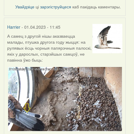
Увайдзіце
ці
зарэгіструйцеся
каб пакідаць каментары.
Harrier
- 01.04.2023 - 11:45
А самец з другой нішы аказваецца
малады, птушка другога году жыцця: на
рулявых ёсць чорныя папярэчныя палоскі,
якіх у дарослых, старэйшых самцоў, не
павінна ўжо быць: