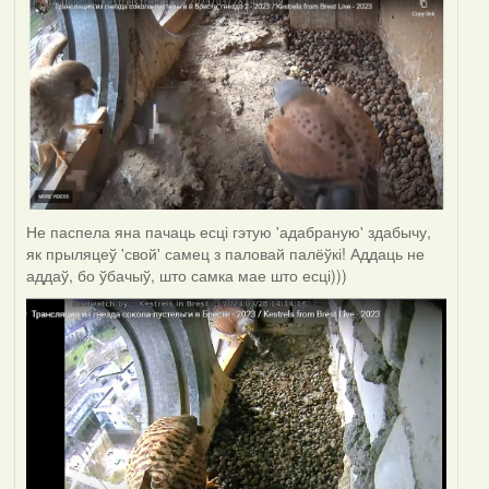
Не паспела яна пачаць есці гэтую 'адабраную' здабычу,
як прыляцеў 'свой' самец з паловай палёўкі! Аддаць не
аддаў, бо ўбачыў, што самка мае што есці)))