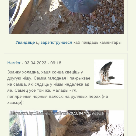
Увайдзіце
ці
зарэгіструйцеся
каб пакідаць каментары.
Harrier
- 03.04.2023 - 09:18
Зранку холадна, хаця сонца свеціць у
другую нішу. Самка галодная і пакрыквае
на самца, які сядзіць у нішы недалёка ад
яе. Самец усё той жа, малады - гл.
папярэчныя чорныя палоскі на рулявых пёрах (на
хвасце):