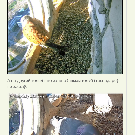
А на другой толькі што залятаў шызы голуб і гаспадароў
не застаў: