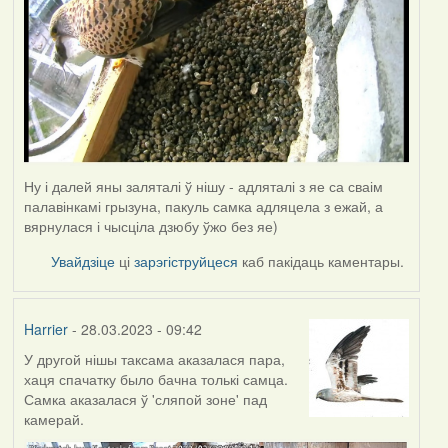
Ну і далей яны заляталі ў нішу - адляталі з яе са сваім
палавінкамі грызуна, пакуль самка адляцела з ежай, а
вярнулася і чысціла дзюбу ўжо без яе)
Увайдзіце
ці
зарэгіструйцеся
каб пакідаць каментары.
Harrier
- 28.03.2023 - 09:42
У другой нішы таксама аказалася пара,
хаця спачатку было бачна толькі самца.
Самка аказалася ў 'сляпой зоне' пад
камерай.