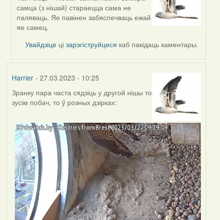
In
самца (з нішай) стараецца сама не
reply
паляваць. Яе павінен забяспечваць ежай
to
яе самец.
by
Estydaven
Увайдзіце
ці
зарэгіструйцеся
каб пакідаць каментары.
Harrier
- 27.03.2023 - 10:25
Зранку пара часта сядзіць у другой нішы то
зусім побач, то ў розных дзірках: