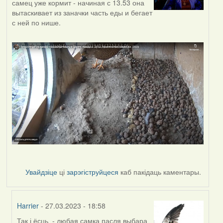
самец уже кормит - начиная с 13.53 она
вытаскивает из заначки часть еды и бегает
с ней по нише.
Увайдзіце
ці
зарэгіструйцеся
каб пакідаць каментары.
Harrier
- 27.03.2023 - 18:58
Так і ёсць - любая самка пасля выбара