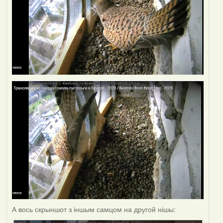
А вось скрыншот з іншым самцом на другой нішы: