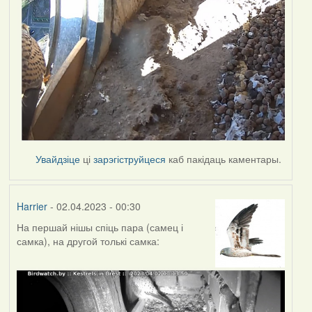
Увайдзіце
ці
зарэгіструйцеся
каб пакідаць каментары.
Harrier
- 02.04.2023 - 00:30
На першай нішы спіць пара (самец і
самка), на другой толькі самка: