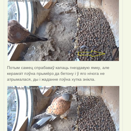
Потым самец спрабаваў капаць гнездавую ямку, але
керамзіт пэўна прымёрз да бетону і ў яго нічога не
атрымалася, ды і жаданне пэўна хутка знікла.