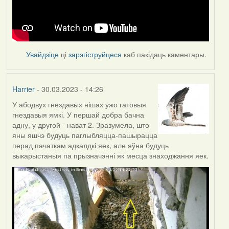
Увайдзіце
ці
зарэгіструйцеся
каб пакідаць каментары.
Harrier
- 30.03.2023 - 14:26
У абодвух гнездавых нішах ужо гатовыя
гнездавыя ямкі. У першай добра бачна
адну, у другой - нават 2. Зразумела, што
яны яшчэ будуць паглыбляцца-пашырацца
перад пачаткам адкалдкі яек, але яўна будуць
выкарыстаныя па прызначэнні як месца знаходжання яек.