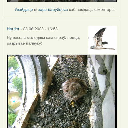
Увайдзіце
ці
зарэгіструйцеся
каб пакідаць каментары.
Harrier
- 28.06.2023 - 16:53
Ну вось, а малодшы сам спраўляецца,
разрывае палёўку: