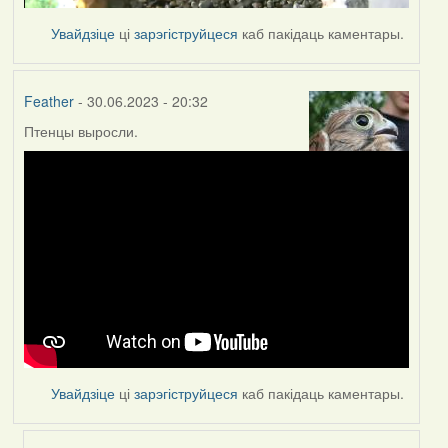
Увайдзіце
ці
зарэгіструйцеся
каб пакідаць каментары.
Feather
- 30.06.2023 - 20:32
Птенцы выросли.
Увайдзіце
ці
зарэгіструйцеся
каб пакідаць каментары.