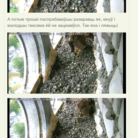
А потым трошкі паспрабаваўшы разаравць яе, кінуў і
малодшы таксама ёй не зацікавіўся. Так яна і ляжыць)