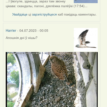
...І ўвогуле, здаецца, зараз там звонку
цікава: скандалы, пагоні, дзялёжка палёўкі (17:54)...
Увайдзіце
ці
зарэгіструйцеся
каб пакідаць каментары.
Harrier
- 04.07.2023 - 00:05
Апошнія дні ў нішы?