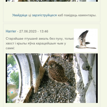
Увайдзіце
ці
зарэгіструйцеся
каб пакідаць каментары.
Harrier
- 27.06.2023 - 13:46
Старэйшае птушанё амаль без пуху, толькі
хвост і крылы яўна карацейшыя чым у
самкі: