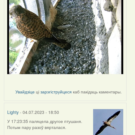
Увайдзіце
ці
зарэгіструйцеся
каб пакідаць каментары.
Lighty
- 04.07.2023 - 18:50
У 17:23:35 паляцела другое птушаня.
Потым пару разоў вярталася.