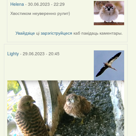
Helena
- 30.06.2023 - 22:29
Хвостиком неуверенно рулит)
In
reply
to
Увайдзіце
ці
зарэгіструйцеся
каб пакідаць каментары.
by
Feather
Lighty
- 29.06.2023 - 20:45