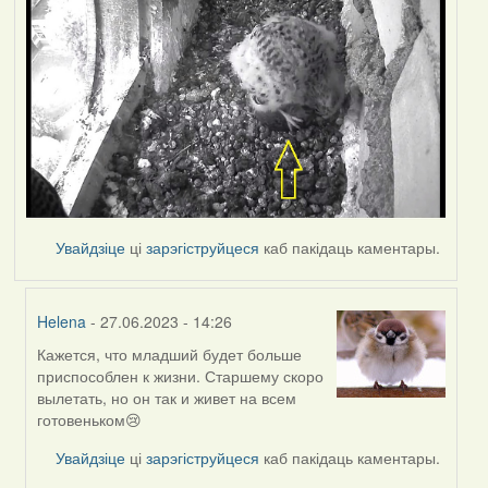
Увайдзіце
ці
зарэгіструйцеся
каб пакідаць каментары.
Helena
- 27.06.2023 - 14:26
Кажется, что младший будет больше
In
приспособлен к жизни. Старшему скоро
reply
вылетать, но он так и живет на всем
to
готовеньком😢
by
Harrier
Увайдзіце
ці
зарэгіструйцеся
каб пакідаць каментары.