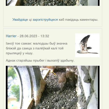
Увайдзіце
ці
зарэгіструйцеся
каб пакідаць каментары.
Harrier
- 28.06.2023 - 13:32
Ізноў тое самае: малодшы быў значна
бліжэй да самца з палёўкай калі той
прыляцеў у нішу.
Аднак старэйшы прыбег і выхапіў здабычу.