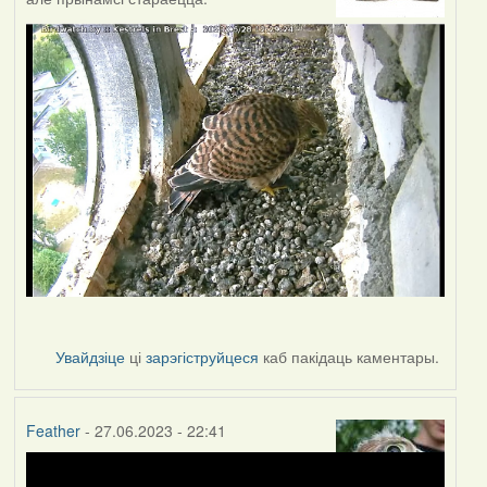
Увайдзіце
ці
зарэгіструйцеся
каб пакідаць каментары.
Feather
- 27.06.2023 - 22:41