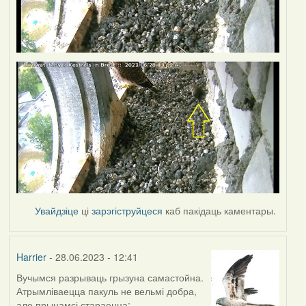
Увайдзіце
ці
зарэгіструйцеся
каб пакідаць каментары.
Harrier
- 28.06.2023 - 12:41
Вучымся разрываць грызуна самастойна.
Атрымліваецца пакуль не вельмі добра,
але прынамсі стараецца: