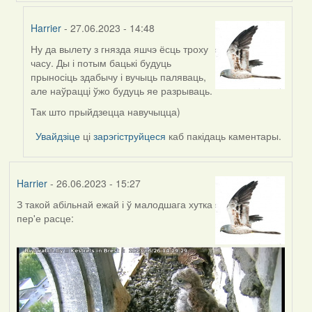
Harrier
- 27.06.2023 - 14:48
Ну да вылету з гнязда яшчэ ёсць троху
In
часу. Ды і потым бацькі будуць
reply
прыносіць здабычу і вучыць паляваць,
to
але наўрацці ўжо будуць яе разрываць.
by
Helena
Так што прыйдзецца навучыцца)
Увайдзіце
ці
зарэгіструйцеся
каб пакідаць каментары.
Harrier
- 26.06.2023 - 15:27
З такой абільнай ежай і ў малодшага хутка
пер'е расце: