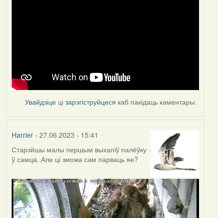
Увайдзіце
ці
зарэгіструйцеся
каб пакідаць каментары.
Harrier
- 27.06.2023 - 15:41
Старэйшы малы першым выхапіў палёўку
ў самца. Але ці зможа сам парваць яе?