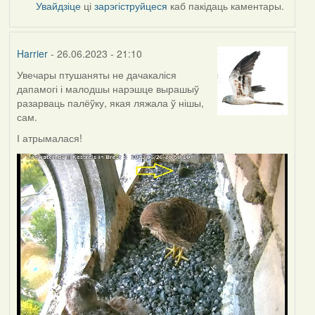
Увайдзіце
ці
зарэгіструйцеся
каб пакідаць каментары.
Harrier
- 26.06.2023 - 21:10
Увечары птушаняты не дачакаліся
дапамогі і малодшы нарэшце вырашыў
разарваць палёўку, якая ляжала ў нішы,
сам.
І атрымалася!