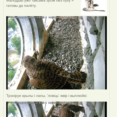
Малодшы ўжо таксама зусім без пуху =
гатовы да палёту.
Трэніруе крылы і лапы, 'ловіць' жвір і выплюйкі: