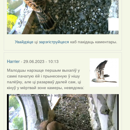
Увайдзіце
ці
зарэгіструйцеся
каб пакідаць каментары.
Harrier
- 29.06.2023 - 10:13
Малодшы нарэшце першым выхапіў у
самкі пачатую ёй і прынесеную ў нішу
палёўку, але ці разарваў далей сам, ці
кінуў у мёртвай зоне камеры, невядома: