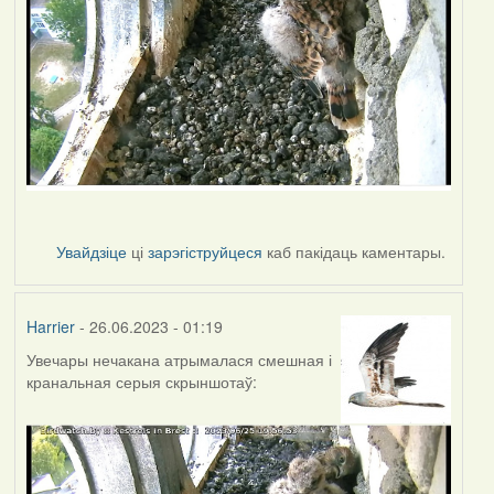
Увайдзіце
ці
зарэгіструйцеся
каб пакідаць каментары.
Harrier
- 26.06.2023 - 01:19
Увечары нечакана атрымалася смешная і
кранальная серыя скрыншотаў: