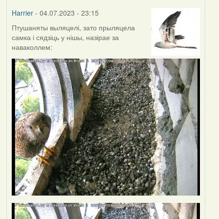
Harrier
- 04.07.2023 - 23:15
Птушаняты выляцелі, зато прыляцела
самка і сядзіць у нішы, назірае за
наваколлем: