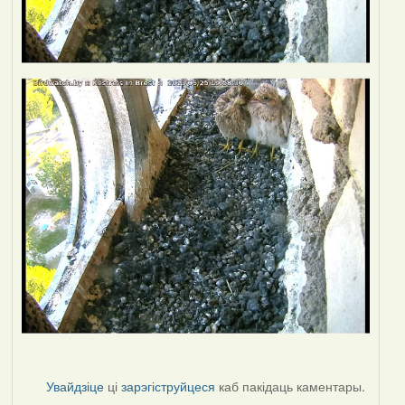
Увайдзіце
ці
зарэгіструйцеся
каб пакідаць каментары.