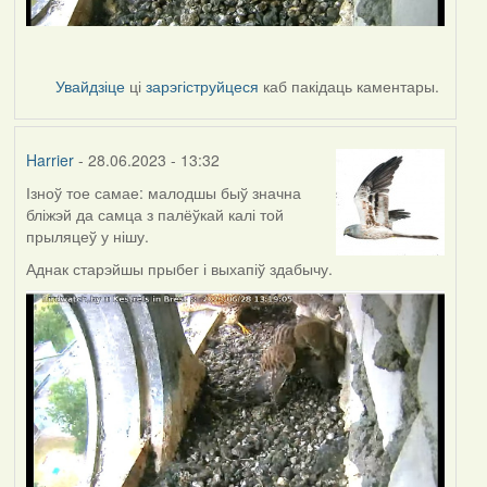
Увайдзіце
ці
зарэгіструйцеся
каб пакідаць каментары.
Harrier
- 28.06.2023 - 13:32
Ізноў тое самае: малодшы быў значна
бліжэй да самца з палёўкай калі той
прыляцеў у нішу.
Аднак старэйшы прыбег і выхапіў здабычу.