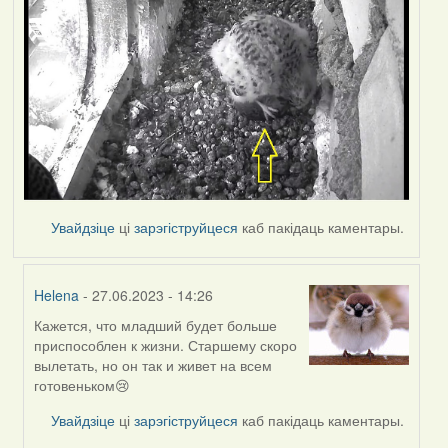
Увайдзіце
ці
зарэгіструйцеся
каб пакідаць каментары.
Helena
- 27.06.2023 - 14:26
Кажется, что младший будет больше
In
приспособлен к жизни. Старшему скоро
reply
вылетать, но он так и живет на всем
to
готовеньком😢
by
Harrier
Увайдзіце
ці
зарэгіструйцеся
каб пакідаць каментары.