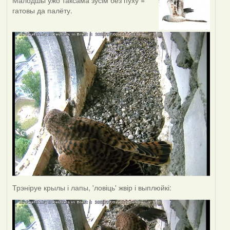
Малодшы ўжо таксама зусім без пуху =
гатовы да палёту.
Трэніруе крылы і лапы, 'ловіць' жвір і выплюйкі: