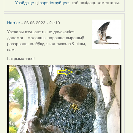
Увайдзіце
ці
зарэгіструйцеся
каб пакідаць каментары.
Harrier
- 26.06.2023 - 21:10
Увечары птушаняты не дачакаліся
дапамогі і малодшы нарэшце вырашыў
разарваць палёўку, якая ляжала ў нішы,
сам.
І атрымалася!