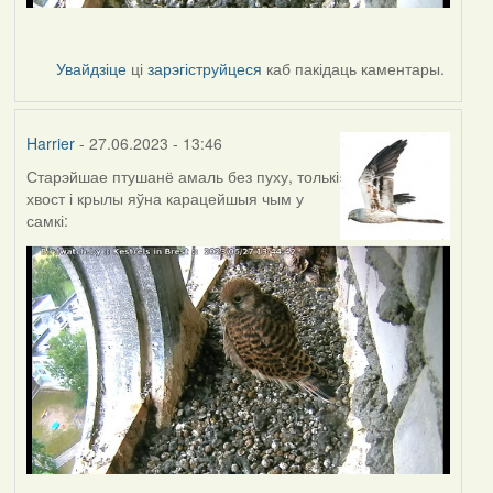
Увайдзіце
ці
зарэгіструйцеся
каб пакідаць каментары.
Harrier
- 27.06.2023 - 13:46
Старэйшае птушанё амаль без пуху, толькі
хвост і крылы яўна карацейшыя чым у
самкі: