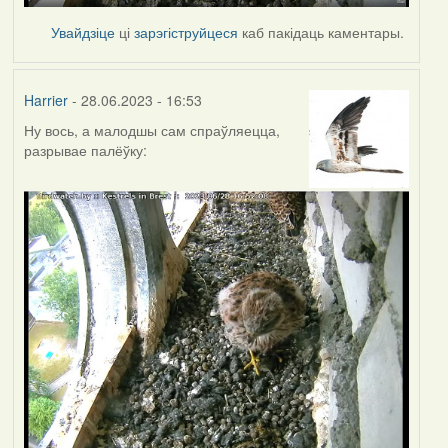
Увайдзіце
ці
зарэгіструйцеся
каб пакідаць каментары.
Harrier
- 28.06.2023 - 16:53
Ну вось, а малодшы сам спраўляецца,
разрывае палёўку: