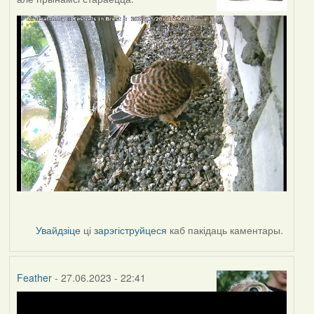
Увайдзіце
ці
зарэгіструйцеся
каб пакідаць каментары.
Feather
- 27.06.2023 - 22:41