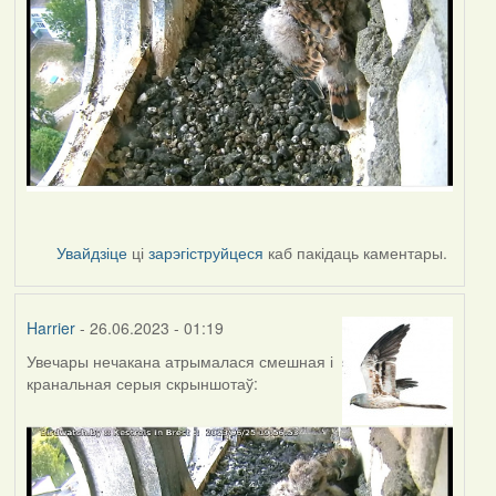
Увайдзіце
ці
зарэгіструйцеся
каб пакідаць каментары.
Harrier
- 26.06.2023 - 01:19
Увечары нечакана атрымалася смешная і
кранальная серыя скрыншотаў: