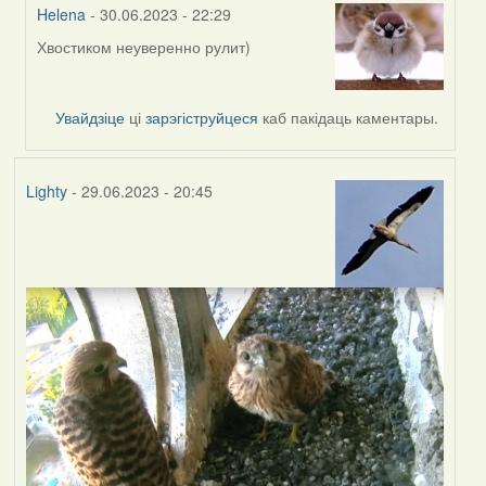
Helena
- 30.06.2023 - 22:29
Хвостиком неуверенно рулит)
In
reply
to
Увайдзіце
ці
зарэгіструйцеся
каб пакідаць каментары.
by
Feather
Lighty
- 29.06.2023 - 20:45