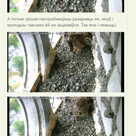
А потым трошкі паспрабаваўшы разаравць яе, кінуў і
малодшы таксама ёй не зацікавіўся. Так яна і ляжыць)