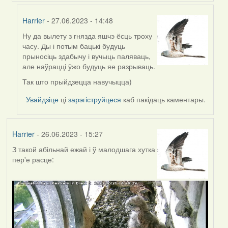
Harrier
- 27.06.2023 - 14:48
Ну да вылету з гнязда яшчэ ёсць троху
In
часу. Ды і потым бацькі будуць
reply
прыносіць здабычу і вучыць паляваць,
to
але наўрацці ўжо будуць яе разрываць.
by
Helena
Так што прыйдзецца навучыцца)
Увайдзіце
ці
зарэгіструйцеся
каб пакідаць каментары.
Harrier
- 26.06.2023 - 15:27
З такой абільнай ежай і ў малодшага хутка
пер'е расце: