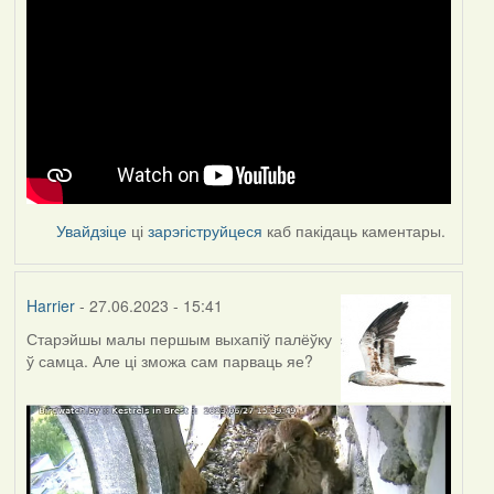
Увайдзіце
ці
зарэгіструйцеся
каб пакідаць каментары.
Harrier
- 27.06.2023 - 15:41
Старэйшы малы першым выхапіў палёўку
ў самца. Але ці зможа сам парваць яе?