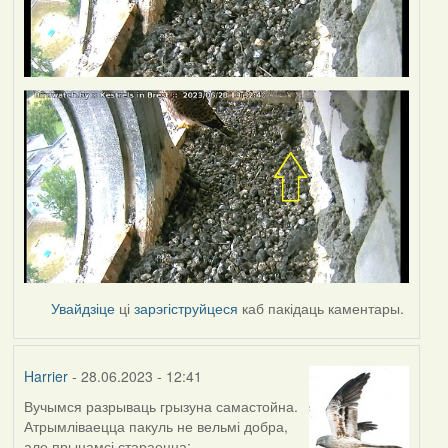
Увайдзіце
ці
зарэгіструйцеся
каб пакідаць каментары.
Harrier
- 28.06.2023 - 12:41
Вучымся разрываць грызуна самастойна.
Атрымліваецца пакуль не вельмі добра,
але прынамсі стараецца: