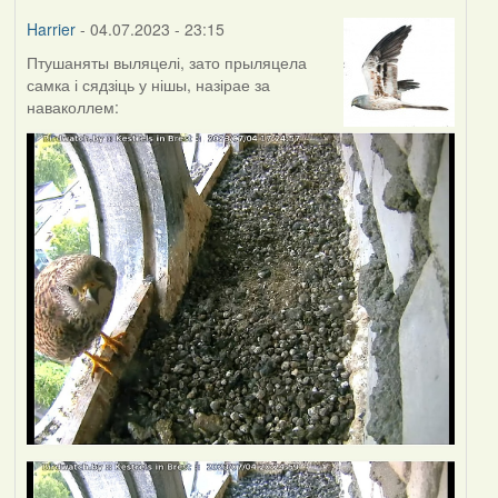
Harrier
- 04.07.2023 - 23:15
Птушаняты выляцелі, зато прыляцела
самка і сядзіць у нішы, назірае за
наваколлем: