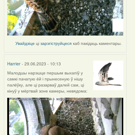
Увайдзіце
ці
зарэгіструйцеся
каб пакідаць каментары.
Harrier
- 29.06.2023 - 10:13
Малодшы нарэшце першым выхапіў у
самкі пачатую ёй і прынесеную ў нішу
палёўку, але ці разарваў далей сам, ці
кінуў у мёртвай зоне камеры, невядома: