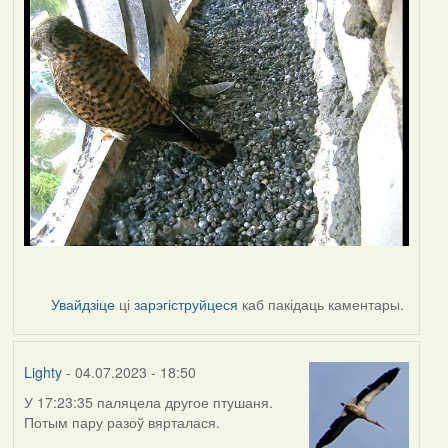
Увайдзіце
ці
зарэгіструйцеся
каб пакідаць каментары.
Lighty
- 04.07.2023 - 18:50
У 17:23:35 паляцела другое птушаня.
Потым пару разоў вярталася.