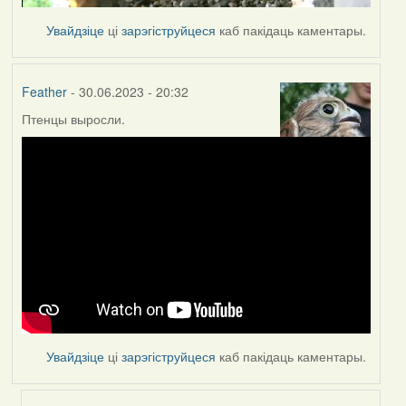
Увайдзіце
ці
зарэгіструйцеся
каб пакідаць каментары.
Feather
- 30.06.2023 - 20:32
Птенцы выросли.
Увайдзіце
ці
зарэгіструйцеся
каб пакідаць каментары.