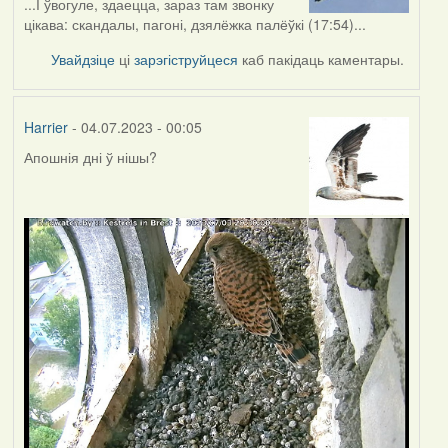
...І ўвогуле, здаецца, зараз там звонку
цікава: скандалы, пагоні, дзялёжка палёўкі (17:54)...
Увайдзіце
ці
зарэгіструйцеся
каб пакідаць каментары.
Harrier
- 04.07.2023 - 00:05
Апошнія дні ў нішы?