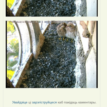
Увайдзіце
ці
зарэгіструйцеся
каб пакідаць каментары.