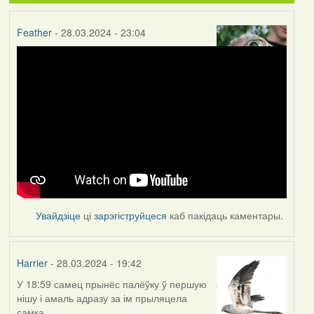
Feather
- 28.03.2024 - 23:04
Увайдзіце
ці
зарэгіструйцеся
каб пакідаць каментары.
Harrier
- 28.03.2024 - 19:42
У 18:59 самец прынёс палёўку ў першую
нішу і амаль адразу за ім прыляцела
самка.