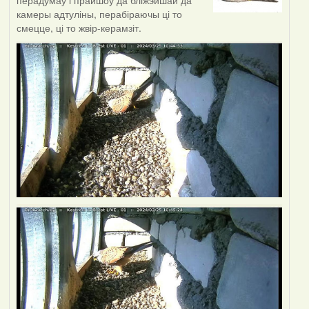
перадумаў і прайшоў да бліжэйшай да
камеры адтуліны, перабіраючы ці то
смецце, ці то жвір-керамзіт.