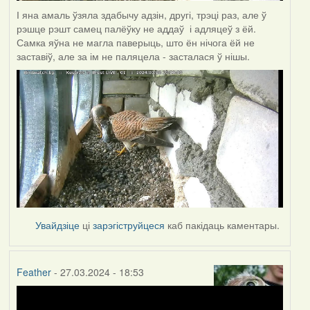
І яна амаль ўзяла здабычу адзін, другі, трэці раз, але ў
рэшце рэшт самец палёўку не аддаў і адляцеў з ёй.
Самка яўна не магла паверыць, што ён нічога ёй не
заставіў, але за ім не паляцела - засталася ў нішы.
Увайдзіце
ці
зарэгіструйцеся
каб пакідаць каментары.
Feather
- 27.03.2024 - 18:53