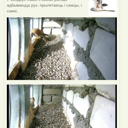
адбываецца рух, прылятаюць і самцы, і
самкі.