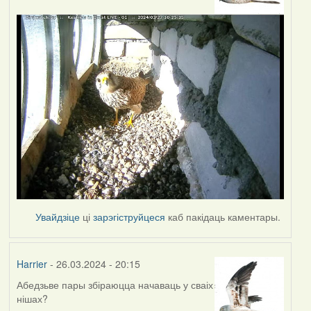
Увайдзіце
ці
зарэгіструйцеся
каб пакідаць каментары.
Harrier
- 26.03.2024 - 20:15
Абедзьве пары збіраюцца начаваць у сваіх
нішах?