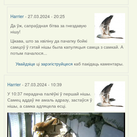
Harrier
- 27.03.2024 - 20:25
Да ўж, сапраўдная бітва за гнездавую
In
нішу!
reply
to
Цікава, што за хвіліну да пачатку бойкі
by
самцоў ў гэтай нішы была капуляцыя самца з самкай. А
Feather
потым пачалося...
Увайдзіце
ці
зарэгіструйцеся
каб пакідаць каментары.
Harrier
- 27.03.2024 - 10:39
У 10:37 перадача палёўкі ў першай нішы.
Самец аддаў яе амаль адразу, застаўся ў
нішы, а самка адляцела есці.