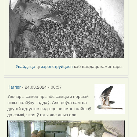
Увайдзіце
ці
зарэгіструйцеся
каб пакідаць каментары.
Harrier
- 24.03.2024 - 00:57
Увечары самец прынёс самцы з першай
нішы палёўку і аддаў. Але доўга сам на
другой адтуліне сядзець не змог і пайшоў
да самкі, якая ў гэты час яшчэ ела: