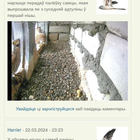
нарэшце перадаў палёўку самцы, якая
выпрошвала яе з суседняй адтуліны ў
першай нішы.
Увайдзіце
ці
зарэгіструйцеся
каб пакідаць каментары.
Harrier
- 22.03.2024 - 23:23
У абодвух нішах з самай раніцы