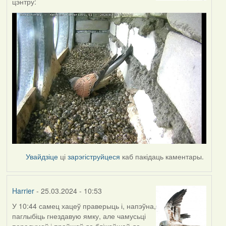
цэнтру:
Увайдзіце
ці
зарэгіструйцеся
каб пакідаць каментары.
Harrier
- 25.03.2024 - 10:53
У 10:44 самец хацеў праверыць і, напэўна,
паглыбіць гнездавую ямку, але чамусьці