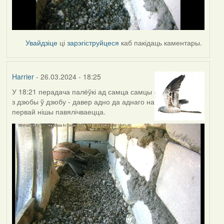
Увайдзіце
ці
зарэгіструйцеся
каб пакідаць каментары.
Harrier
- 26.03.2024 - 18:25
У 18:21 перадача палёўкі ад самца самцы
з дзюбы ў дзюбу - давер адно да аднаго на
первай нішы павялічваецца.