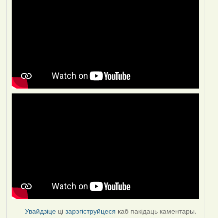
Увайдзіце
ці
зарэгіструйцеся
каб пакідаць каментары.