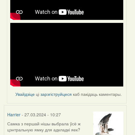
Увайдзіце
ці
зарэгіструйцеся
каб пакідаць каментары.
Harrier
- 27.03.2024 - 10:27
Самка з першай нішы выбрала ўсё ж
цэнтральную ямку для адкладкі яек?