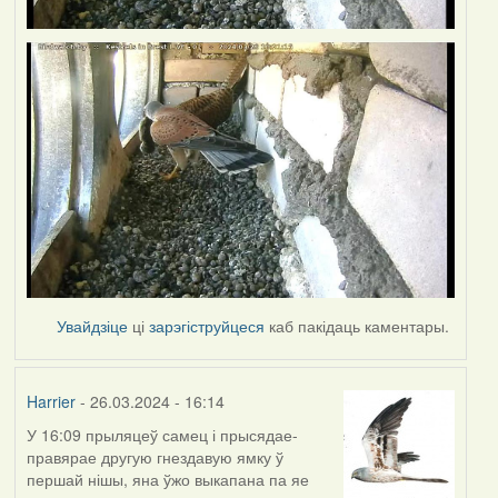
Увайдзіце
ці
зарэгіструйцеся
каб пакідаць каментары.
Harrier
- 26.03.2024 - 16:14
У 16:09 прыляцеў самец і прысядае-
правярае другую гнездавую ямку ў
першай нішы, яна ўжо выкапана па яе