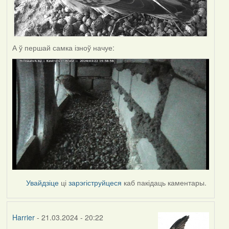
А ў першай самка ізноў начуе:
Увайдзіце
ці
зарэгіструйцеся
каб пакідаць каментары.
Harrier
- 21.03.2024 - 20:22