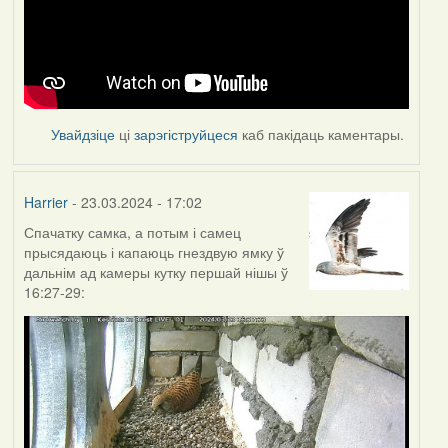
Увайдзіце
ці
зарэгіструйцеся
каб пакідаць каментары.
Harrier
- 23.03.2024 - 17:02
Спачатку самка, а потым і самец
прысядаюць і капаюць гнездвую ямку ў
дальнім ад камеры кутку першай нішы ў
16:27-29: