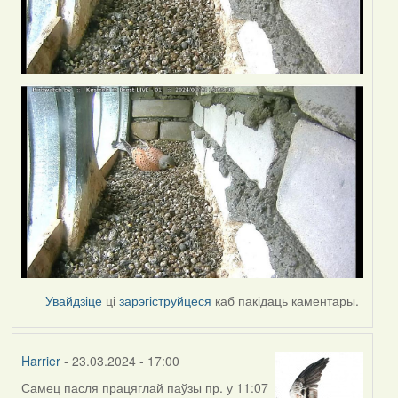
Увайдзіце
ці
зарэгіструйцеся
каб пакідаць каментары.
Harrier
- 23.03.2024 - 17:00
Самец пасля працяглай паўзы пр. у 11:07