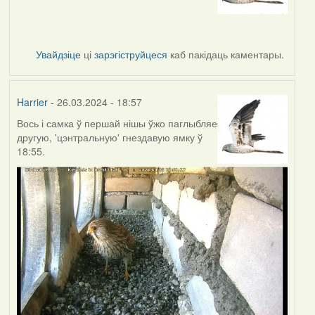
Увайдзіце
ці
зарэгіструйцеся
каб пакідаць каментары.
Harrier
- 26.03.2024 - 18:57
Вось і самка ў першай нішы ўжо паглыбляе
другую, 'цэнтральную' гнездавую ямку ў
18:55.