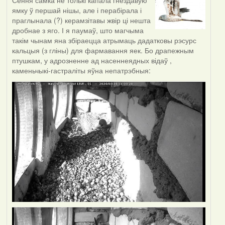
Сёння самка не толькі капала гнездавую
ямку ў першай нішы, але і перабірала і
праглынала (?) керамзітавы жвір ці нешта
дробнае з яго. І я паумаў, што магчыма
такім чынам яна збіраецца атрымаць дадатковы рэсурс
кальцыя (з гліны) для фармавання яек. Бо драпежным
птушкам, у адрозненне ад насеннеядных відаў ,
каменьчыкі-гастраліты яўна непатрэбныя: