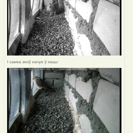
І самка зноў начуе ў нішы: