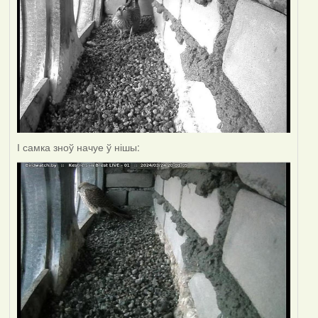
І самка зноў начуе ў нішы: