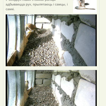
адбываецца рух, прылятаюць і самцы, і
самкі.