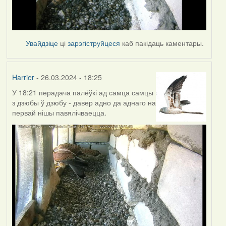
Увайдзіце
ці
зарэгіструйцеся
каб пакідаць каментары.
Harrier
- 26.03.2024 - 18:25
У 18:21 перадача палёўкі ад самца самцы
з дзюбы ў дзюбу - давер адно да аднаго на
первай нішы павялічваецца.