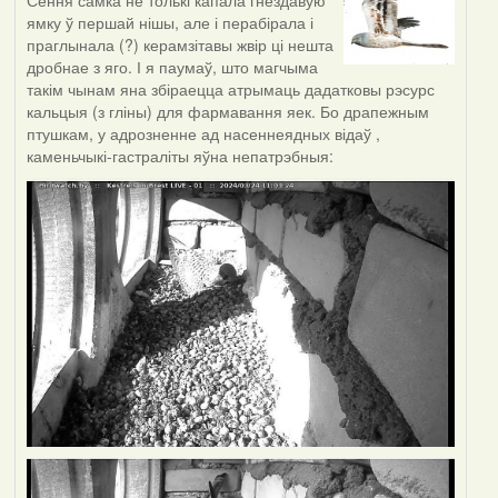
Сёння самка не толькі капала гнездавую
ямку ў першай нішы, але і перабірала і
праглынала (?) керамзітавы жвір ці нешта
дробнае з яго. І я паумаў, што магчыма
такім чынам яна збіраецца атрымаць дадатковы рэсурс
кальцыя (з гліны) для фармавання яек. Бо драпежным
птушкам, у адрозненне ад насеннеядных відаў ,
каменьчыкі-гастраліты яўна непатрэбныя: