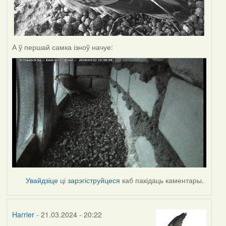
А ў першай самка ізноў начуе:
Увайдзіце
ці
зарэгіструйцеся
каб пакідаць каментары.
Harrier
- 21.03.2024 - 20:22