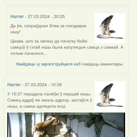
Harrier
- 27.03.2024 - 20:25
Да ўж, сапраўдная бітва за гнездавую
In
нішу!
reply
to
Цікава, што за хвіліну да пачатку бойкі
by
самцоў ў гэтай нішы была капуляцыя самца з самкай. А
Feather
потым пачалося...
Увайдзіце
ці
зарэгіструйцеся
каб пакідаць каментары.
Harrier
- 27.03.2024 - 10:39
У 10:37 перадача палёўкі ў першай нішы.
Самец аддаў яе амаль адразу, застаўся ў
нішы, а самка адляцела есці.