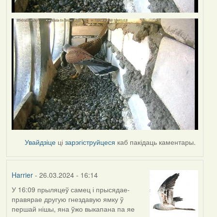
Увайдзіце
ці
зарэгіструйцеся
каб пакідаць каментары.
Harrier
- 26.03.2024 - 16:14
У 16:09 прыляцеў самец і прысядае-
правярае другую гнездавую ямку ў
першай нішы, яна ўжо выкапана па яе