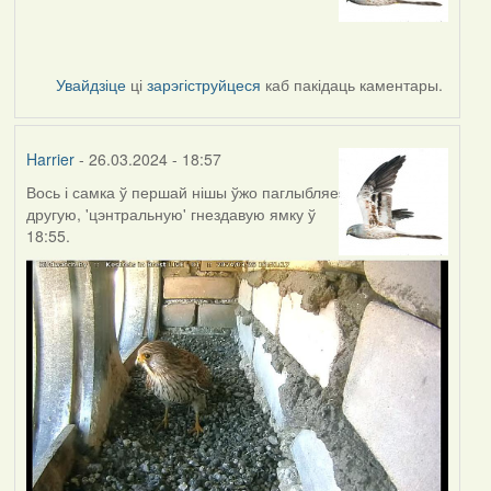
Увайдзіце
ці
зарэгіструйцеся
каб пакідаць каментары.
Harrier
- 26.03.2024 - 18:57
Вось і самка ў першай нішы ўжо паглыбляе
другую, 'цэнтральную' гнездавую ямку ў
18:55.