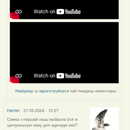
Увайдзіце
ці
зарэгіструйцеся
каб пакідаць каментары.
Harrier
- 27.03.2024 - 10:27
Самка з першай нішы выбрала ўсё ж
цэнтральную ямку для адкладкі яек?