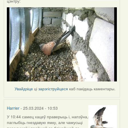
цэнтру:
Увайдзіце
ці
зарэгіструйцеся
каб пакідаць каментары.
Harrier
- 25.03.2024 - 10:53
У 10:44 самец хацеў праверыць і, напэўна,
паглыбіць гнездавую ямку, але чамусьці