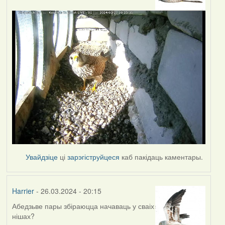
Увайдзіце
ці
зарэгіструйцеся
каб пакідаць каментары.
Harrier
- 26.03.2024 - 20:15
Абедзьве пары збіраюцца начаваць у сваіх
нішах?