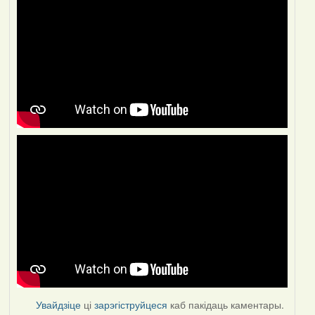
Увайдзіце
ці
зарэгіструйцеся
каб пакідаць каментары.