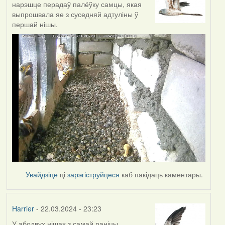
нарэшце перадаў палёўку самцы, якая
выпрошвала яе з суседняй адтуліны ў
першай нішы.
Увайдзіце
ці
зарэгіструйцеся
каб пакідаць каментары.
Harrier
- 22.03.2024 - 23:23
У абодвух нішах з самай раніцы