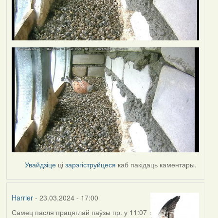
Увайдзіце
ці
зарэгіструйцеся
каб пакідаць каментары.
Harrier
- 23.03.2024 - 17:00
Самец пасля працяглай паўзы пр. у 11:07