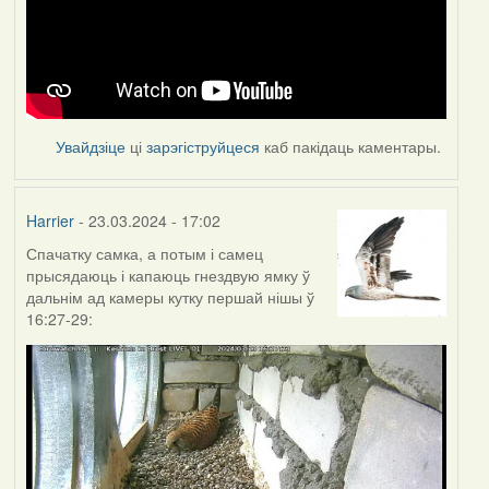
Увайдзіце
ці
зарэгіструйцеся
каб пакідаць каментары.
Harrier
- 23.03.2024 - 17:02
Спачатку самка, а потым і самец
прысядаюць і капаюць гнездвую ямку ў
дальнім ад камеры кутку першай нішы ў
16:27-29: