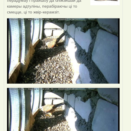
перадумаў і прайшоў да бліжэйшай да
камеры адтуліны, перабіраючы ці то
смецце, ці то жвір-керамзіт.