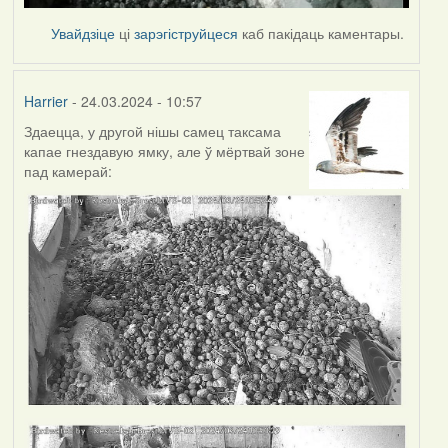
Увайдзіце
ці
зарэгіструйцеся
каб пакідаць каментары.
Harrier
- 24.03.2024 - 10:57
Здаецца, у другой нішы самец таксама
капае гнездавую ямку, але ў мёртвай зоне
пад камерай: