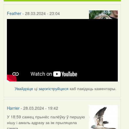
Feather
- 28.03.2024 - 23:04
Увайдзіце
ці
зарэгіструйцеся
каб пакідаць каментары.
Harrier
- 28.03.2024 - 19:42
У 18:59 самец прынёс палёўку ў першую
нішу і амаль адразу за ім прыляцела
самка.