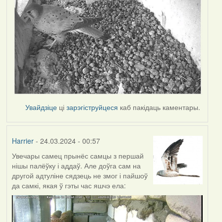
Увайдзіце
ці
зарэгіструйцеся
каб пакідаць каментары.
Harrier
- 24.03.2024 - 00:57
Увечары самец прынёс самцы з першай
нішы палёўку і аддаў. Але доўга сам на
другой адтуліне сядзець не змог і пайшоў
да самкі, якая ў гэты час яшчэ ела: