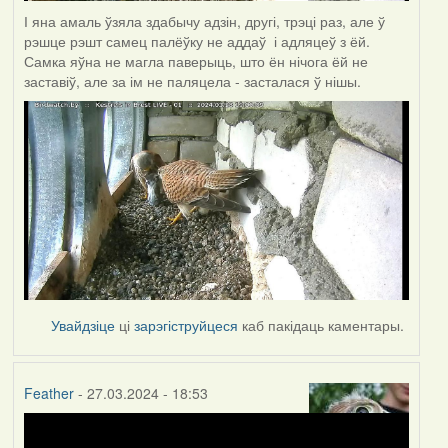
І яна амаль ўзяла здабычу адзін, другі, трэці раз, але ў
рэшце рэшт самец палёўку не аддаў і адляцеў з ёй.
Самка яўна не магла паверыць, што ён нічога ёй не
заставіў, але за ім не паляцела - засталася ў нішы.
Увайдзіце
ці
зарэгіструйцеся
каб пакідаць каментары.
Feather
- 27.03.2024 - 18:53