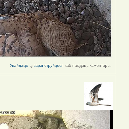
Увайдзіце
ці
зарэгіструйцеся
каб пакідаць каментары.