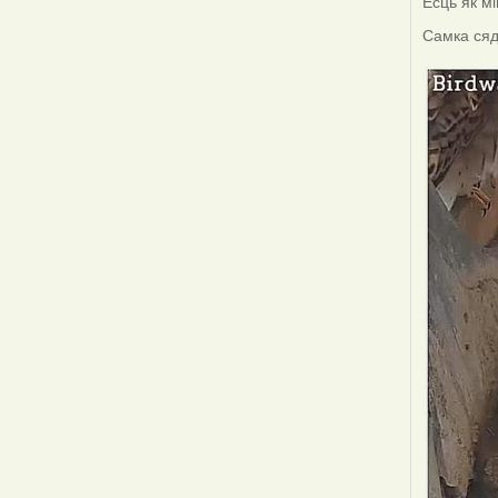
Ёсць як мі
Самка сядз