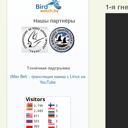
1-я гн
Нашы партнёры
Тэхнічная падтрымка
(Max Bel) - тpансляция камер с Linux на
YouTube