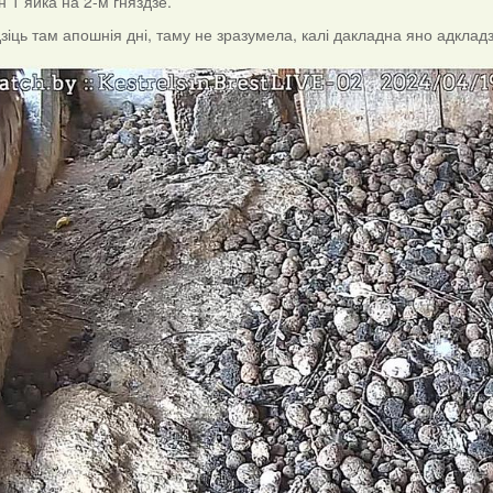
н 1 яйка на 2-м гняздзе.
іць там апошнія дні, таму не зразумела, калі дакладна яно адкладзен