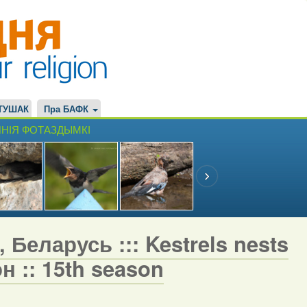
ТУШАК
Пра БАФК
НІЯ ФОТАЗДЫМКІ
 Беларусь ::: Kestrels nests
н :: 15th season