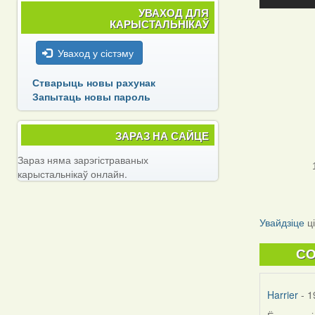
УВАХОД ДЛЯ
КАРЫСТАЛЬНІКАЎ
Уваход у сістэму
Стварыць новы рахунак
Запытаць новы пароль
ЗАРАЗ НА САЙЦЕ
Зараз няма зарэгістраваных
карыстальнікаў онлайн.
Увайдзіце
ц
C
Harrier
- 1