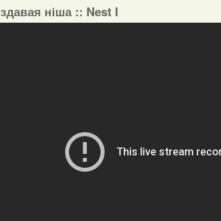
ездавая ніша :: Nest I