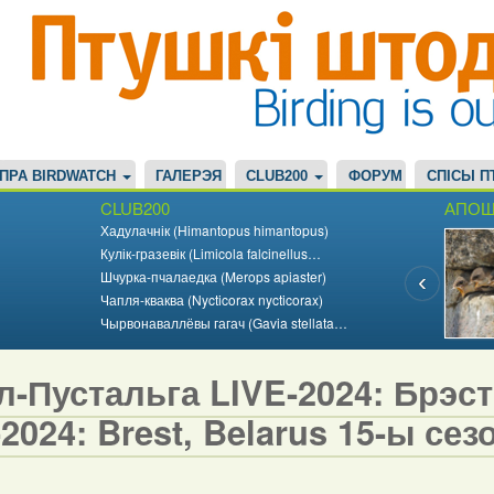
ПРА BIRDWATCH
ГАЛЕРЭЯ
CLUB200
ФОРУМ
СПІСЫ П
CLUB200
АПОШ
Хадулачнік (Himantopus himantopus)
Кулік-гразевік (Limicola falcinellus…
Шчурка-пчалаедка (Merops apiaster)
Чапля-кваква (Nycticorax nycticorax)
Чырвонаваллёвы гагач (Gavia stellata…
-Пустальга LIVE-2024: Брэст,
2024: Brest, Belarus 15-ы сезо