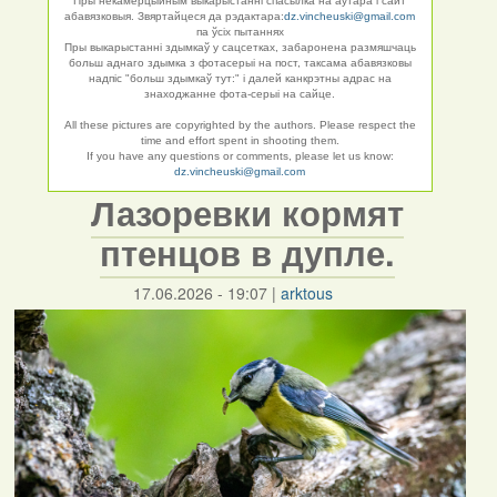
Пры некамерцыйным выкарыстанні спасылка на аўтара і сайт
абавязковыя. Звяртайцеся да рэдактара:
dz.vincheuski@gmail.com
па ўсіх пытаннях
Пры выкарыстанні здымкаў у сацсетках, забаронена размяшчаць
больш аднаго здымка з фотасерыі на пост, таксама абавязковы
надпіс "больш здымкаў тут:" і далей канкрэтны адрас на
знаходжанне фота-серыі на сайце.
All these pictures are copyrighted by the authors. Please respect the
time and effort spent in shooting them.
If you have any questions or comments, please let us know:
dz.vincheuski@gmail.com
Лазоревки кормят
птенцов в дупле.
17.06.2026 - 19:07
|
arktous