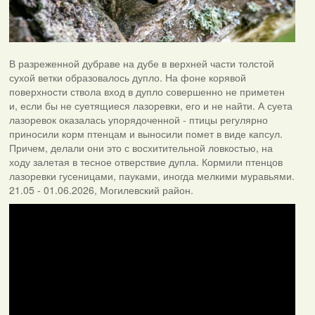
В разреженной дубраве на дубе в верхней части толстой
сухой ветки образовалось дупло. На фоне корявой
поверхности ствола вход в дупло совершенно не приметен
и, если бы не суетящиеся лазоревки, его и не найти. А суета
лазоревок оказалась упорядоченной - птицы регулярно
приносили корм птенцам и выносили помет в виде капсул.
Причем, делали они это с восхитительной ловкостью, на
ходу залетая в тесное отверствие дупла. Кормили птенцов
лазоревки гусеницами, пауками, иногда мелкими муравьями.
21.05 - 01.06.2026, Могилевский район.