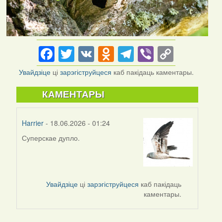
Facebook
Twitter
VK
Odnoklassniki
Telegram
Viber
Copy
Link
Увайдзіце
ці
зарэгіструйцеся
каб пакідаць каментары.
КАМЕНТАРЫ
Harrier
- 18.06.2026 - 01:24
Суперскае дупло.
Увайдзіце
ці
зарэгіструйцеся
каб пакідаць
каментары.