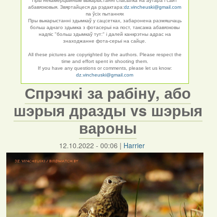
Пры некамерцыйным выкарыстанні спасылка на аўтара і сайт
абавязковыя. Звяртайцеся да рэдактара:
dz.vincheuski@gmail.com
па ўсіх пытаннях
Пры выкарыстанні здымкаў у сацсетках, забаронена размяшчаць
больш аднаго здымка з фотасерыі на пост, таксама абавязковы
надпіс "больш здымкаў тут:" і далей канкрэтны адрас на
знаходжанне фота-серыі на сайце.
All these pictures are copyrighted by the authors. Please respect the
time and effort spent in shooting them.
If you have any questions or comments, please let us know:
dz.vincheuski@gmail.com
Спрэчкі за рабіну, або
шэрыя дразды vs шэрыя
вароны
12.10.2022 - 00:06
|
Harrier