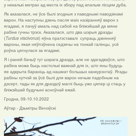
у некалькі метрах ад места іх збору пад апалым лісцем дуба.
Як аказалася, не ўсе былі згодныя з паводнымі паводзінамі
варон. На наступны дзень пасля маіх назіранняў варон з
ягадамі, я пачуў амаль над сабой на бліжэйшай да мяне
рабіне гучны трэск. Аказалася, што два шэрыя дразды
(
Turdus viscivorus
) яўна пратэставалі супраць дзеянняў
вароны, якая няўпэўнена седзячы на тонкай галінцы, усё
роўна цягнулася за ягадамі.
Я і раней бачыў тут шэрага дразда, але не здагадваўся, што
рабіна можа быць настолькі важнай для іх, што яны будуць
яе адкрыта бараніць ад нашмат большых канкурэнтаў. Ягады
рабіны хутчэй за ўсё былі для варон нечым падобным на
дэсерт, тады як для драздоў маглі быць ужо цяпер ці стаць у
бліжэйшай будучыні асноўнай ежай.
Гродна, 09-10.10.2022
Аўтар - Дзьмітры Вінчэўскі