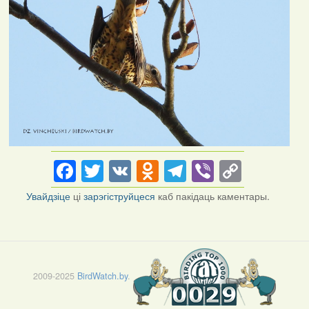
Facebook
Twitter
VK
Odnoklassniki
Telegram
Viber
Copy
Link
Увайдзіце
ці
зарэгіструйцеся
каб пакідаць каментары.
2009-2025
BirdWatch.by
.