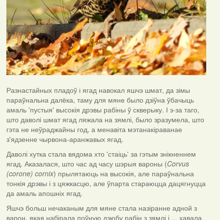
Разнастайных пладоў і ягад навокал яшчэ шмат, да зімы
параўнальна далёка, таму для мяне было дзіўна ўбачыць
амаль 'пустыя' высокія дрэвы рабіны ў скверыку. І з-за таго,
што даволі шмат ягад ляжала на зямлі, было зразумела, што
гэта не неўраджайны год, а менавіта мэтанакіраванае
з'ядзенне чырвона-аранжавых ягад.
Даволі хутка стала вядома хто 'стаіць' за гэтым знікненнем
ягад. Аказалася, што час ад часу шэрыя вароны (
Corvus
(corone) cornix
) прылятаюць на высокія, але параўнальна
тонкія дрэвы і з цяжкасцю, але ўпарта стараюцца дацягнуцца
да амаль апошніх ягад.
Яшчэ больш нечаканым для мяне стала назіранне адной з
варон, якая набірала поўную дзюбу рабін з зямлі і ... хавала