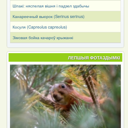
Шпакі: няспелая вішня і падзел здабычы
Канареечный вьюрок (Serinus serinus)
Косуля (Capreоlus capreоlus)
Зімовая бойка качароў крыжанкі
ЛЕПШЫЯ ФОТАЗДЫМКІ