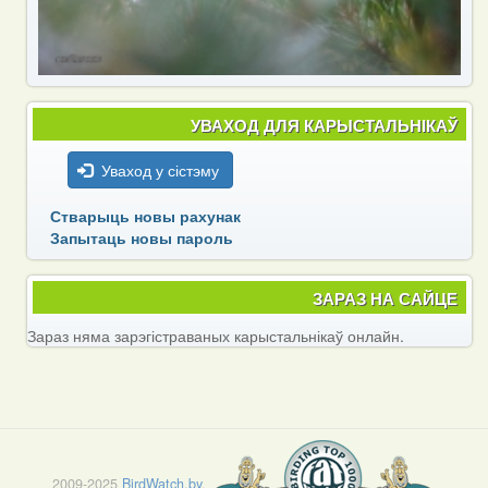
УВАХОД ДЛЯ КАРЫСТАЛЬНІКАЎ
Уваход у сістэму
Стварыць новы рахунак
Запытаць новы пароль
ЗАРАЗ НА САЙЦЕ
Зараз няма зарэгістраваных карыстальнікаў онлайн.
2009-2025
BirdWatch.by
.