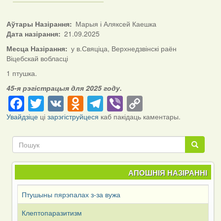
Аўтары Назірання
Марыя і Аляксей Каешка
Дата назірання
21.09.2025
Месца Назірання
у в.Свяціца, Верхнедзвінскі раён
Віцебскай вобласці
1 птушка.
45-я рэгістрацыя для 2025 году.
Facebook
Twitter
VK
Odnoklassniki
Telegram
Viber
Copy
Link
Увайдзіце
ці
зарэгіструйцеся
каб пакідаць каментары.
Пошук
Пошук
АПОШНІЯ НАЗІРАННІ
Птушыны пярэпалах з-за вужа
Клептопаразитизм