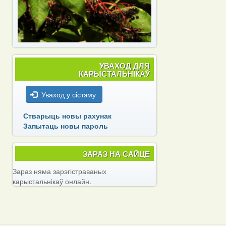
УВАХОД ДЛЯ
КАРЫСТАЛЬНІКАЎ
Уваход у сістэму
Стварыць новы рахунак
Запытаць новы пароль
ЗАРАЗ НА САЙЦЕ
Зараз няма зарэгістраваных
карыстальнікаў онлайн.