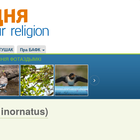
ТУШАК
Пра БАФК
НІЯ ФОТАЗДЫМКІ
inornatus)