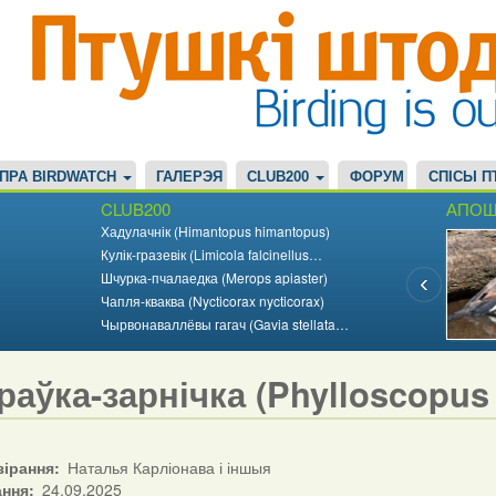
ПРА BIRDWATCH
ГАЛЕРЭЯ
CLUB200
ФОРУМ
СПІСЫ П
CLUB200
АПОШ
Хадулачнік (Himantopus himantopus)
Кулік-гразевік (Limicola falcinellus…
Шчурка-пчалаедка (Merops apiaster)
Чапля-кваква (Nycticorax nycticorax)
Чырвонаваллёвы гагач (Gavia stellata…
раўка-зарнічка (Phylloscopus 
зірання
Наталья Карліонава і іншыя
ання
24.09.2025