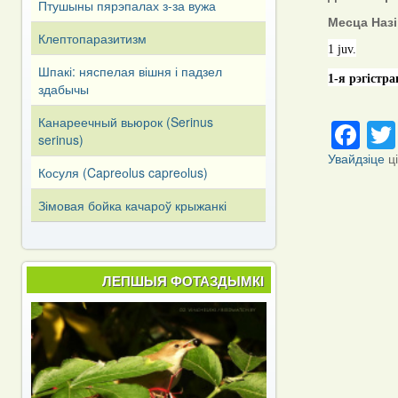
Птушыны пярэпалах з-за вужа
Месца Наз
Клептопаразитизм
1 juv.
Шпакі: няспелая вішня і падзел
1-я рэгістр
здабычы
Fa
Канареечный вьюрок (Serinus
serinus)
Увайдзіце
ц
Косуля (Capreоlus capreоlus)
Зімовая бойка качароў крыжанкі
ЛЕПШЫЯ ФОТАЗДЫМКІ