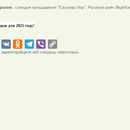
ірання
станцыя кальцавання "Сасновы бор", Расонскі раён Віцебск
ацыя для 2025 году!
cebook
Twitter
VK
Odnoklassniki
Telegram
Viber
Copy
Link
і
зарэгіструйцеся
каб пакідаць каментары.