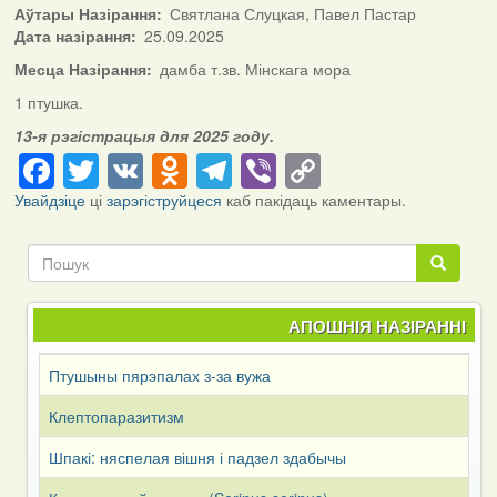
Аўтары Назірання
Святлана Слуцкая, Павел Пастар
Дата назірання
25.09.2025
Месца Назірання
дамба т.зв. Мінскага мора
1 птушка.
13-я рэгістрацыя для 2025 году.
Facebook
Twitter
VK
Odnoklassniki
Telegram
Viber
Copy
Link
Увайдзіце
ці
зарэгіструйцеся
каб пакідаць каментары.
Пошук
Пошук
АПОШНІЯ НАЗІРАННІ
Птушыны пярэпалах з-за вужа
Клептопаразитизм
Шпакі: няспелая вішня і падзел здабычы