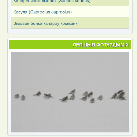
Канареечный вьюрок (Serinus serinus)
Косуля (Capreоlus capreоlus)
Зімовая бойка качароў крыжанкі
ЛЕПШЫЯ ФОТАЗДЫМКІ