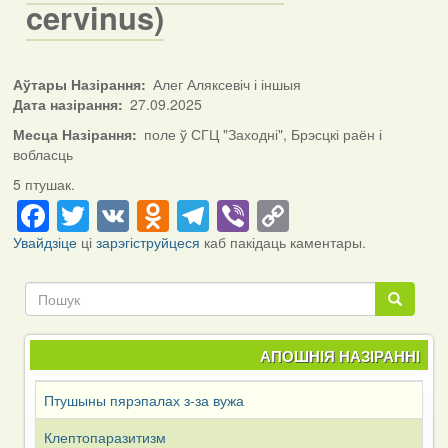
cervinus)
Аўтары Назірання
Алег Аляксевіч і іншыя
Дата назірання
27.09.2025
Месца Назірання
поле ў СГЦ "Заходні", Брэсцкі раён і
вобласць
5 птушак.
Facebook
Twitter
VK
Odnoklassniki
Telegram
Viber
Copy
Link
Увайдзіце
ці
зарэгіструйцеся
каб пакідаць каментары.
Пошук
Пошук
АПОШНІЯ НАЗІРАННІ
Птушыны пярэпалах з-за вужа
Клептопаразитизм