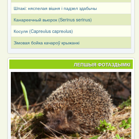
Шпакі: няспелая вішня і падзел здабычы
Канареечный вьюрок (Serinus serinus)
Косуля (Capreоlus capreоlus)
Зімовая бойка качароў крыжанкі
ЛЕПШЫЯ ФОТАЗДЫМКІ