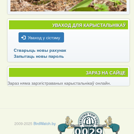
УВАХОД ДЛЯ КАРЫСТАЛЬНІКАЎ
Уваход у сістэму
Стварыць новы рахунак
Запытаць новы пароль
ЗАРАЗ НА САЙЦЕ
Зараз няма зарэгістраваных карыстальнікаў онлайн.
2009-2025
BirdWatch.by
.