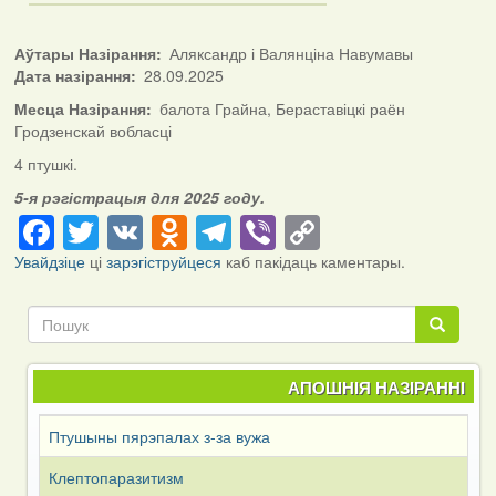
Аўтары Назірання
Аляксандр і Валянціна Навумавы
Дата назірання
28.09.2025
Месца Назірання
балота Грайна, Бераставіцкі раён
Гродзенскай вобласці
4 птушкі.
5-я рэгістрацыя для 2025 году.
Facebook
Twitter
VK
Odnoklassniki
Telegram
Viber
Copy
Link
Увайдзіце
ці
зарэгіструйцеся
каб пакідаць каментары.
Пошук
Пошук
АПОШНІЯ НАЗІРАННІ
Птушыны пярэпалах з-за вужа
Клептопаразитизм