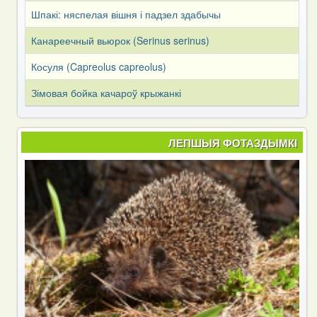
Шпакі: няспелая вішня і падзел здабычы
Канареечный вьюрок (Serinus serinus)
Косуля (Capreоlus capreоlus)
Зімовая бойка качароў крыжанкі
ЛЕПШЫЯ ФОТАЗДЫМКІ