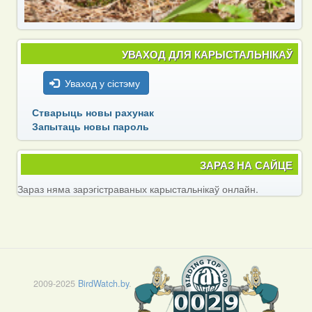
УВАХОД ДЛЯ КАРЫСТАЛЬНІКАЎ
Уваход у сістэму
Стварыць новы рахунак
Запытаць новы пароль
ЗАРАЗ НА САЙЦЕ
Зараз няма зарэгістраваных карыстальнікаў онлайн.
2009-2025
BirdWatch.by
.