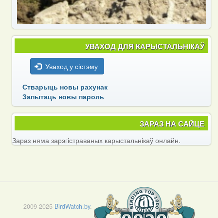
УВАХОД ДЛЯ КАРЫСТАЛЬНІКАЎ
Уваход у сістэму
Стварыць новы рахунак
Запытаць новы пароль
ЗАРАЗ НА САЙЦЕ
Зараз няма зарэгістраваных карыстальнікаў онлайн.
2009-2025
BirdWatch.by
.