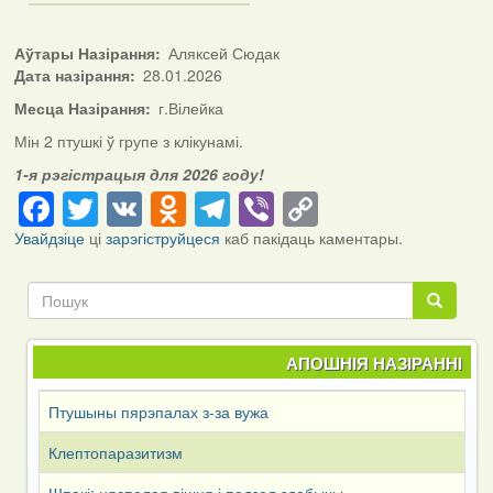
Аўтары Назірання
Аляксей Сюдак
Дата назірання
28.01.2026
Месца Назірання
г.Вілейка
Мін 2 птушкі ў групе з клікунамі.
1-я рэгістрацыя для 2026 году!
Facebook
Twitter
VK
Odnoklassniki
Telegram
Viber
Copy
Link
Увайдзіце
ці
зарэгіструйцеся
каб пакідаць каментары.
Пошук
Пошук
АПОШНІЯ НАЗІРАННІ
Птушыны пярэпалах з-за вужа
Клептопаразитизм
Шпакі: няспелая вішня і падзел здабычы