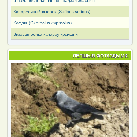
Канареечный вьюрок (Serinus serinus)
Косуля (Capreоlus capreоlus)
Зімовая бойка качароў крыжанкі
ЛЕПШЫЯ ФОТАЗДЫМКІ