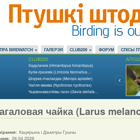
ПРА BIRDWATCH
ГАЛЕРЭЯ
CLUB200
ФОРУМ
СПІСЫ П
CLUB200
АПОШ
Хадулачнік (Himantopus himantopus)
Кулік-гразевік (Limicola falcinellus…
Шчурка-пчалаедка (Merops apiaster)
Чапля-кваква (Nycticorax nycticorax)
Чырвонаваллёвы гагач (Gavia stellata…
агаловая чайка (Larus melan
зірання
Кацярына і Дзьмітры Гушчы
ання
26.04.2026