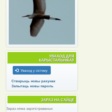
УВАХОД ДЛЯ
КАРЫСТАЛЬНІКАЎ
Уваход у сістэму
Стварыць новы рахунак
Запытаць новы пароль
ЗАРАЗ НА САЙЦЕ
Зараз няма зарэгістраваных