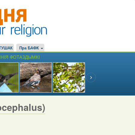
ТУШАК
Пра БАФК
НІЯ ФОТАЗДЫМКІ
ocephalus)