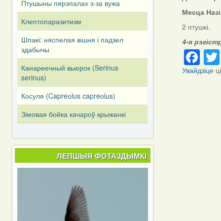
Птушыны пярэпалах з-за вужа
Месца Наз
Клептопаразитизм
2 птушкі.
Шпакі: няспелая вішня і падзел
4-я рэгіст
Fa
здабычы
Канареечный вьюрок (Serinus
Увайдзіце
ц
serinus)
Косуля (Capreоlus capreоlus)
Зімовая бойка качароў крыжанкі
ЛЕПШЫЯ ФОТАЗДЫМКІ