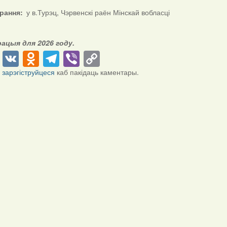
ірання
у в.Турэц, Чэрвенскі раён Мінскай вобласці
рацыя для 2026 году.
cebook
Twitter
VK
Odnoklassniki
Telegram
Viber
Copy
Link
і
зарэгіструйцеся
каб пакідаць каментары.