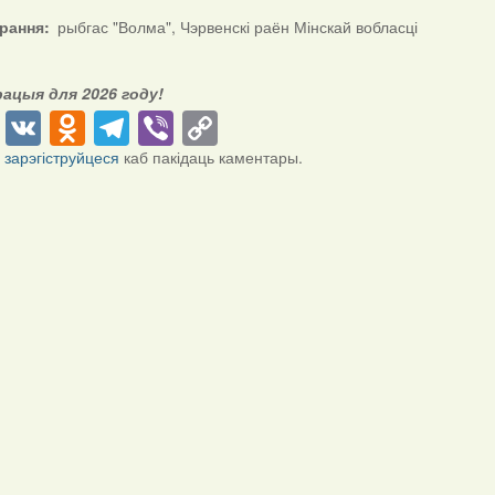
ірання
рыбгас "Волма", Чэрвенскі раён Мінскай вобласці
рацыя для 2026 году!
cebook
Twitter
VK
Odnoklassniki
Telegram
Viber
Copy
Link
і
зарэгіструйцеся
каб пакідаць каментары.