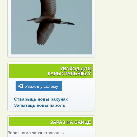
УВАХОД ДЛЯ
КАРЫСТАЛЬНІКАЎ
Уваход у сістэму
Стварыць новы рахунак
Запытаць новы пароль
ЗАРАЗ НА САЙЦЕ
Зараз няма зарэгістраваных