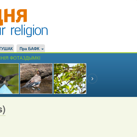
ТУШАК
Пра БАФК
НІЯ ФОТАЗДЫМКІ
s)