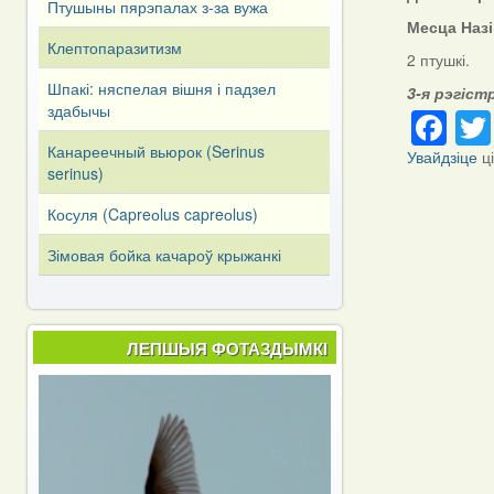
Птушыны пярэпалах з-за вужа
Месца Наз
Клептопаразитизм
2 птушкі.
Шпакі: няспелая вішня і падзел
3-я рэгіст
Fa
здабычы
Канареечный вьюрок (Serinus
Увайдзіце
ц
serinus)
Косуля (Capreоlus capreоlus)
Зімовая бойка качароў крыжанкі
ЛЕПШЫЯ ФОТАЗДЫМКІ