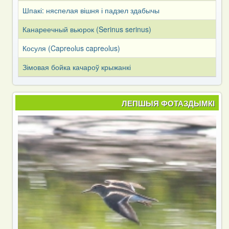
Шпакі: няспелая вішня і падзел здабычы
Канареечный вьюрок (Serinus serinus)
Косуля (Capreоlus capreоlus)
Зімовая бойка качароў крыжанкі
ЛЕПШЫЯ ФОТАЗДЫМКІ