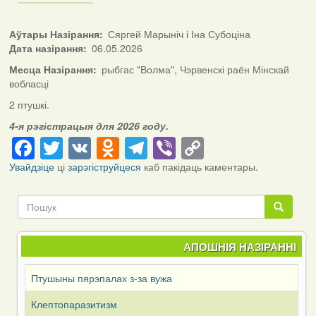
Аўтары Назірання
Сяргей Марыніч і Іна Субоціна
Дата назірання
06.05.2026
Месца Назірання
рыбгас "Волма", Чэрвенскі раён Мінскай
вобласці
2 птушкі.
4-я рэгістрацыя для 2026 году.
Facebook
Twitter
VK
Odnoklassniki
Telegram
Viber
Copy
Link
Увайдзіце
ці
зарэгіструйцеся
каб пакідаць каментары.
Пошук
Пошук
АПОШНІЯ НАЗІРАННІ
Птушыны пярэпалах з-за вужа
Клептопаразитизм