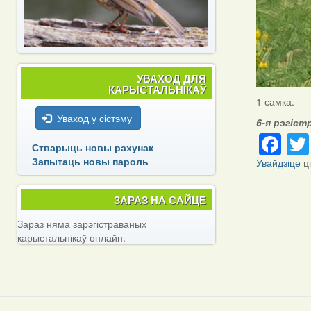
УВАХОД ДЛЯ
КАРЫСТАЛЬНІКАЎ
1 самка.
Уваход у сістэму
6-я рэгіст
Fa
Стварыць новы рахунак
Запытаць новы пароль
Увайдзіце
ц
ЗАРАЗ НА САЙЦЕ
Зараз няма зарэгістраваных
карыстальнікаў онлайн.