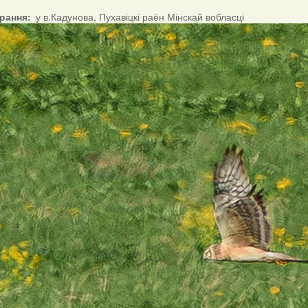
ірання
у в.Кадунова, Пухавіцкі раён Мінскай вобласці