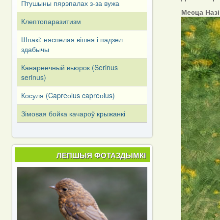
Птушыны пярэпалах з-за вужа
Месца Наз
Клептопаразитизм
Шпакі: няспелая вішня і падзел
здабычы
Канареечный вьюрок (Serinus
serinus)
Косуля (Capreоlus capreоlus)
Зімовая бойка качароў крыжанкі
ЛЕПШЫЯ ФОТАЗДЫМКІ