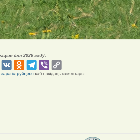
рацыя для 2026 году.
cebook
Twitter
VK
Odnoklassniki
Telegram
Viber
Copy
Link
і
зарэгіструйцеся
каб пакідаць каментары.