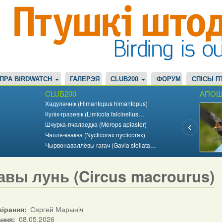
ПРА BIRDWATCH
ГАЛЕРЭЯ
CLUB200
ФОРУМ
СПІСЫ П
CLUB200
АПОШ
Хадулачнік (Himantopus himantopus)
Кулік-гразевік (Limicola falcinellus…
Шчурка-пчалаедка (Merops apiaster)
Чапля-кваква (Nycticorax nycticorax)
Чырвонаваллёвы гагач (Gavia stellata…
авы лунь (Circus macrourus)
зірання
Сяргей Марыніч
ання
08.05.2026