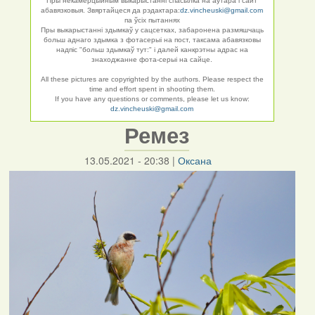
Пры некамерцыйным выкарыстанні спасылка на аўтара і сайт
абавязковыя. Звяртайцеся да рэдактара:
dz.vincheuski@gmail.com
па ўсіх пытаннях
Пры выкарыстанні здымкаў у сацсетках, забаронена размяшчаць
больш аднаго здымка з фотасерыі на пост, таксама абавязковы
надпіс "больш здымкаў тут:" і далей канкрэтны адрас на
знаходжанне фота-серыі на сайце.
All these pictures are copyrighted by the authors. Please respect the
time and effort spent in shooting them.
If you have any questions or comments, please let us know:
dz.vincheuski@gmail.com
Ремез
13.05.2021 - 20:38
|
Оксана