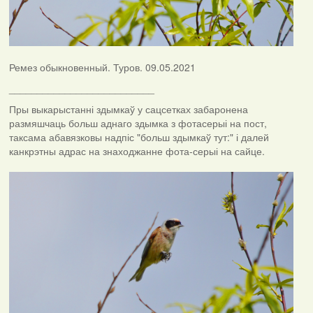
Ремез обыкновенный. Туров. 09.05.2021
__________________________
Пры выкарыстанні здымкаў у сацсетках забаронена
размяшчаць больш аднаго здымка з фотасерыі на пост,
таксама абавязковы надпіс "больш здымкаў тут:" і далей
канкрэтны адрас на знаходжанне фота-серыі на сайце.