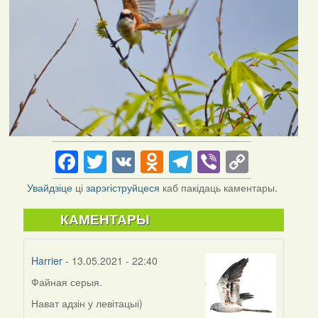
Facebook
Twitter
VK
Odnoklassniki
Telegram
Viber
Copy
Link
Увайдзіце
ці
зарэгіструйцеся
каб пакідаць каментары.
КАМЕНТАРЫ
Harrier
- 13.05.2021 - 22:40
Файная серыя.
Нават адзін у левітацыі)