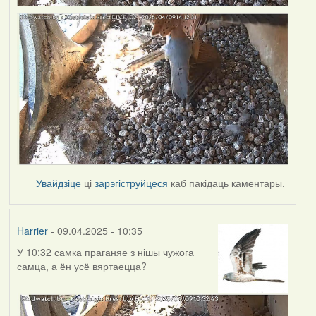
Увайдзіце
ці
зарэгіструйцеся
каб пакідаць каментары.
Harrier
- 09.04.2025 - 10:35
У 10:32 самка праганяе з нішы чужога
самца, а ён усё вяртаецца?