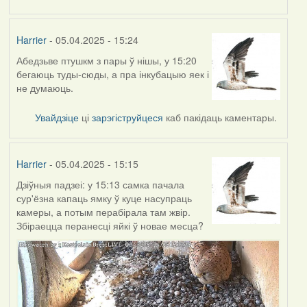
Harrier
- 05.04.2025 - 15:24
Абедзьве птушкм з пары ў нішы, у 15:20
бегаюць туды-сюды, а пра інкубацыю яек і
не думаюць.
Увайдзіце
ці
зарэгіструйцеся
каб пакідаць каментары.
Harrier
- 05.04.2025 - 15:15
Дзіўныя падзеі: у 15:13 самка пачала
сур'ёзна капаць ямку ў куце насупраць
камеры, а потым перабірала там жвір.
Збіраецца перанесці яйкі ў новае месца?