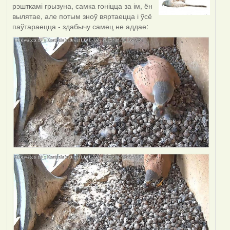
рэшткамі грызуна, самка гоніцца за ім, ён
вылятае, але потым зноў вяртаецца і ўсё
паўтараецца - здабычу самец не аддае: