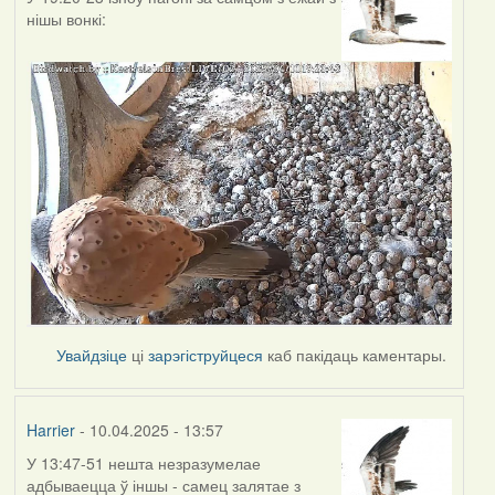
нішы вонкі:
Увайдзіце
ці
зарэгіструйцеся
каб пакідаць каментары.
Harrier
- 10.04.2025 - 13:57
У 13:47-51 нешта незразумелае
адбываецца ў іншы - самец залятае з