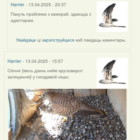
Harrier
- 13.04.2025 - 20:37
Пакуль праблема з камерай, здаецца з
In
адаптарам.
reply
to
by
Увайдзіце
ці
зарэгіструйцеся
каб пакідаць каментары.
Burry
Harrier
- 13.04.2025 - 15:57
Сёння ўвесь дзень нейкі кругазварот
заляцанняў у гнездавой нішы: