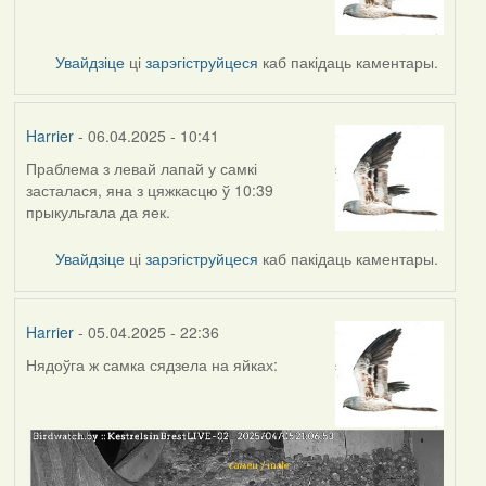
Увайдзіце
ці
зарэгіструйцеся
каб пакідаць каментары.
Harrier
- 06.04.2025 - 10:41
Праблема з левай лапай у самкі
засталася, яна з цяжкасцю ў 10:39
прыкульгала да яек.
Увайдзіце
ці
зарэгіструйцеся
каб пакідаць каментары.
Harrier
- 05.04.2025 - 22:36
Нядоўга ж самка сядзела на яйках: