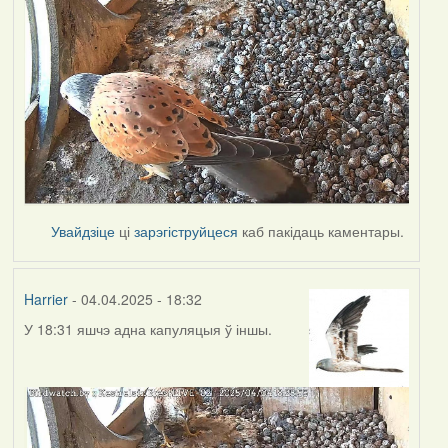
Увайдзіце
ці
зарэгіструйцеся
каб пакідаць каментары.
Harrier
- 04.04.2025 - 18:32
У 18:31 яшчэ адна капуляцыя ў іншы.