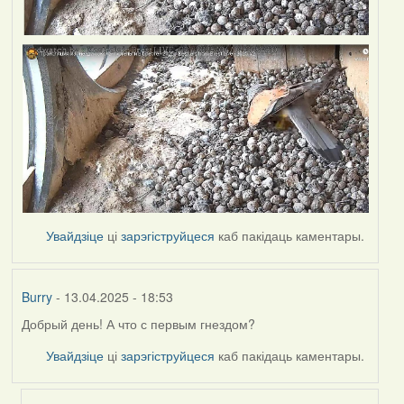
Увайдзіце
ці
зарэгіструйцеся
каб пакідаць каментары.
Burry
- 13.04.2025 - 18:53
Добрый день! А что с первым гнездом?
Увайдзіце
ці
зарэгіструйцеся
каб пакідаць каментары.