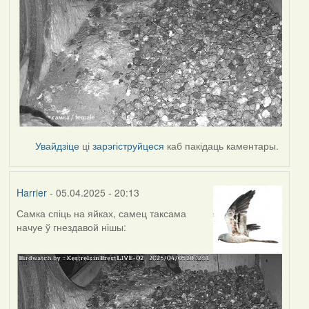
Увайдзіце
ці
зарэгіструйцеся
каб пакідаць каментары.
Harrier
- 05.04.2025 - 20:13
Самка спіць на яйках, самец таксама
начуе ў гнездавой нішы: