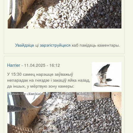
Увайдзіце
ці
зарэгіструйцеся
каб пакідаць каментары.
Harrier
- 11.04.2025 - 16:12
У 15:30 самец нарэшце заўважыў
непарадак на гняздзе і закаціў яйка назад,
да іншых, у мёртвую зону камеры: