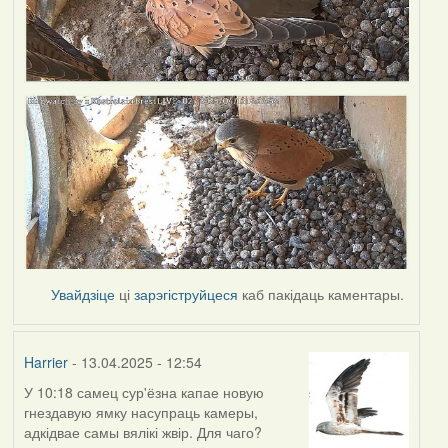
Увайдзіце
ці
зарэгіструйцеся
каб пакідаць каментары.
Harrier
- 13.04.2025 - 12:54
У 10:18 самец сур'ёзна капае новую
гнездавую ямку насупраць камеры,
адкідвае самы вялікі жвір. Для чаго?