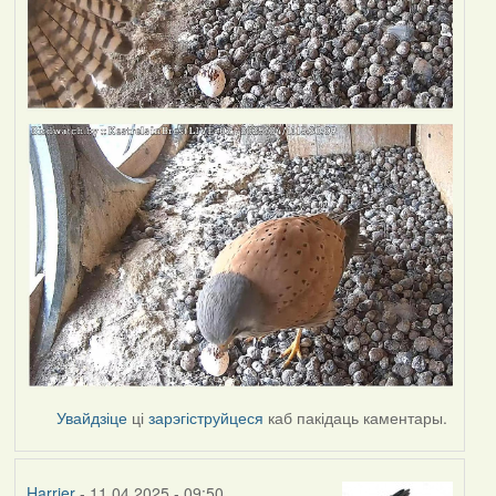
Увайдзіце
ці
зарэгіструйцеся
каб пакідаць каментары.
Harrier
- 11.04.2025 - 09:50