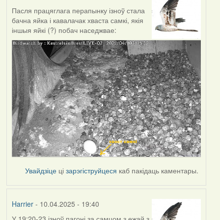
Пасля працяглага перапынку ізноў стала
бачна яйка і кавалачак хваста самкі, якія
іншыя яйкі (?) побач наседжвае:
Увайдзіце
ці
зарэгіструйцеся
каб пакідаць каментары.
Harrier
- 10.04.2025 - 19:40
У 19:20-23 ізноў пагоні за самцом з ежай з