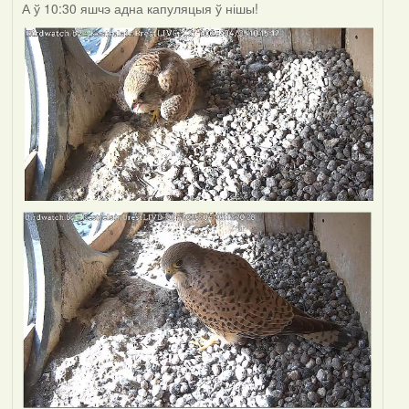
А ў 10:30 яшчэ адна капуляцыя ў нішы!