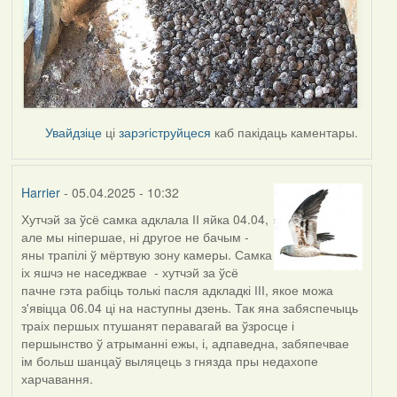
Увайдзіце
ці
зарэгіструйцеся
каб пакідаць каментары.
Harrier
- 05.04.2025 - 10:32
Хутчэй за ўсё самка адклала ІІ яйка 04.04,
але мы ніпершае, ні другое не бачым -
яны трапілі ў мёртвую зону камеры. Самка
іх яшчэ не наседжвае - хутчэй за ўсё
пачне гэта рабіць толькі пасля адкладкі ІІІ, якое можа
з'явіцца 06.04 ці на наступны дзень. Так яна забяспечыць
траіх першых птушанят перавагай ва ўзросце і
першынство ў атрыманні ежы, і, адпаведна, забяпечвае
ім больш шанцаў выляцець з гнязда пры недахопе
харчавання.