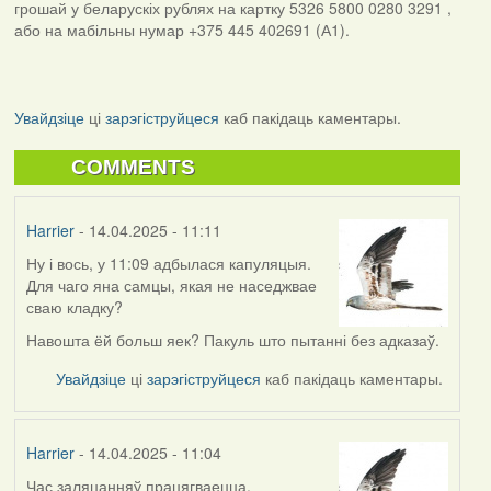
грошай у беларускіх рублях на картку 5326 5800 0280 3291 ,
або на мабільны нумар +375 445 402691 (А1).
Увайдзіце
ці
зарэгіструйцеся
каб пакідаць каментары.
COMMENTS
Harrier
- 14.04.2025 - 11:11
Ну і вось, у 11:09 адбылася капуляцыя.
Для чаго яна самцы, якая не наседжвае
сваю кладку?
Навошта ёй больш яек? Пакуль што пытанні без адказаў.
Увайдзіце
ці
зарэгіструйцеся
каб пакідаць каментары.
Harrier
- 14.04.2025 - 11:04
Час заляцанняў працягваецца.