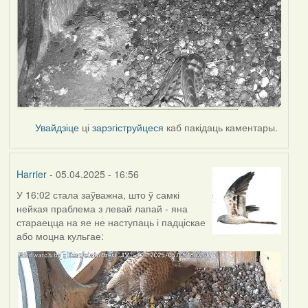
Увайдзіце
ці
зарэгіструйцеся
каб пакідаць каментары.
Harrier
- 05.04.2025 - 16:56
У 16:02 стала заўважна, што ў самкі
нейкая праблема з левай лапай - яна
стараецца на яе не наступаць і падціскае
або моцна кульгае: