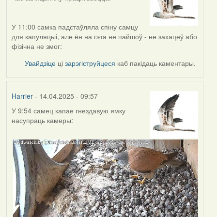
У 11:00 самка падстаўляла спіну самцу
для капуляцыі, але ён на гэта не пайшоў - не захацеў або
фізічна не змог:
Увайдзіце
ці
зарэгіструйцеся
каб пакідаць каментары.
Harrier
- 14.04.2025 - 09:57
У 9:54 самец капае гнездавую ямку
насупраць камеры: