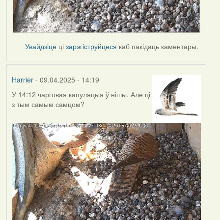
Увайдзіце
ці
зарэгіструйцеся
каб пакідаць каментары.
Harrier
- 09.04.2025 - 14:19
У 14:12 чарговая капуляцыя ў нішы. Але ці
з тым самым самцом?