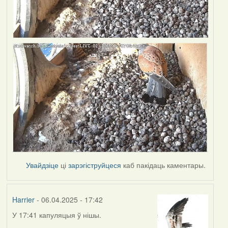
Увайдзіце
ці
зарэгіструйцеся
каб пакідаць каментары.
Harrier
- 06.04.2025 - 17:42
У 17:41 капуляцыя ў нішы.