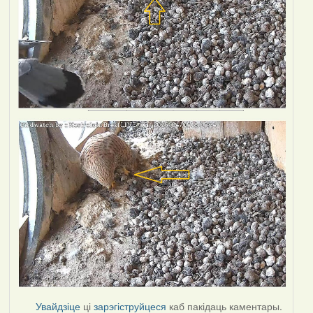
Увайдзіце
ці
зарэгіструйцеся
каб пакідаць каментары.