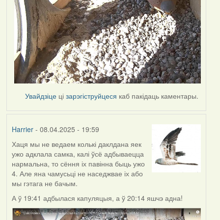
Увайдзіце
ці
зарэгіструйцеся
каб пакідаць каментары.
Harrier
- 08.04.2025 - 19:59
Хаця мы не ведаем колькі даклдана яек
ужо адклала самка, калі ўсё адбываецца
нармальна, то сёння іх павінна быць ужо
4. Але яна чамусьці не наседжвае іх або
мы гэтага не бачым.
А ў 19:41 адбылася капуляцыя, а ў 20:14 яшчэ адна!