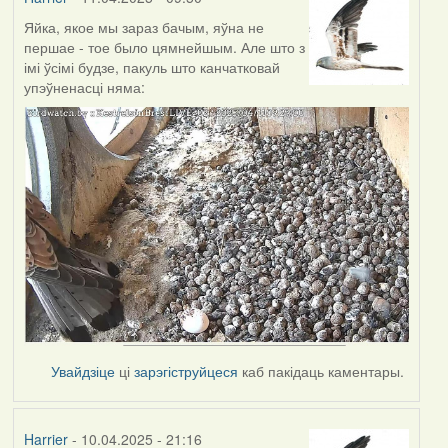
Яйка, якое мы зараз бачым, яўна не
першае - тое было цямнейшым. Але што з
імі ўсімі будзе, пакуль што канчатковай
упэўненасці няма:
Увайдзіце
ці
зарэгіструйцеся
каб пакідаць каментары.
Harrier
- 10.04.2025 - 21:16