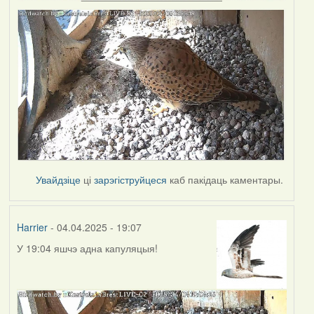
Увайдзіце
ці
зарэгіструйцеся
каб пакідаць каментары.
Harrier
- 04.04.2025 - 19:07
У 19:04 яшчэ адна капуляцыя!