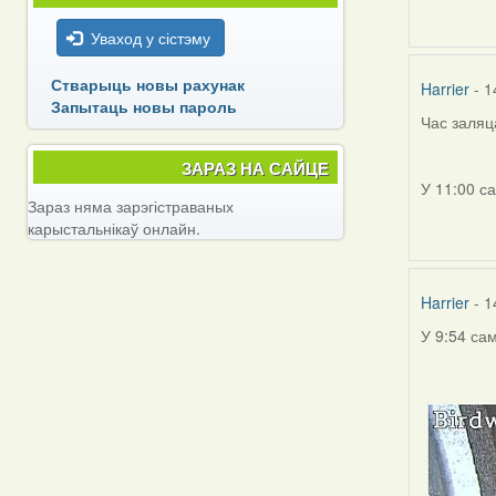
Уваход у сістэму
Стварыць новы рахунак
Harrier
- 1
Запытаць новы пароль
Час заляц
ЗАРАЗ НА САЙЦЕ
У 11:00 с
Зараз няма зарэгістраваных
карыстальнікаў онлайн.
Harrier
- 1
У 9:54 са