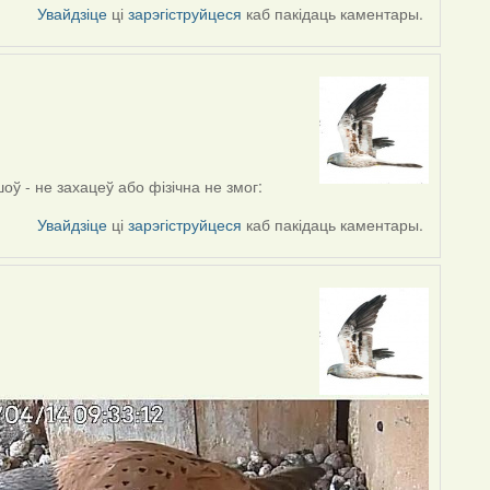
Увайдзіце
ці
зарэгіструйцеся
каб пакідаць каментары.
оў - не захацеў або фізічна не змог:
Увайдзіце
ці
зарэгіструйцеся
каб пакідаць каментары.