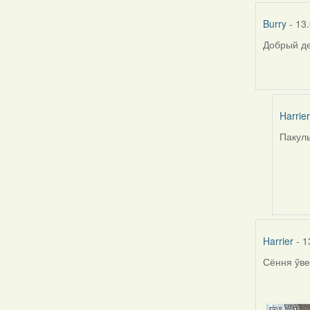
Burry
- 13.
Добрый де
Harrier
Пакуль
In
reply
to
by
Burry
Harrier
- 1
Сёння ўве