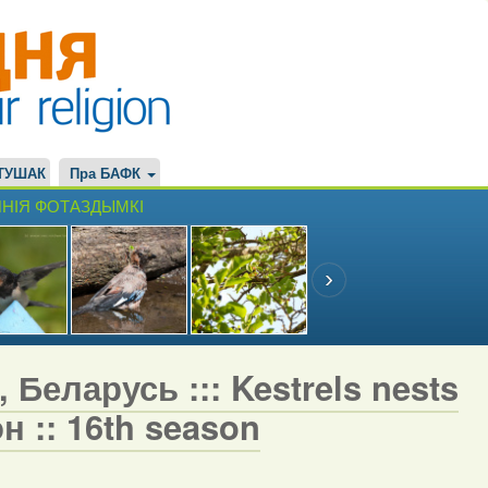
ТУШАК
Пра БАФК
НІЯ ФОТАЗДЫМКІ
 Беларусь ::: Kestrels nests
н :: 16th season