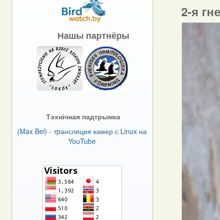
2-я гн
Нашы партнёры
Тэхнічная падтрымка
(Max Bel) - тpансляция камер с Linux на
YouTube