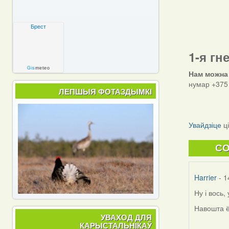
Брест
1-я гн
Gis
meteo
Нам можна
нумар +375 
ЛЕПШЫЯ ФОТАЗДЫМКІ
Увайдзіце
ц
C
Harrier
- 1
Ну і вось
Навошта ё
УВАХОД ДЛЯ
КАРЫСТАЛЬНІКАЎ