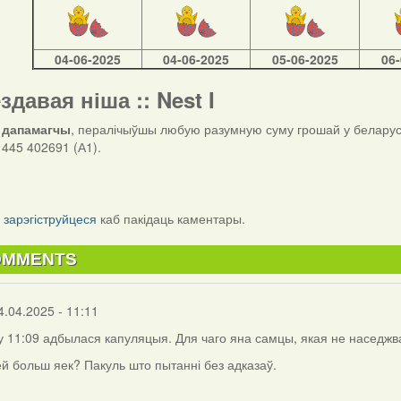
04-06-2025
04-06-2025
05-06-2025
06
ездавая ніша :: Nest I
 дапамагчы
, пералічыўшы любую разумную суму грошай у беларуск
445 402691 (А1).
і
зарэгіструйцеся
каб пакідаць каментары.
OMMENTS
4.04.2025 - 11:11
, у 11:09 адбылася капуляцыя. Для чаго яна самцы, якая не наседж
й больш яек? Пакуль што пытанні без адказаў.