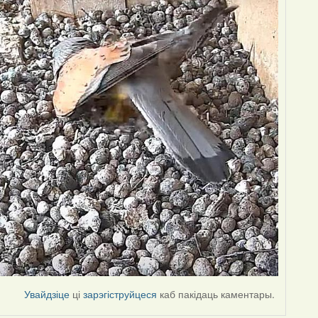
Увайдзіце
ці
зарэгіструйцеся
каб пакідаць каментары.