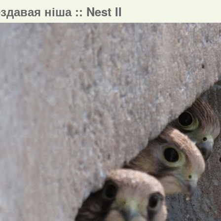
ездавая ніша :: Nest II