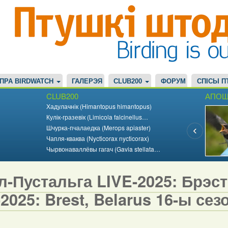
ПРА BIRDWATCH
ГАЛЕРЭЯ
CLUB200
ФОРУМ
СПІСЫ П
CLUB200
АПОШ
Хадулачнік (Himantopus himantopus)
Кулік-гразевік (Limicola falcinellus…
Шчурка-пчалаедка (Merops apiaster)
Чапля-кваква (Nycticorax nycticorax)
Чырвонаваллёвы гагач (Gavia stellata…
-Пустальга LIVE-2025: Брэст,
2025: Brest, Belarus 16-ы сезо