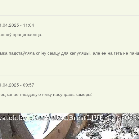
4.04.2025 - 11:04
анняў працягваецца.
амка падстаўляла спіну самцу для капуляцыі, але ён на гэта не пайш
4.04.2025 - 09:57
мец капае гнездавую ямку насупраць камеры: