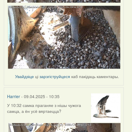
Увайдзіце
ці
зарэгіструйцеся
каб пакідаць каментары.
Harrier
- 09.04.2025 - 10:35
У 10:32 самка праганяе з нішы чужога
самца, а ён усё вяртаецца?