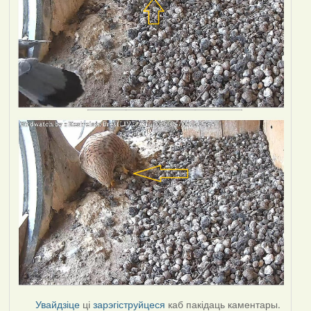
Увайдзіце
ці
зарэгіструйцеся
каб пакідаць каментары.