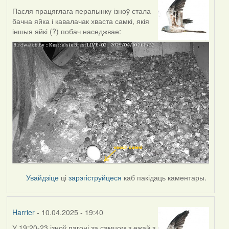
Пасля працяглага перапынку ізноў стала
бачна яйка і кавалачак хваста самкі, якія
іншыя яйкі (?) побач наседжвае:
Увайдзіце
ці
зарэгіструйцеся
каб пакідаць каментары.
Harrier
- 10.04.2025 - 19:40
У 19:20-23 ізноў пагоні за самцом з ежай з