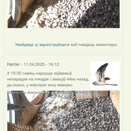
Увайдзіце
ці
зарэгіструйцеся
каб пакідаць каментары.
Harrier
- 11.04.2025 - 16:12
У 15:30 самец нарэшце заўважыў
непарадак на гняздзе і закаціў яйка назад,
да іншых, у мёртвую зону камеры: