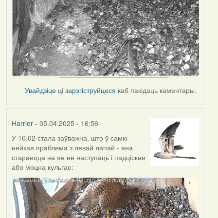
Увайдзіце
ці
зарэгіструйцеся
каб пакідаць каментары.
Harrier
- 05.04.2025 - 16:56
У 16:02 стала заўважна, што ў самкі
нейкая праблема з левай лапай - яна
стараецца на яе не наступаць і падціскае
або моцна кульгае: