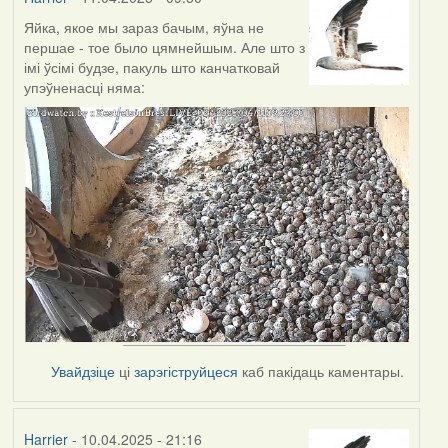
Яйка, якое мы зараз бачым, яўна не
першае - тое было цямнейшым. Але што з
імі ўсімі будзе, пакуль што канчатковай
упэўненасці няма:
Увайдзіце
ці
зарэгіструйцеся
каб пакідаць каментары.
Harrier
- 10.04.2025 - 21:16