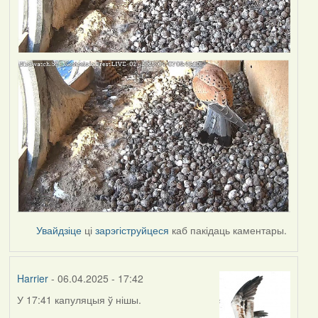
Увайдзіце
ці
зарэгіструйцеся
каб пакідаць каментары.
Harrier
- 06.04.2025 - 17:42
У 17:41 капуляцыя ў нішы.