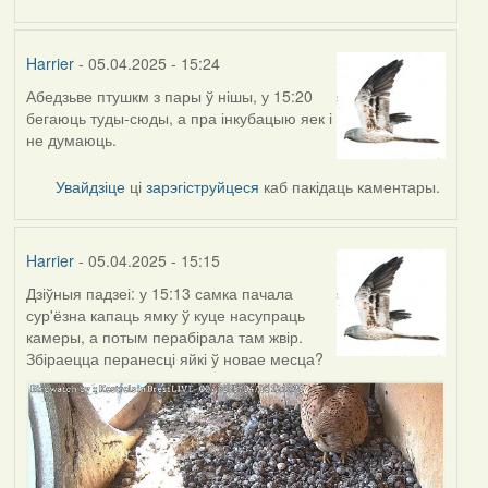
Harrier
- 05.04.2025 - 15:24
Абедзьве птушкм з пары ў нішы, у 15:20
бегаюць туды-сюды, а пра інкубацыю яек і
не думаюць.
Увайдзіце
ці
зарэгіструйцеся
каб пакідаць каментары.
Harrier
- 05.04.2025 - 15:15
Дзіўныя падзеі: у 15:13 самка пачала
сур'ёзна капаць ямку ў куце насупраць
камеры, а потым перабірала там жвір.
Збіраецца перанесці яйкі ў новае месца?