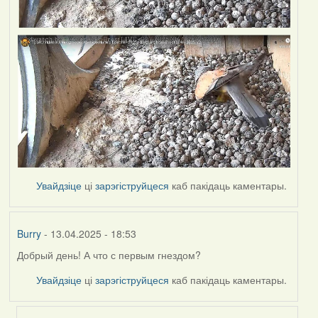
Увайдзіце
ці
зарэгіструйцеся
каб пакідаць каментары.
Burry
- 13.04.2025 - 18:53
Добрый день! А что с первым гнездом?
Увайдзіце
ці
зарэгіструйцеся
каб пакідаць каментары.