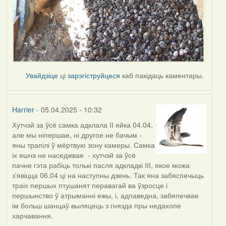
Увайдзіце
ці
зарэгіструйцеся
каб пакідаць каментары.
Harrier
- 05.04.2025 - 10:32
Хутчэй за ўсё самка адклала ІІ яйка 04.04,
але мы ніпершае, ні другое не бачым -
яны трапілі ў мёртвую зону камеры. Самка
іх яшчэ не наседжвае - хутчэй за ўсё
пачне гэта рабіць толькі пасля адкладкі ІІІ, якое можа
з'явіцца 06.04 ці на наступны дзень. Так яна забяспечыць
траіх першых птушанят перавагай ва ўзросце і
першынство ў атрыманні ежы, і, адпаведна, забяпечвае
ім больш шанцаў выляцець з гнязда пры недахопе
харчавання.