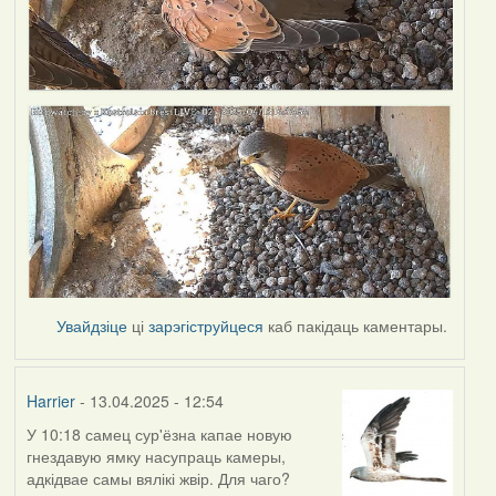
Увайдзіце
ці
зарэгіструйцеся
каб пакідаць каментары.
Harrier
- 13.04.2025 - 12:54
У 10:18 самец сур'ёзна капае новую
гнездавую ямку насупраць камеры,
адкідвае самы вялікі жвір. Для чаго?