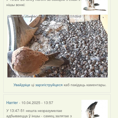
нішы вонкі:
Увайдзіце
ці
зарэгіструйцеся
каб пакідаць каментары.
Harrier
- 10.04.2025 - 13:57
У 13:47-51 нешта незразумелае
адбываецца ў іншы - самец залятае з