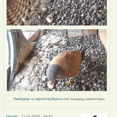
Увайдзіце
ці
зарэгіструйцеся
каб пакідаць каментары.
Harrier
- 11.04.2025 - 09:50