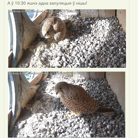
А ў 10:30 яшчэ адна капуляцыя ў нішы!