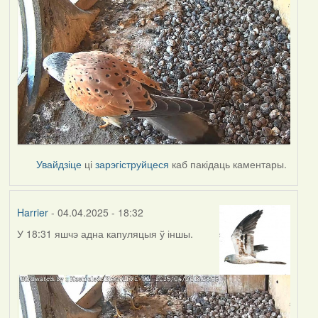
Увайдзіце
ці
зарэгіструйцеся
каб пакідаць каментары.
Harrier
- 04.04.2025 - 18:32
У 18:31 яшчэ адна капуляцыя ў іншы.