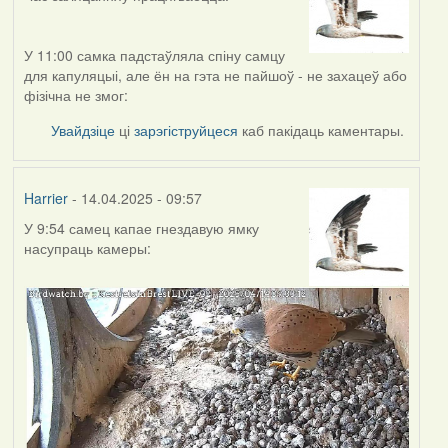
У 11:00 самка падстаўляла спіну самцу
для капуляцыі, але ён на гэта не пайшоў - не захацеў або
фізічна не змог:
Увайдзіце
ці
зарэгіструйцеся
каб пакідаць каментары.
Harrier
- 14.04.2025 - 09:57
У 9:54 самец капае гнездавую ямку
насупраць камеры: