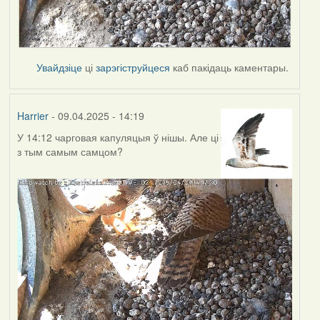
Увайдзіце
ці
зарэгіструйцеся
каб пакідаць каментары.
Harrier
- 09.04.2025 - 14:19
У 14:12 чарговая капуляцыя ў нішы. Але ці
з тым самым самцом?