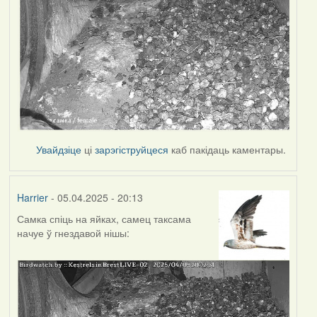
Увайдзіце
ці
зарэгіструйцеся
каб пакідаць каментары.
Harrier
- 05.04.2025 - 20:13
Самка спіць на яйках, самец таксама
начуе ў гнездавой нішы: