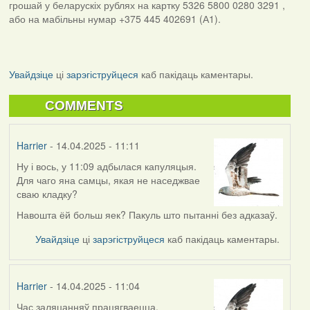
грошай у беларускіх рублях на картку 5326 5800 0280 3291 ,
або на мабільны нумар +375 445 402691 (А1).
Увайдзіце
ці
зарэгіструйцеся
каб пакідаць каментары.
COMMENTS
Harrier
- 14.04.2025 - 11:11
Ну і вось, у 11:09 адбылася капуляцыя.
Для чаго яна самцы, якая не наседжвае
сваю кладку?
Навошта ёй больш яек? Пакуль што пытанні без адказаў.
Увайдзіце
ці
зарэгіструйцеся
каб пакідаць каментары.
Harrier
- 14.04.2025 - 11:04
Час заляцанняў працягваецца.