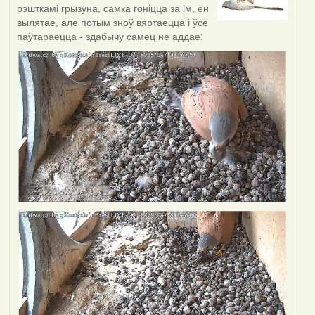
рэшткамі грызуна, самка гоніцца за ім, ён
вылятае, але потым зноў вяртаецца і ўсё
паўтараецца - здабычу самец не аддае: