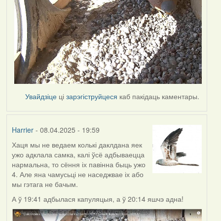
Увайдзіце
ці
зарэгіструйцеся
каб пакідаць каментары.
Harrier
- 08.04.2025 - 19:59
Хаця мы не ведаем колькі даклдана яек
ужо адклала самка, калі ўсё адбываецца
нармальна, то сёння іх павінна быць ужо
4. Але яна чамусьці не наседжвае іх або
мы гэтага не бачым.
А ў 19:41 адбылася капуляцыя, а ў 20:14 яшчэ адна!