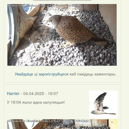
Увайдзіце
ці
зарэгіструйцеся
каб пакідаць каментары.
Harrier
- 04.04.2025 - 19:07
У 19:04 яшчэ адна капуляцыя!