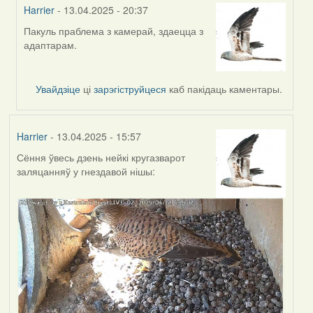
Harrier
- 13.04.2025 - 20:37
Пакуль праблема з камерай, здаецца з
In
адаптарам.
reply
to
by
Увайдзіце
ці
зарэгіструйцеся
каб пакідаць каментары.
Burry
Harrier
- 13.04.2025 - 15:57
Сёння ўвесь дзень нейкі кругазварот
заляцанняў у гнездавой нішы: