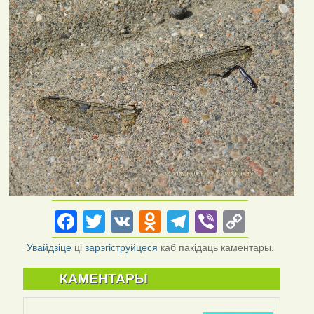
Facebook
Twitter
VK
Odnoklassniki
Telegram
Viber
Copy
Link
Увайдзіце
ці
зарэгіструйцеся
каб пакідаць каментары.
КАМЕНТАРЫ