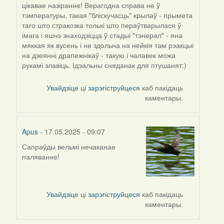
цікавае назіранне! Верагодна справа не ў
тэмпературы, такая "бліскучасць" крылаў - прымета
таго што стракозка толькі што пераўтварылася ў
імага і яшчэ знаходзіцца ў стадыі "тэнерал" - яна
мяккая як вусень і не здольна на нейкія там рэакцыі
на дзеянні драпежнікаў - такую і чалавек можа
рукамі злавіць. Ідэальны сняданак для птушанят:)
Увайдзіце
ці
зарэгіструйцеся
каб пакідаць
каментары.
Apus
- 17.05.2025 - 09:07
Сапраўды вельмі нечаканае
паляванне!
Увайдзіце
ці
зарэгіструйцеся
каб пакідаць
каментары.