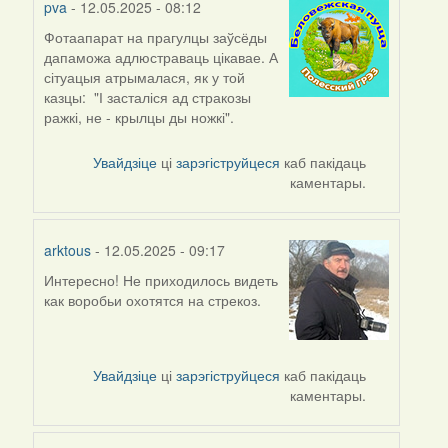
pva
- 12.05.2025 - 08:12
Фотаапарат на прагулцы заўсёды
дапаможа адлюстраваць цікавае. А
сітуацыя атрымалася, як у той
казцы: "І засталіся ад стракозы
ражкі, не - крылцы ды ножкі".
Увайдзіце
ці
зарэгіструйцеся
каб пакідаць
каментары.
arktous
- 12.05.2025 - 09:17
Интересно! Не приходилось видеть
как воробьи охотятся на стрекоз.
Увайдзіце
ці
зарэгіструйцеся
каб пакідаць
каментары.