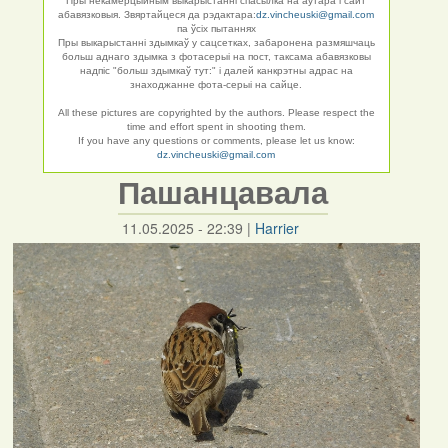
Пры некамерцыйным выкарыстанні спасылка на аўтара і сайт
абавязковыя. Звяртайцеся да рэдактара:
dz.vincheuski@gmail.com
па ўсіх пытаннях
Пры выкарыстанні здымкаў у сацсетках, забаронена размяшчаць
больш аднаго здымка з фотасерыі на пост, таксама абавязковы
надпіс "больш здымкаў тут:" і далей канкрэтны адрас на
знаходжанне фота-серыі на сайце.
All these pictures are copyrighted by the authors. Please respect the
time and effort spent in shooting them.
If you have any questions or comments, please let us know:
dz.vincheuski@gmail.com
Пашанцавала
11.05.2025 - 22:39
|
Harrier