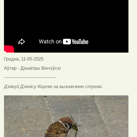
Гродна, 11-05-2025
Аўтар - Дзьмітры Вінчэўскі
----------------------------------
Дзякуй Дзянісу Кіцелю за вызначэнне стрэлкі.