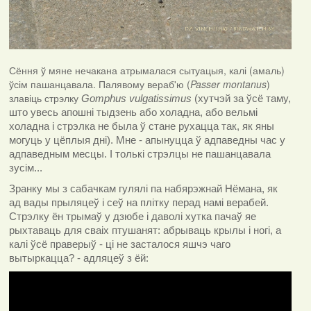
Сёння ў мяне нечакана атрымалася сытуацыя, калі (амаль)
ўсім пашанцавала. Палявому вераб'ю (
Passer montanus
)
злавіць стрэлку
Gomphus vulgatissimus
(хутчэй за ўсё таму,
што увесь апошні тыдзень або холадна, або вельмі
холадна і стрэлка не была ў стане рухацца так, як яны
могуць у цёплыя дні). Мне - апынуцца ў адпаведны час у
адпаведным месцы. І толькі стрэлцы не пашанцавала
зусім...
Зранку мы з сабачкам гулялі па набярэжнай Нёмана, як
ад вады прыляцеў і сеў на плітку перад намі верабей.
Стрэлку ён трымаў у дзюбе і даволі хутка пачаў яе
рыхтаваць для сваіх птушанят: абрываць крылы і ногі, а
калі ўсё праверыў - ці не засталося яшчэ чаго
вытыркацца? - адляцеў з ёй: