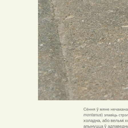
Сёння ў мяне нечакана
montanus
) злавіць стр
холадна, або вельмі х
апынуцца ў адпаведны