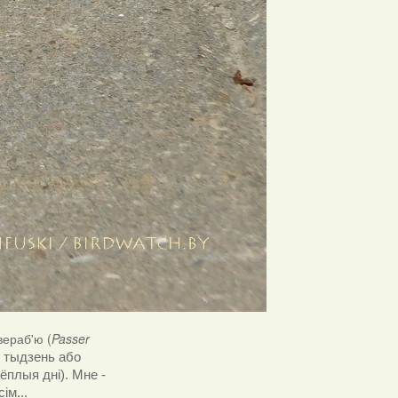
вераб'ю (
Passer
і тыдзень або
ёплыя дні). Мне -
ім...