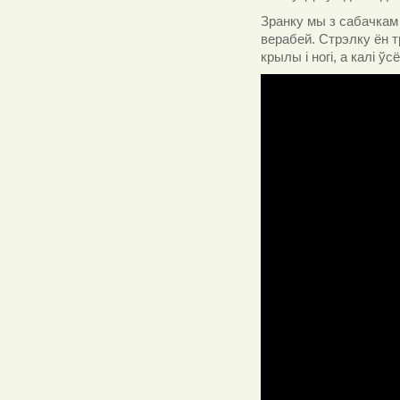
Зранку мы з сабачкам 
верабей. Стрэлку ён т
крылы і ногі, а калі ў