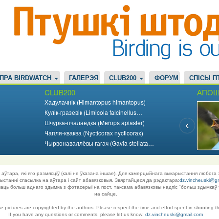
ПРА BIRDWATCH
ГАЛЕРЭЯ
CLUB200
ФОРУМ
СПІСЫ П
CLUB200
АПОШ
Хадулачнік (Himantopus himantopus)
Кулік-гразевік (Limicola falcinellus…
Шчурка-пчалаедка (Merops apiaster)
Чапля-кваква (Nycticorax nycticorax)
Чырвонаваллёвы гагач (Gavia stellata…
аўтара, які яго размясціў (калі не ўказана іншае). Для камерцыйнага выкарыстання любога 
танні спасылка на аўтара і сайт абавязковыя. Звяртайцеся да рэдактара:
dz.vincheuski@g
ць больш аднаго здымка з фотасерыі на пост, таксама абавязковы надпіс "больш здымкаў 
на сайце.
se pictures are copyrighted by the authors. Please respect the time and effort spent in shooting t
If you have any questions or comments, please let us know:
dz.vincheuski@gmail.com