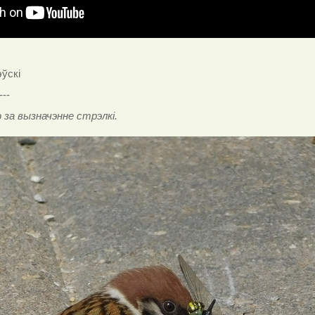
эўскі
---
 за вызначэнне стрэлкі.