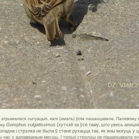
 атрымалася сытуацыя, калі (амаль) ўсім пашанцавала. Палявому 
элку
Gomphus vulgatissimus
(хутчэй за ўсё таму, што увесь апошн
оладна і стрэлка не была ў стане рухацца так, як яны могуць у ц
 час у адпаведным месцы. І толькі стрэлцы не пашанцавала зус