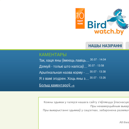
Main
Перайсці
да
navigation
асноўнага
змесціва
НАШЫ НАЗІРАННІ
КАМЕНТАРЫ
30.07 - 14:04
Так, хаця яны ўмеюць лавіць…
30.07 - 13:58
Дзякуй - толькі што напісаў…
30.07 - 13:38
Арыгінальная назва корму - …
30.07 - 13:26
Я з вамі згодзен. Хоць яны з…
Больш каментароў →
Кожны здымак у галерэі нашага сайту з'яўляецца ўласнасцю 
Пры некамерцыйным выкарыс
Пры выкарыстанні здымкаў у сацсетках, забаронена размяшча
All the