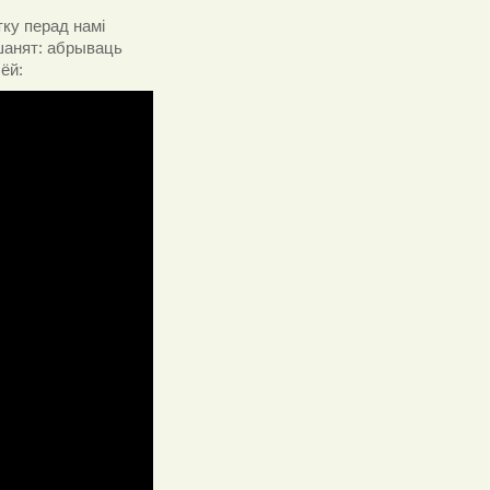
тку перад намі
ушанят: абрываць
 ёй: