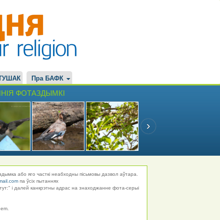
ТУШАК
Пра БАФК
НІЯ ФОТАЗДЫМКІ
здымка або яго часткі неабходны пісьмовы дазвол аўтара.
mail.com
па ўсіх пытаннях
тут:" і далей канкрэтны адрас на знаходжанне фота-серыі
hem.