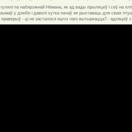
гулялі па набярэжнай Нёмана, як ад вады прыляцеў і сеў на плі
рымаў у дзюбе і даволі хутка пачаў яе рыхтаваць для сваіх пт
сё праверыў - ці не засталося яшчэ чаго вытыркацца? - адляцеў з