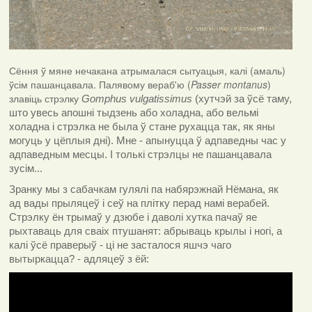
Сёння ў мяне нечакана атрымалася сытуацыя, калі (амаль)
ўсім пашанцавала. Палявому вераб'ю (
Passer montanus
)
злавіць стрэлку
Gomphus vulgatissimus
(хутчэй за ўсё таму,
што увесь апошні тыдзень або холадна, або вельмі
холадна і стрэлка не была ў стане рухацца так, як яны
могуць у цёплыя дні). Мне - апынуцца ў адпаведны час у
адпаведным месцы. І толькі стрэлцы не пашанцавала
зусім...
Зранку мы з сабачкам гулялі па набярэжнай Нёмана, як
ад вады прыляцеў і сеў на плітку перад намі верабей.
Стрэлку ён трымаў у дзюбе і даволі хутка пачаў яе
рыхтаваць для сваіх птушанят: абрываць крылы і ногі, а
калі ўсё праверыў - ці не засталося яшчэ чаго
вытыркацца? - адляцеў з ёй: