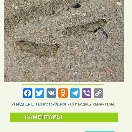
Facebook
Twitter
VK
Odnoklassniki
Telegram
Viber
Copy
Link
Увайдзіце
ці
зарэгіструйцеся
каб пакідаць каментары.
КАМЕНТАРЫ