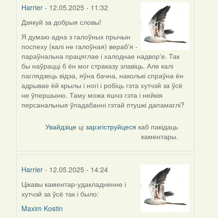
Harrier
- 12.05.2025 - 11:32
Дзякуй за добрыя словы!
Я думаю адна з галоўных прычын
поспеху (калі не галоўная) вераб'я -
параўнальна працяглае і халоднае надвор'е. Так
бы наўрацці б ён мог страказу злавіць. Але калі
паглядзець відэа, яўна бачна, наколькі спраўна ён
адрывае ёй крылы і ногі і робіць гэта хутчэй за ўсё
не ўпершыню. Таму можа яшчэ гэта і нейкія
персанальныя ўпадабанні гэтай птушкі дапамаглі?
Увайдзіце
ці
зарэгіструйцеся
каб пакідаць
каментары.
Harrier
- 12.05.2025 - 14:24
Цікавы каментар-удакладненне і
хутчэй за ўсё так і было:
Maxim Kostin