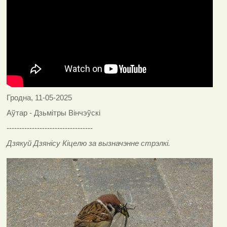
Гродна, 11-05-2025
Аўтар - Дзьмітры Вінчэўскі
----------------------------------
Дзякуй Дзянісу Кіцелю за вызначэнне стрэлкі.