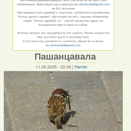
Пры некамерцыйным выкарыстанні спасылка на аўтара і сайт
абавязковыя. Звяртайцеся да рэдактара:
dz.vincheuski@gmail.com
па ўсіх пытаннях
Пры выкарыстанні здымкаў у сацсетках, забаронена размяшчаць
больш аднаго здымка з фотасерыі на пост, таксама абавязковы
надпіс "больш здымкаў тут:" і далей канкрэтны адрас на
знаходжанне фота-серыі на сайце.
All these pictures are copyrighted by the authors. Please respect the
time and effort spent in shooting them.
If you have any questions or comments, please let us know:
dz.vincheuski@gmail.com
Пашанцавала
11.05.2025 - 22:39
|
Harrier