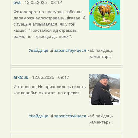
pva
- 12.05.2025 - 08:12
Фотаапарат на прагулцы заўсёды
дапаможа адлюстраваць цікавае. А
сітуацыя атрымалася, як у той
казцы: "І засталіся ад стракозы
ражкі, не - крылцы ды ножкі".
Увайдзіце
ці
зарэгіструйцеся
каб пакідаць
каментары.
arktous
- 12.05.2025 - 09:17
Интересно! Не приходилось видеть
как воробьи охотятся на стрекоз.
Увайдзіце
ці
зарэгіструйцеся
каб пакідаць
каментары.