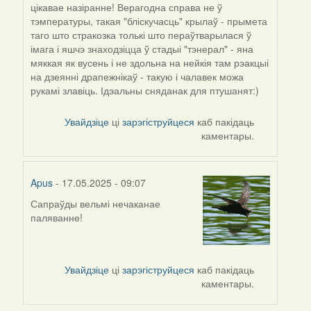
цікавае назіранне! Верагодна справа не ў
тэмпературы, такая "бліскучасць" крылаў - прымета
таго што стракозка толькі што пераўтварылася ў
імага і яшчэ знаходзіцца ў стадыі "тэнерал" - яна
мяккая як вусень і не здольна на нейкія там рэакцыі
на дзеянні драпежнікаў - такую і чалавек можа
рукамі злавіць. Ідэальны сняданак для птушанят:)
Увайдзіце
ці
зарэгіструйцеся
каб пакідаць
каментары.
Apus
- 17.05.2025 - 09:07
Сапраўды вельмі нечаканае
паляванне!
Увайдзіце
ці
зарэгіструйцеся
каб пакідаць
каментары.