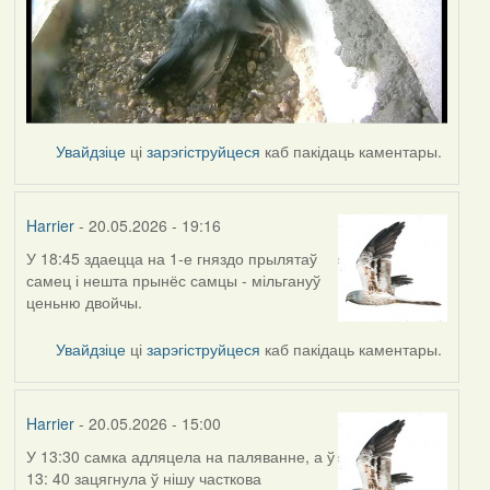
Увайдзіце
ці
зарэгіструйцеся
каб пакідаць каментары.
Harrier
- 20.05.2026 - 19:16
У 18:45 здаецца на 1-е гняздо прылятаў
самец і нешта прынёс самцы - мільгануў
ценьню двойчы.
Увайдзіце
ці
зарэгіструйцеся
каб пакідаць каментары.
Harrier
- 20.05.2026 - 15:00
У 13:30 самка адляцела на паляванне, а ў
13: 40 зацягнула ў нішу часткова