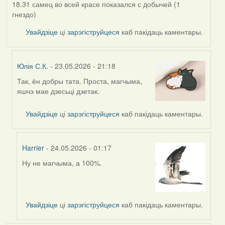
18.31 самец во всей красе показался с добычей (1
гнездо)
Увайдзіце
ці
зарэгіструйцеся
каб пакідаць каментары.
Юлія С.К.
- 23.05.2026 - 21:18
Так, ён добры тата. Проста, магчыма,
In
яшчэ мае дзесьці дзетак.
reply
to
Увайдзіце
ці
зарэгіструйцеся
каб пакідаць каментары.
by
Alla
V
Harrier
- 24.05.2026 - 01:17
Ну не магчыма, а 100%.
In
reply
to
by
Увайдзіце
ці
зарэгіструйцеся
каб пакідаць каментары.
Юлія
С.К.