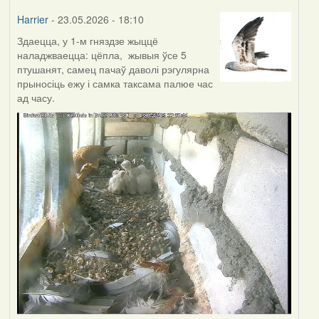
Harrier
- 23.05.2026 - 18:10
Здаецца, у 1-м гняздзе жыццё
наладжваецца: цёпла, жывыя ўсе 5
птушанят, самец пачаў даволі рэгулярна
прыносіць ежу і самка таксама палюе час
ад часу.