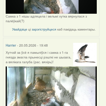
Самка з 1 нішы адляцела і вельмі хутка вярнулася з
палёўкай(?)
Увайдзіце
ці
зарэгіструйцеся
каб пакідаць каментары.
Harrier
- 20.05.2026 - 19:48
Хутчэй за ўсё я памыліўся і самка з 1-га
гнязда змагла прынесці рэшткі не шызага,
а вялікага галуба (рас. вяхірь)!