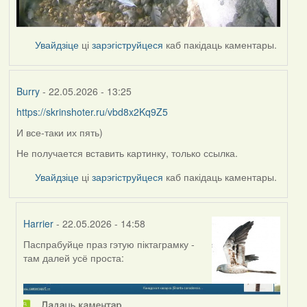
Увайдзіце
ці
зарэгіструйцеся
каб пакідаць каментары.
Burry
- 22.05.2026 - 13:25
https://skrinshoter.ru/vbd8x2Kq9Z5
И все-таки их пять)
Не получается вставить картинку, только ссылка.
Увайдзіце
ці
зарэгіструйцеся
каб пакідаць каментары.
Harrier
- 22.05.2026 - 14:58
Паспрабуйце праз гэтую піктаграмку -
In
там далей усё проста:
reply
to
by
Burry