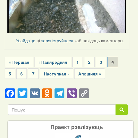
Увайдзіце
ці
зарэгіструйцеся
каб пакідаць каментары.
Pagination
First
« Першая
Previous
‹ Папярэдняя
Page
1
Page
2
Page
3
Current
4
page
page
page
Page
5
Page
6
Page
7
Next
Наступная ›
Last
Апошняя »
page
page
Facebook
Twitter
VK
Odnoklassniki
Telegram
Viber
Copy
Link
Пошук
Пошук
Праект рэалізуюць