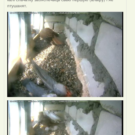
птушанят.