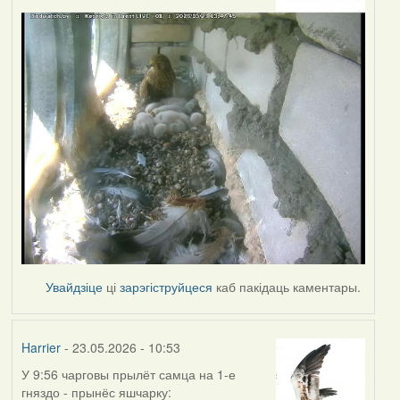
Увайдзіце
ці
зарэгіструйцеся
каб пакідаць каментары.
Harrier
- 23.05.2026 - 10:53
У 9:56 чарговы прылёт самца на 1-е
гняздо - прынёс яшчарку: