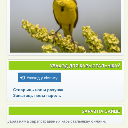
УВАХОД ДЛЯ КАРЫСТАЛЬНІКАЎ
Уваход у сістэму
Стварыць новы рахунак
Запытаць новы пароль
ЗАРАЗ НА САЙЦЕ
Зараз няма зарэгістраваных карыстальнікаў онлайн.