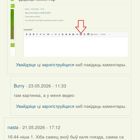
Увайдзіце
ці
зарэгіструйцеся
каб пакідаць каментары.
Burry
- 23.05.2026 - 11:33
там картинка, а у меня видео
In
reply
Увайдзіце
ці
зарэгіструйцеся
каб пакідаць каментары.
to
by
Harrier
nasta
- 21.05.2026 - 17:12
16:44 ніша 1. Хіба самец зноў быў каля гнязда, самка са