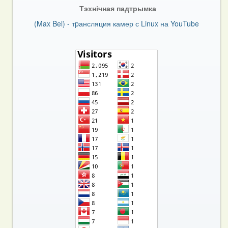
Тэхнічная падтрымка
(Max Bel) - тpансляция камер с Linux на YouTube