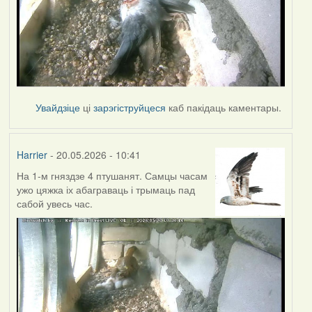
Увайдзіце
ці
зарэгіструйцеся
каб пакідаць каментары.
Harrier
- 20.05.2026 - 10:41
На 1-м гняздзе 4 птушанят. Самцы часам
ужо цяжка іх абаграваць і трымаць пад
сабой увесь час.