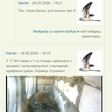
Harrier
- 20.05.2026 - 15:01
Так, стала бачна, што малых ужо 5.
In
reply
to
by
Увайдзіце
ці
зарэгіструйцеся
каб пакідаць
Юлія
каментары.
С.К.
Harrier
- 19.05.2026 - 19:15
У 17:44 самка з 1-га гнязда сарвалася з
крыкамі і хутка вярнулася з яшчаркай -
адабрала чужую. Корміць птушанят.