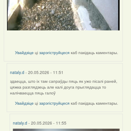
Увайдзіце
ці
зарэгіструйцеся
каб пакідаць каментары.
nataly.d
- 20.05.2026 - 11:51
здаецца, што іх там сапраўды пяць як ужо пісалі раней,
In
цяжка разглядзець але калі доуга прыглядацца то
reply
налічваецца пяць галоў
to
by
Увайдзіце
ці
зарэгіструйцеся
каб пакідаць каментары.
Harrier
nataly.d
- 20.05.2026 - 11:55