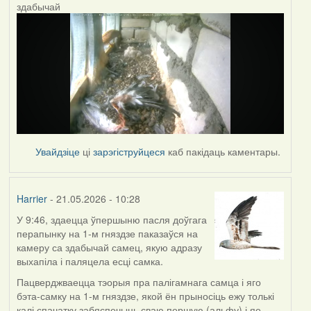
здабычай
Увайдзіце
ці
зарэгіструйцеся
каб пакідаць каментары.
Harrier
- 21.05.2026 - 10:28
У 9:46, здаецца ўпершыню пасля доўгага
перапынку на 1-м гняздзе паказаўся на
камеру са здабычай самец, якую адразу
выхапіла і паляцела есці самка.
Пацверджваецца тэорыя пра палігамнага самца і яго
бэта-самку на 1-м гняздзе, якой ён прыносіць ежу толькі
калі спачатку забяспечыць сваю першую (альфу) і яе