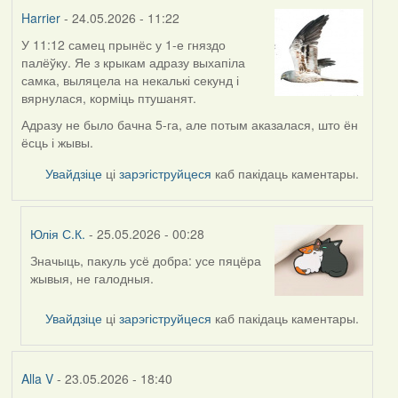
Harrier
Harrier
- 24.05.2026 - 11:22
У 11:12 самец прынёс у 1-е гняздо
палёўку. Яе з крыкам адразу выхапіла
самка, выляцела на некалькі секунд і
вярнулася, корміць птушанят.
Адразу не было бачна 5-га, але потым аказалася, што ён
ёсць і жывы.
Увайдзіце
ці
зарэгіструйцеся
каб пакідаць каментары.
Юлія С.К.
- 25.05.2026 - 00:28
Значыць, пакуль усё добра: усе пяцёра
In
жывыя, не галодныя.
reply
to
Увайдзіце
ці
зарэгіструйцеся
каб пакідаць каментары.
by
Harrier
Alla V
- 23.05.2026 - 18:40