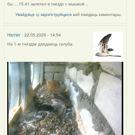
бы.....15.41 залетел в гнездо с мышкой...
Увайдзіце
ці
зарэгіструйцеся
каб пакідаць каментары.
Harrier
- 22.05.2026 - 14:54
На 1-м гняздзе даядаюць галуба: