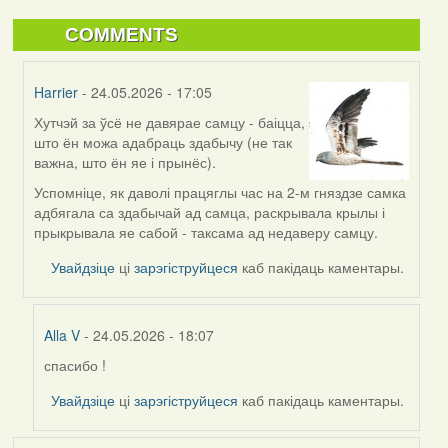
COMMENTS
Harrier
- 24.05.2026 - 17:05
Хутчэй за ўсё не давярае самцу - баіцца,
In
што ён можа адабраць здабычу (не так
reply
важна, што ён яе і прынёс).
to
by
Успомніце, як даволі працяглы час на 2-м гняздзе самка
Alla
адбягала са здабычай ад самца, раскрывала крылы і
V
прыкрывала яе сабой - таксама ад недаверу самцу.
Увайдзіце
ці
зарэгіструйцеся
каб пакідаць каментары.
Alla V
- 24.05.2026 - 18:07
спасибо !
In
reply
Увайдзіце
ці
зарэгіструйцеся
каб пакідаць каментары.
to
by