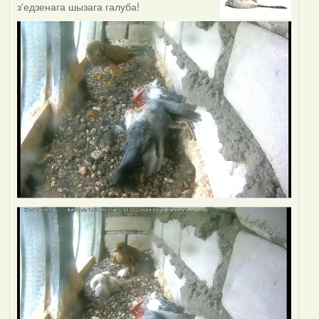
з'едзенага шызага галуба!