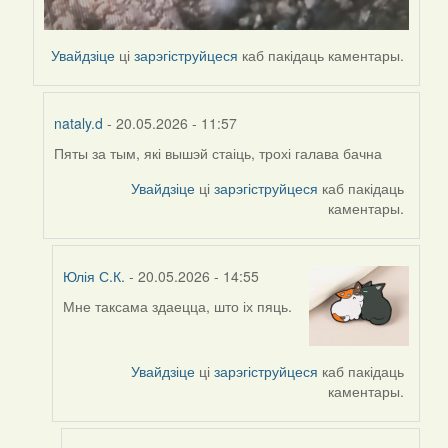
Увайдзіце
ці
зарэгіструйцеся
каб пакідаць каментары.
nataly.d
- 20.05.2026 - 11:57
Пяты за тым, які вышэй стаіць, трохі галава бачна
In
reply
Увайдзіце
ці
зарэгіструйцеся
каб пакідаць
to
каментары.
by
nataly.d
Юлія С.К.
- 20.05.2026 - 14:55
Мне таксама здаецца, што іх пяць.
In
reply
to
Увайдзіце
ці
зарэгіструйцеся
каб пакідаць
by
каментары.
nataly.d