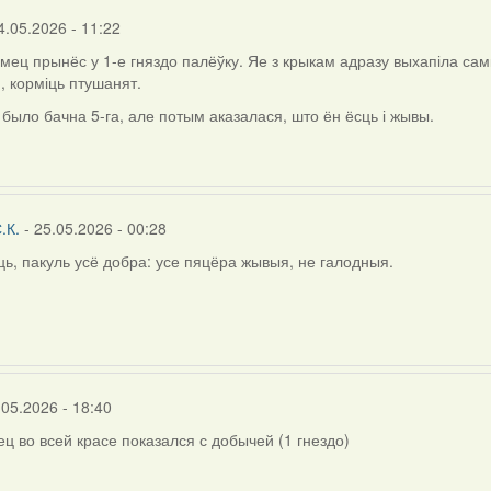
rier
4.05.2026 - 11:22
амец прынёс у 1-е гняздо палёўку. Яе з крыкам адразу выхапіла самк
, корміць птушанят.
 было бачна 5-га, але потым аказалася, што ён ёсць і жывы.
.К.
- 25.05.2026 - 00:28
ь, пакуль усё добра: усе пяцёра жывыя, не галодныя.
.05.2026 - 18:40
ец во всей красе показался с добычей (1 гнездо)