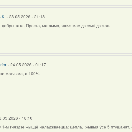
.К.
- 23.05.2026 - 21:18
н добры тата. Проста, магчыма, яшчэ мае дзесьці дзетак.
rier
- 24.05.2026 - 01:17
 не магчыма, а 100%.
ly
ія
.
3.05.2026 - 18:10
у 1-м гняздзе жыццё наладжваецца: цёпла, жывыя ўсе 5 птушанят, 