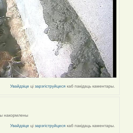
Увайдзіце
ці
зарэгіструйцеся
каб пакідаць каментары.
нцы накормлены
Увайдзіце
ці
зарэгіструйцеся
каб пакідаць каментары.