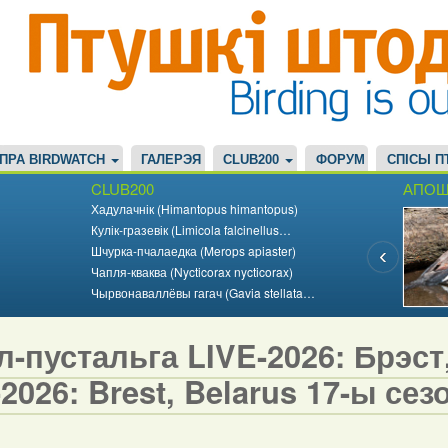
ПРА BIRDWATCH
ГАЛЕРЭЯ
CLUB200
ФОРУМ
СПІСЫ П
CLUB200
АПОШ
Хадулачнік (Himantopus himantopus)
Кулік-гразевік (Limicola falcinellus…
Шчурка-пчалаедка (Merops apiaster)
Чапля-кваква (Nycticorax nycticorax)
Чырвонаваллёвы гагач (Gavia stellata…
-пустальга LIVE-2026: Брэст,
2026: Brest, Belarus 17-ы сезо