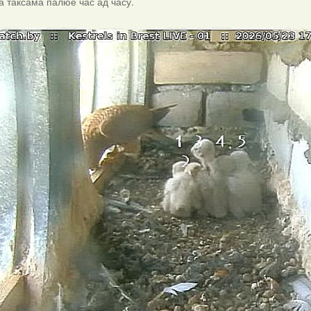
ка таксама палюе час ад часу.