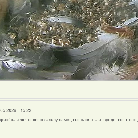
.05.2026 - 15:22
 принёс....так что свою задачу самец выполняет...и ,вроде, все пте