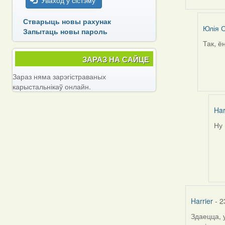
Уваход у сістэму
Стварыць новы рахунак
Юлія С
Запытаць новы пароль
Так, ё
In
reply
ЗАРАЗ НА САЙЦЕ
to
Зараз няма зарэгістраваных
by
карыстальнікаў онлайн.
Alla
V
Har
Ну
In
rep
to
by
Юл
С.К
Harrier
- 2
Здаецца, 