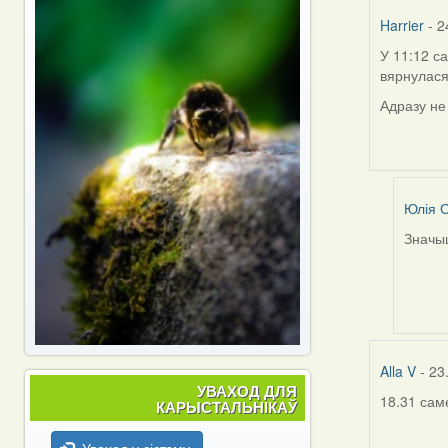
Har
Harrier
- 2
У 11:12 с
вярнулася
Адразу не
Юлія С
Значыц
In
reply
to
by
Harrier
Alla V
- 23
УВАХОД ДЛЯ
18.31 сам
КАРЫСТАЛЬНІКАЎ