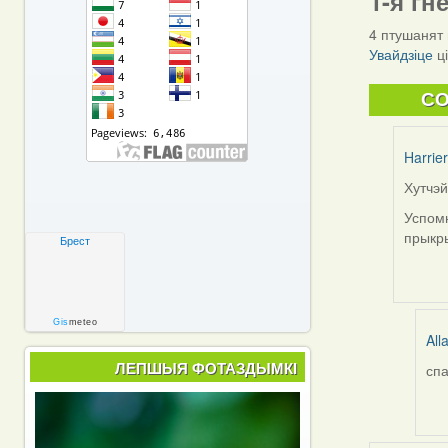
1-я гн
4 птушанят 
Увайдзіце
ц
C
Harrier
Хутчэй
In
reply
Успомн
to
прыкры
Брест
by
Alla
V
Gis
meteo
All
ЛЕПШЫЯ ФОТАЗДЫМКІ
спа
In
rep
to
by