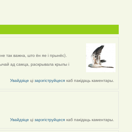
не так важна, што ён яе і прынёс).
бычай ад самца, раскрывала крылы і
Увайдзіце
ці
зарэгіструйцеся
каб пакідаць каментары.
Увайдзіце
ці
зарэгіструйцеся
каб пакідаць каментары.