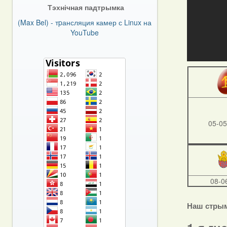
Тэхнічная падтрымка
(Max Bel) - тpансляция камер с Linux на
YouTube
05-05
08-0
Наш стры