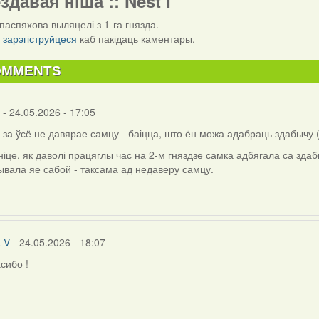
ездавая ніша :: Nest I
паспяхова выляцелі з 1-га гнязда.
і
зарэгіструйцеся
каб пакідаць каментары.
OMMENTS
- 24.05.2026 - 17:05
 за ўсё не давярае самцу - баіцца, што ён можа адабраць здабычу (
іце, як даволі працяглы час на 2-м гняздзе самка адбягала са зда
вала яе сабой - таксама ад недаверу самцу.
a V
- 24.05.2026 - 18:07
сибо !
ly