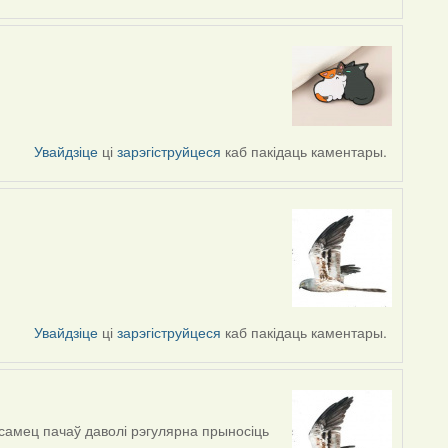
Увайдзіце
ці
зарэгіструйцеся
каб пакідаць каментары.
Увайдзіце
ці
зарэгіструйцеся
каб пакідаць каментары.
самец пачаў даволі рэгулярна прыносіць