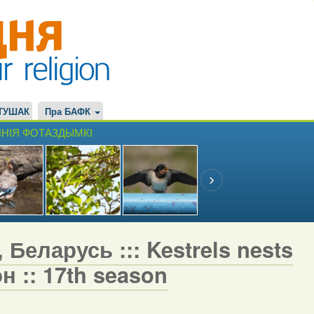
ТУШАК
Пра БАФК
НІЯ ФОТАЗДЫМКІ
 Беларусь ::: Kestrels nests
н :: 17th season