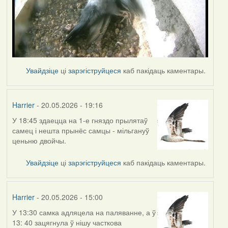
Увайдзіце
ці
зарэгіструйцеся
каб пакідаць каментары.
Harrier
- 20.05.2026 - 19:16
У 18:45 здаецца на 1-е гняздо прылятаў
самец і нешта прынёс самцы - мільгануў
ценьню двойчы.
Увайдзіце
ці
зарэгіструйцеся
каб пакідаць каментары.
Harrier
- 20.05.2026 - 15:00
У 13:30 самка адляцела на паляванне, а ў
13: 40 зацягнула ў нішу часткова