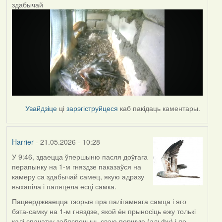
здабычай
Увайдзіце
ці
зарэгіструйцеся
каб пакідаць каментары.
Harrier
- 21.05.2026 - 10:28
У 9:46, здаецца ўпершыню пасля доўгага
перапынку на 1-м гняздзе паказаўся на
камеру са здабычай самец, якую адразу
выхапіла і паляцела есці самка.
Пацверджваецца тэорыя пра палігамнага самца і яго
бэта-самку на 1-м гняздзе, якой ён прыносіць ежу толькі
калі спачатку забяспечыць сваю першую (альфу) і яе