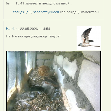
бы.....15.41 залетел в гнездо с мышкой...
Увайдзіце
ці
зарэгіструйцеся
каб пакідаць каментары.
Harrier
- 22.05.2026 - 14:54
На 1-м гняздзе даядаюць галуба: