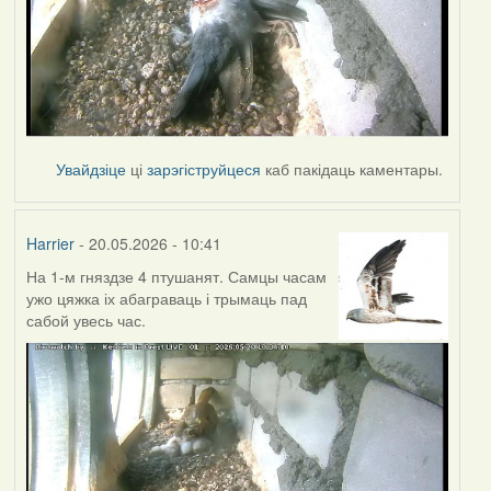
Увайдзіце
ці
зарэгіструйцеся
каб пакідаць каментары.
Harrier
- 20.05.2026 - 10:41
На 1-м гняздзе 4 птушанят. Самцы часам
ужо цяжка іх абаграваць і трымаць пад
сабой увесь час.