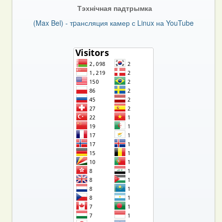
Тэхнічная падтрымка
(Max Bel) - тpансляция камер с Linux на YouTube