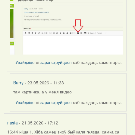
Увайдзіце
ці
зарэгіструйцеся
каб пакідаць каментары.
Burry
- 23.05.2026 - 11:33
там картинка, а у меня видео
In
reply
Увайдзіце
ці
зарэгіструйцеся
каб пакідаць каментары.
to
by
Harrier
nasta
- 21.05.2026 - 17:12
16:44 ніша 1. Хіба самец зноў быў каля гнязда, самка са