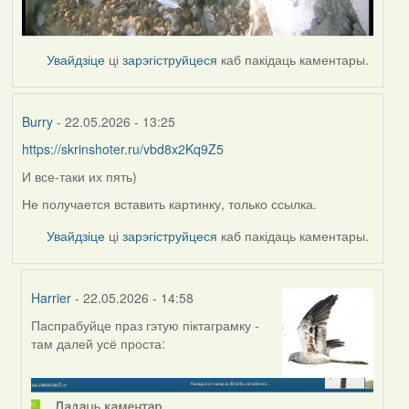
Увайдзіце
ці
зарэгіструйцеся
каб пакідаць каментары.
Burry
- 22.05.2026 - 13:25
https://skrinshoter.ru/vbd8x2Kq9Z5
И все-таки их пять)
Не получается вставить картинку, только ссылка.
Увайдзіце
ці
зарэгіструйцеся
каб пакідаць каментары.
Harrier
- 22.05.2026 - 14:58
Паспрабуйце праз гэтую піктаграмку -
In
там далей усё проста:
reply
to
by
Burry