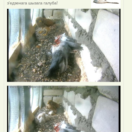
з'едзенага шызага галуба!