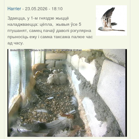
Harrier
- 23.05.2026 - 18:10
Здаецца, у 1-м гняздзе жыццё
наладжваецца: цёпла, жывыя ўсе 5
птушанят, самец пачаў даволі рэгулярна
прыносіць ежу і самка таксама палюе час
ад часу.