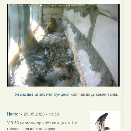
Увайдзіце
ці
зарэгіструйцеся
каб пакідаць каментары.
Harrier
- 23.05.2026 - 10:53
У 9:56 чарговы прылёт самца на 1-е
гняздо - прынёс яшчарку: