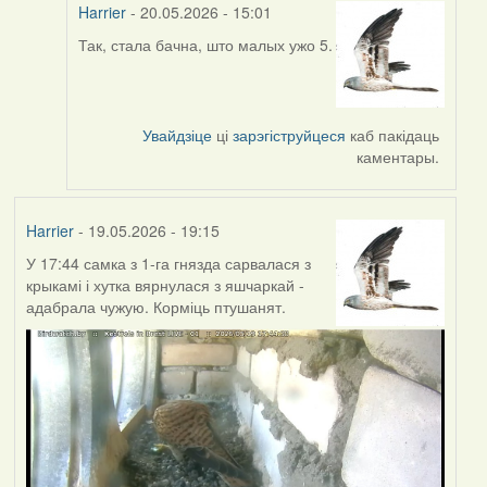
Harrier
- 20.05.2026 - 15:01
Так, стала бачна, што малых ужо 5.
In
reply
to
by
Увайдзіце
ці
зарэгіструйцеся
каб пакідаць
Юлія
каментары.
С.К.
Harrier
- 19.05.2026 - 19:15
У 17:44 самка з 1-га гнязда сарвалася з
крыкамі і хутка вярнулася з яшчаркай -
адабрала чужую. Корміць птушанят.