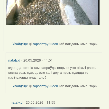
Увайдзіце
ці
зарэгіструйцеся
каб пакідаць каментары.
nataly.d
- 20.05.2026 - 11:51
здаецца, што іх там сапраўды пяць як ужо пісалі раней,
In
цяжка разглядзець але калі доуга прыглядацца то
reply
налічваецца пяць галоў
to
by
Увайдзіце
ці
зарэгіструйцеся
каб пакідаць каментары.
Harrier
nataly.d
- 20.05.2026 - 11:55