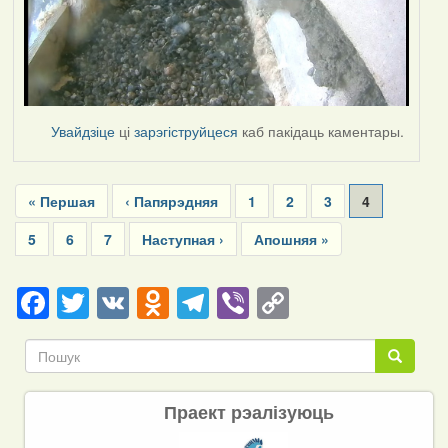
Увайдзіце
ці
зарэгіструйцеся
каб пакідаць каментары.
Pagination
First
« Першая
Previous
‹ Папярэдняя
Page
1
Page
2
Page
3
Current
4
page
page
page
Page
5
Page
6
Page
7
Next
Наступная ›
Last
Апошняя »
page
page
Facebook
Twitter
VK
Odnoklassniki
Telegram
Viber
Copy
Link
Пошук
Пошук
Праект рэалізуюць