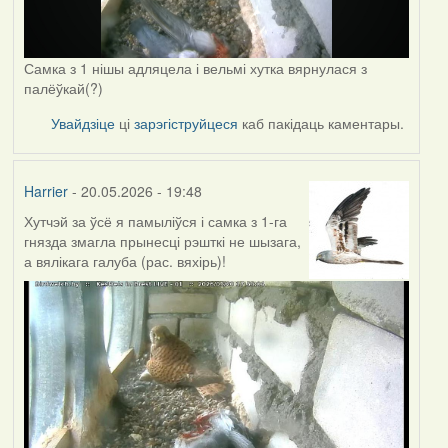
Самка з 1 нішы адляцела і вельмі хутка вярнулася з
палёўкай(?)
Увайдзіце
ці
зарэгіструйцеся
каб пакідаць каментары.
Harrier
- 20.05.2026 - 19:48
Хутчэй за ўсё я памыліўся і самка з 1-га
гнязда змагла прынесці рэшткі не шызага,
а вялікага галуба (рас. вяхірь)!