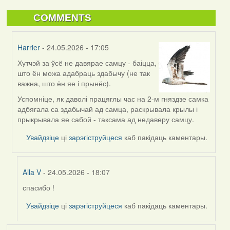
COMMENTS
Harrier
- 24.05.2026 - 17:05
Хутчэй за ўсё не давярае самцу - баіцца,
In
што ён можа адабраць здабычу (не так
reply
важна, што ён яе і прынёс).
to
by
Успомніце, як даволі працяглы час на 2-м гняздзе самка
Alla
адбягала са здабычай ад самца, раскрывала крылы і
V
прыкрывала яе сабой - таксама ад недаверу самцу.
Увайдзіце
ці
зарэгіструйцеся
каб пакідаць каментары.
Alla V
- 24.05.2026 - 18:07
спасибо !
In
reply
Увайдзіце
ці
зарэгіструйцеся
каб пакідаць каментары.
to
by