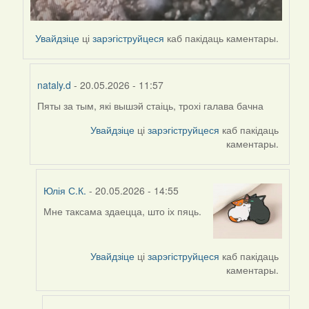
Увайдзіце
ці
зарэгіструйцеся
каб пакідаць каментары.
nataly.d
- 20.05.2026 - 11:57
Пяты за тым, які вышэй стаіць, трохі галава бачна
In
reply
Увайдзіце
ці
зарэгіструйцеся
каб пакідаць
to
каментары.
by
nataly.d
Юлія С.К.
- 20.05.2026 - 14:55
Мне таксама здаецца, што іх пяць.
In
reply
to
Увайдзіце
ці
зарэгіструйцеся
каб пакідаць
by
каментары.
nataly.d