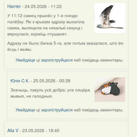
Harrier
Harrier
- 24.05.2026 - 11:22
У 11:12 самец прынёс у 1-е гняздо
палёўку. Яе з крыкам адразу выхапіла
самка, выляцела на некалькі секунд і
вярнулася, корміць птушанят.
Адразу не было бачна 5-га, але потым аказалася, што ён
ёсць і жывы.
Увайдзіце
ці
зарэгіструйцеся
каб пакідаць каментары.
Юлія С.К.
- 25.05.2026 - 00:28
Значыць, пакуль усё добра: усе пяцёра
In
жывыя, не галодныя.
reply
to
Увайдзіце
ці
зарэгіструйцеся
каб пакідаць каментары.
by
Harrier
Alla V
- 23.05.2026 - 18:40