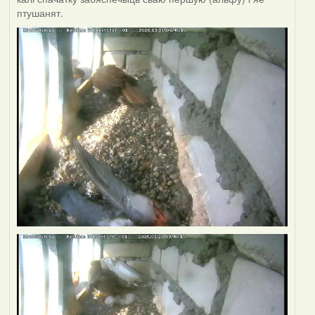
птушанят.