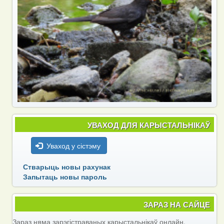
УВАХОД ДЛЯ КАРЫСТАЛЬНІКАЎ
Уваход у сістэму
Стварыць новы рахунак
Запытаць новы пароль
ЗАРАЗ НА САЙЦЕ
Зараз няма зарэгістраваных карыстальнікаў онлайн.