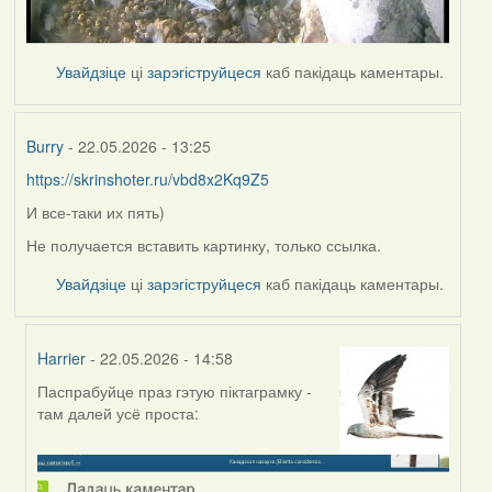
Увайдзіце
ці
зарэгіструйцеся
каб пакідаць каментары.
Burry
- 22.05.2026 - 13:25
https://skrinshoter.ru/vbd8x2Kq9Z5
И все-таки их пять)
Не получается вставить картинку, только ссылка.
Увайдзіце
ці
зарэгіструйцеся
каб пакідаць каментары.
Harrier
- 22.05.2026 - 14:58
Паспрабуйце праз гэтую піктаграмку -
In
там далей усё проста:
reply
to
by
Burry