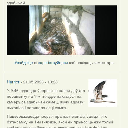
здабычай
Увайдзіце
ці
зарэгіструйцеся
каб пакідаць каментары.
Harrier
- 21.05.2026 - 10:28
У 9:46, здаецца ўпершыню пасля доўгага
перапынку на 1-м гняздзе паказаўся на
камеру са здабычай самец, якую адразу
выхапіла і паляцела есці самка.
Пацверджваецца тэорыя пра палігамнага самца і яго
бэта-самку на 1-м гняздзе, якой ён прыносіць ежу толькі
калі спачатку забяспечыць сваю першую (альфу) і яе