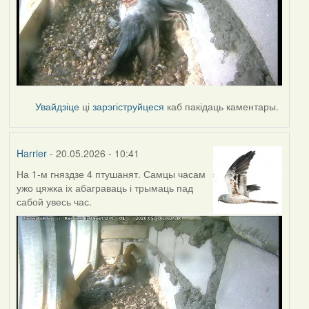
Увайдзіце
ці
зарэгіструйцеся
каб пакідаць каментары.
Harrier
- 20.05.2026 - 10:41
На 1-м гняздзе 4 птушанят. Самцы часам
ужо цяжка іх абаграваць і трымаць пад
сабой увесь час.