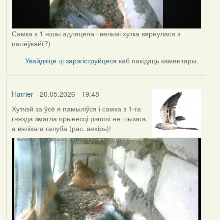
Самка з 1 нішы адляцела і вельмі хутка вярнулася з
палёўкай(?)
Увайдзіце
ці
зарэгіструйцеся
каб пакідаць каментары.
Harrier
- 20.05.2026 - 19:48
Хутчэй за ўсё я памыліўся і самка з 1-га
гнязда змагла прынесці рэшткі не шызага,
а вялікага галуба (рас. вяхірь)!