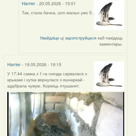
Harrier
- 20.05.2026 - 15:01
Так, стала бачна, што малых ужо 5.
In
reply
to
by
Увайдзіце
ці
зарэгіструйцеся
каб пакідаць
Юлія
каментары.
С.К.
Harrier
- 19.05.2026 - 19:15
У 17:44 самка з 1-га гнязда сарвалася з
крыкамі і хутка вярнулася з яшчаркай -
адабрала чужую. Корміць птушанят.