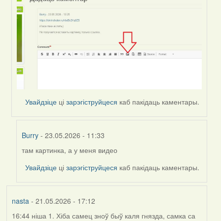
Увайдзіце
ці
зарэгіструйцеся
каб пакідаць каментары.
Burry
- 23.05.2026 - 11:33
там картинка, а у меня видео
In
reply
Увайдзіце
ці
зарэгіструйцеся
каб пакідаць каментары.
to
by
Harrier
nasta
- 21.05.2026 - 17:12
16:44 ніша 1. Хіба самец зноў быў каля гнязда, самка са