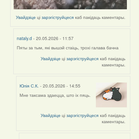
Увайдзіце
ці
зарэгіструйцеся
каб пакідаць каментары.
nataly.d
- 20.05.2026 - 11:57
Пяты за тым, які вышэй стаіць, трохі галава бачна
In
reply
Увайдзіце
ці
зарэгіструйцеся
каб пакідаць
to
каментары.
by
nataly.d
Юлія С.К.
- 20.05.2026 - 14:55
Мне таксама здаецца, што іх пяць.
In
reply
to
Увайдзіце
ці
зарэгіструйцеся
каб пакідаць
by
каментары.
nataly.d