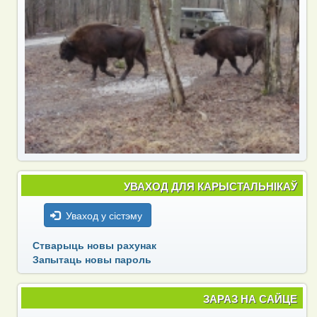
УВАХОД ДЛЯ КАРЫСТАЛЬНІКАЎ
Уваход у сістэму
Стварыць новы рахунак
Запытаць новы пароль
ЗАРАЗ НА САЙЦЕ