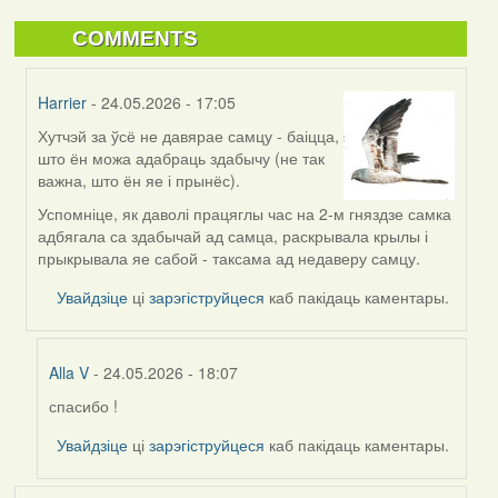
COMMENTS
Harrier
- 24.05.2026 - 17:05
Хутчэй за ўсё не давярае самцу - баіцца,
In
што ён можа адабраць здабычу (не так
reply
важна, што ён яе і прынёс).
to
by
Успомніце, як даволі працяглы час на 2-м гняздзе самка
Alla
адбягала са здабычай ад самца, раскрывала крылы і
V
прыкрывала яе сабой - таксама ад недаверу самцу.
Увайдзіце
ці
зарэгіструйцеся
каб пакідаць каментары.
Alla V
- 24.05.2026 - 18:07
спасибо !
In
reply
Увайдзіце
ці
зарэгіструйцеся
каб пакідаць каментары.
to
by