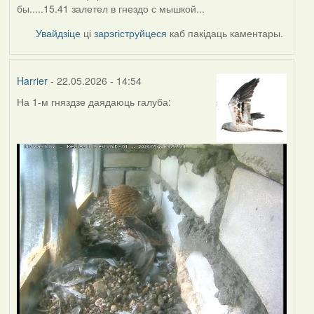
бы.....15.41 залетел в гнездо с мышкой...
Увайдзіце
ці
зарэгіструйцеся
каб пакідаць каментары.
Harrier
- 22.05.2026 - 14:54
На 1-м гняздзе даядаюць галуба: