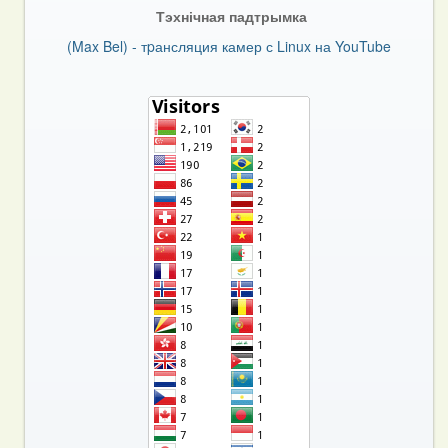
Тэхнічная падтрымка
(Max Bel) - тpансляция камер с Linux на YouTube