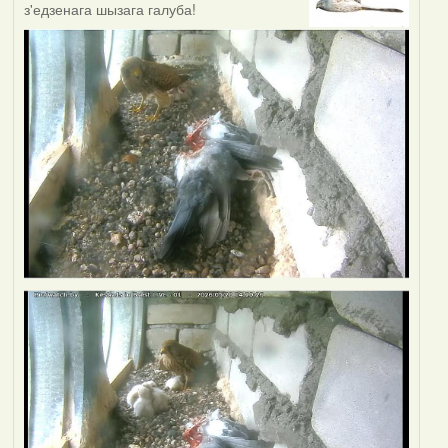
з'едзенага шызага галуба!