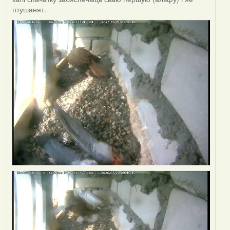
птушанят.