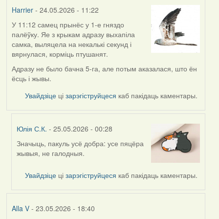
Harrier
Harrier
- 24.05.2026 - 11:22
У 11:12 самец прынёс у 1-е гняздо
палёўку. Яе з крыкам адразу выхапіла
самка, выляцела на некалькі секунд і
вярнулася, корміць птушанят.
Адразу не было бачна 5-га, але потым аказалася, што ён
ёсць і жывы.
Увайдзіце
ці
зарэгіструйцеся
каб пакідаць каментары.
Юлія С.К.
- 25.05.2026 - 00:28
Значыць, пакуль усё добра: усе пяцёра
In
жывыя, не галодныя.
reply
to
Увайдзіце
ці
зарэгіструйцеся
каб пакідаць каментары.
by
Harrier
Alla V
- 23.05.2026 - 18:40