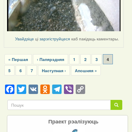
Увайдзіце
ці
зарэгіструйцеся
каб пакідаць каментары.
Pagination
First
« Першая
Previous
‹ Папярэдняя
Page
1
Page
2
Page
3
Current
4
page
page
page
Page
5
Page
6
Page
7
Next
Наступная ›
Last
Апошняя »
page
page
Facebook
Twitter
VK
Odnoklassniki
Telegram
Viber
Copy
Link
Пошук
Пошук
Праект рэалізуюць