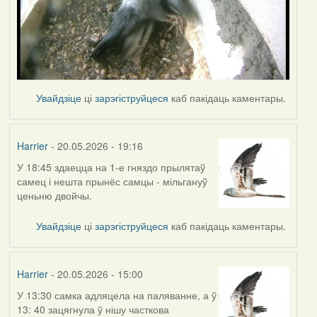
Увайдзіце
ці
зарэгіструйцеся
каб пакідаць каментары.
Harrier
- 20.05.2026 - 19:16
У 18:45 здаецца на 1-е гняздо прылятаў
самец і нешта прынёс самцы - мільгануў
ценьню двойчы.
Увайдзіце
ці
зарэгіструйцеся
каб пакідаць каментары.
Harrier
- 20.05.2026 - 15:00
У 13:30 самка адляцела на паляванне, а ў
13: 40 зацягнула ў нішу часткова