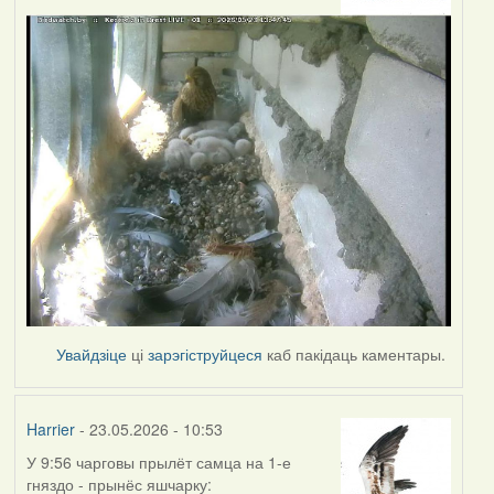
Увайдзіце
ці
зарэгіструйцеся
каб пакідаць каментары.
Harrier
- 23.05.2026 - 10:53
У 9:56 чарговы прылёт самца на 1-е
гняздо - прынёс яшчарку: