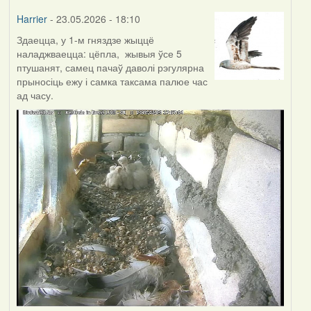
Harrier
- 23.05.2026 - 18:10
Здаецца, у 1-м гняздзе жыццё
наладжваецца: цёпла, жывыя ўсе 5
птушанят, самец пачаў даволі рэгулярна
прыносіць ежу і самка таксама палюе час
ад часу.