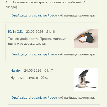
18.31 самец во всей красе показался с добычей (1
гнездо)
Увайдзіце
ці
зарэгіструйцеся
каб пакідаць каментары.
Юлія С.К.
- 23.05.2026 - 21:18
Так, ён добры тата. Проста, магчыма,
In
яшчэ мае дзесьці дзетак.
reply
to
Увайдзіце
ці
зарэгіструйцеся
каб пакідаць каментары.
by
Alla
V
Harrier
- 24.05.2026 - 01:17
Ну не магчыма, а 100%.
In
reply
to
by
Увайдзіце
ці
зарэгіструйцеся
каб пакідаць каментары.
Юлія
С.К.