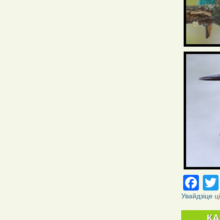
Fa
Увайдзіце
ц
К