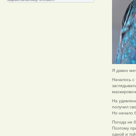
Я давно меч
Началось с 
заглядывать
маскировоч
На удивлен
получил св
Но начало 
Погода не б
Поэтому при
одной и той