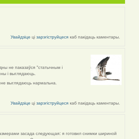
Увайдзіце
ці
зарэгіструйцеся
каб пакідаць каментары.
дны не паказаўся "статычным і
яны і выглядаюць.
мяне выглядаюць нармальна.
Увайдзіце
ці
зарэгіструйцеся
каб пакідаць каментары.
размерами засада следующая: я готовил снимки шириной