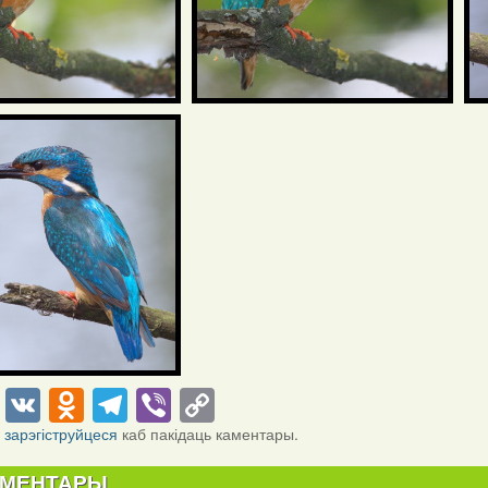
cebook
Twitter
VK
Odnoklassniki
Telegram
Viber
Copy
Link
і
зарэгіструйцеся
каб пакідаць каментары.
АМЕНТАРЫ