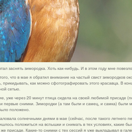
тал заснять зимородка. Хоть как-нибудь. И в этом году мне повезло
того, что в мае я обратил внимание на частый свист зимородков ок
, прикидывать, как можно сфотографировать этого красавца. В кон
ной сетью.
ие, уже через 20 минут птица сидела на своей любимой присаде (
ои первые снимки. Зимородки (а там были и самец, и самка) были 
было положено.
аловала солнечными днями в мае (сейчас, после такого летнего пек
шлось положиться на вспышки и снимать в тех условиях, какие бы
 же присаде. Какие-то снимки с тех сессий я уже выкладывал в гал