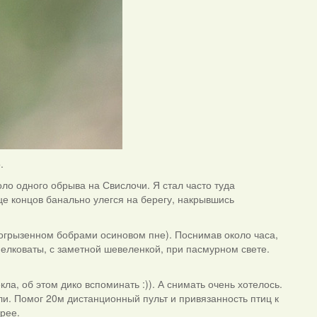
.
оло одного обрыва на Свислочи. Я стал часто туда
це концов банально улегся на берегу, накрывшись
погрызенном бобрами осиновом пне). Поснимав около часа,
мелковаты, с заметной шевеленкой, при пасмурном свете.
ла, об этом дико вспоминать :)). А снимать очень хотелось.
ли. Помог 20м дистанционный пульт и привязанность птиц к
ерее.