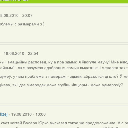
18.08.2010 - 20:07
блемы с размерами :((
- 18.08.2010 - 22:54
ы і эмацыйны расповед, ну а пра здымкі я ўвогуле маўчу! Мне ніво
айным" - як я разумею адабраныя самыя выдатныя і менавіта так 
зумеў, у чым праблемы з памерамі - здымкі абрэзаліся ці што? Ў 
ікава, як і дзе зімародак можа згубіць кіпцюры - можа адмарозіў?
j
rzej
- 19.08.2010 - 10:00
 счет когтей Валера Юрко высказал такое же предположение. А с 