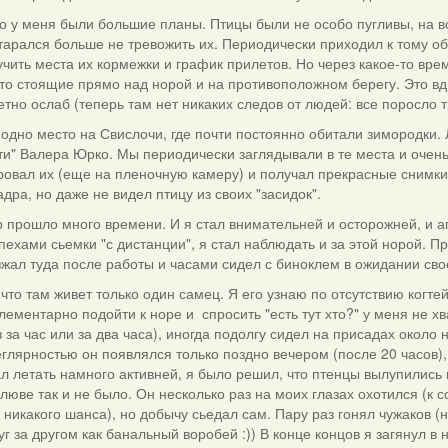
то у меня были большие планы. Птицы были не особо пугливы, на 
старался больше не тревожить их. Периодически приходил к тому о
чить места их кормежки и график прилетов. Но через какое-то вре
то стоящие прямо над норой и на противоположном берегу. Это вдв
тно ослаб (теперь там нет никаких следов от людей: все поросло 
одно место на Свислочи, где почти постоянно обитали зимородки. Л
ти" Валера Юрко. Мы периодически заглядывали в те места и очень
овал их (еще на пленочную камеру) и получал прекрасные снимки. 
адра, но даже не видел птицу из своих "засидок".
ор прошло много времени. И я стал внимательней и осторожней, и 
пехами сьемки "с дистанции", я стал наблюдать и за этой норой. 
зжал туда после работы и часами сидел с биноклем в ожидании сво
 что там живет только один самец. Я его узнаю по отсутствию когте
лементарно подойти к норе и спросить "есть тут хто?" у меня не хв
з за час или за два часа), иногда подолгу сидел на присадах около 
глярностью он появлялся только поздно вечером (после 20 часов), 
л летать намного активней, я было решил, что птенцы вылупились 
люве так и не было. Он несколько раз на моих глазах охотился (к
 никакого шанса), но добычу сьедал сам. Пару раз гонял чужаков (
уг за другом как банальный воробей :)) В конце концов я загянул в