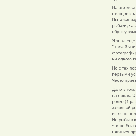
На это мес
птенцов и 
Пытался изу
рыбаки, час
обрыву заме
Я знал еще 
"птичей час
фотографир
ни одного к
Но с тех п
первыми ус
Часто прие
Дело в том,
на яйцах. Э
редко (1 ра
завидной ре
июля он ста
Но рыбы в к
это не было
гоняться др