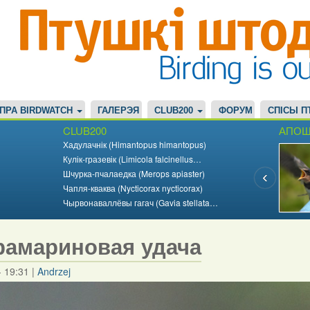
ПРА BIRDWATCH
ГАЛЕРЭЯ
CLUB200
ФОРУМ
СПІСЫ П
CLUB200
АПОШ
Хадулачнік (Himantopus himantopus)
Кулік-гразевік (Limicola falcinellus…
Шчурка-пчалаедка (Merops apiaster)
Чапля-кваква (Nycticorax nycticorax)
Чырвонаваллёвы гагач (Gavia stellata…
рамариновая удача
- 19:31
|
Andrzej