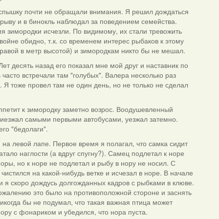
вспышку почти не обращали внимания. Я решил дождаться
брыву и в бинокль наблюдал за поведением семейства.
мя зимородки исчезли. По видимому, их стали тревожить
ойне обидно, т.к. со временем интерес рыбаков к этому
травой в метр высотой) и зимородкам никто бы не мешал.
ет десять назад его показал мне мой друг и наставник по
 часто встречали там "голубых". Валера несколько раз
Я тоже провел там не один день, но не только не сделал
аппетит к зимородку заметно возрос. Воодушевленный
Приезжал самыми первыми автобусами, уезжал затемно.
его "бедолаги".
й на левой лапе. Первое время я полагал, что самка сидит
атало наглости (а вдруг спугну?). Самец подлетал к норе
норы, но к норе не подлетал и рыбу в нору не носил. С
чистился на какой-нибудь ветке и исчезал в норе. В начале
и я скоро дождусь долгожданных кадров с рыбками в клюве.
 сожалению это было на противоположной стороне и заснять
никогда бы не подумал, что такая важная птица может
 нору с фонариком и убедился, что нора пуста.