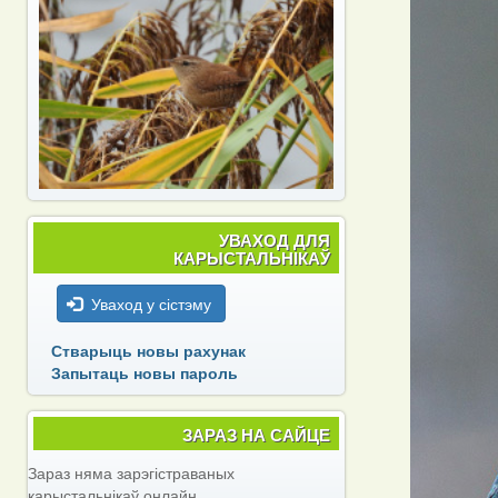
УВАХОД ДЛЯ
КАРЫСТАЛЬНІКАЎ
Уваход у сістэму
Стварыць новы рахунак
Запытаць новы пароль
ЗАРАЗ НА САЙЦЕ
Зараз няма зарэгістраваных
карыстальнікаў онлайн.