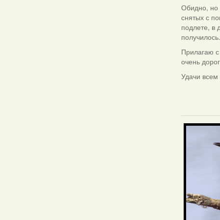
Обидно, но 
снятых с по
подлете, в 
получилось
Прилагаю с
очень дорог
Удачи всем
Фотаздымк