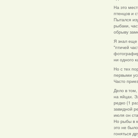
На это мес
птенцов и 
Пытался изу
рыбаки, час
обрыву заме
Я знал еще 
"птичей час
фотографир
ни одного к
Но с тех п
первыми ус
Часто прие
Дело в том,
на яйцах. Э
редко (1 ра
завидной ре
июля он ста
Но рыбы в к
это не было
гоняться др