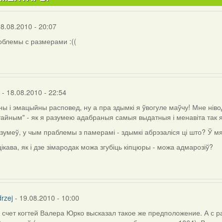
18.08.2010 - 20:07
блемы с размерами :((
- 18.08.2010 - 22:54
ы і эмацыйны расповед, ну а пра здымкі я ўвогуле маўчу! Мне ніво
айным" - як я разумею адабраныя самыя выдатныя і менавіта так 
зумеў, у чым праблемы з памерамі - здымкі абрэзаліся ці што? Ў 
ікава, як і дзе зімародак можа згубіць кіпцюры - можа адмарозіў?
j
rzej
- 19.08.2010 - 10:00
 счет когтей Валера Юрко высказал такое же предположение. А с 