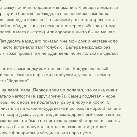
вспышку почти не обращали внимания. Я решил дождаться
брыву и в бинокль наблюдал за поведением семейства.
мя зимородки исчезли. По видимому, их стали тревожить
ойне обидно, т.к. со временем интерес рыбаков к этому
травой в метр высотой) и зимородкам никто бы не мешал.
ет десять назад его показал мне мой друг и наставник по
 часто встречали там "голубых". Валера несколько раз
Я тоже провел там не один день, но не только не сделал
аппетит к зимородку заметно возрос. Воодушевленный
Приезжал самыми первыми автобусами, уезжал затемно.
его "бедолаги".
й на левой лапе. Первое время я полагал, что самка сидит
атало наглости (а вдруг спугну?). Самец подлетал к норе
норы, но к норе не подлетал и рыбу в нору не носил. С
чистился на какой-нибудь ветке и исчезал в норе. В начале
и я скоро дождусь долгожданных кадров с рыбками в клюве.
 сожалению это было на противоположной стороне и заснять
никогда бы не подумал, что такая важная птица может
 нору с фонариком и убедился, что нора пуста.