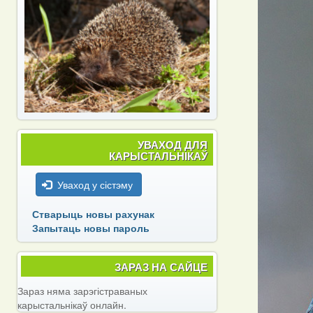
УВАХОД ДЛЯ
КАРЫСТАЛЬНІКАЎ
Уваход у сістэму
Стварыць новы рахунак
Запытаць новы пароль
ЗАРАЗ НА САЙЦЕ
Зараз няма зарэгістраваных
карыстальнікаў онлайн.