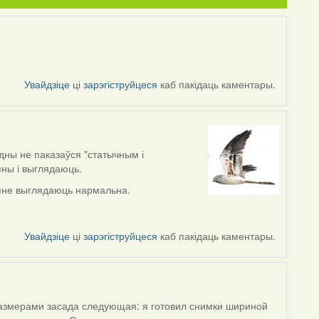
Увайдзіце
ці
зарэгіструйцеся
каб пакідаць каментары.
дны не паказаўся "статычным і
яны і выглядаюць.
мяне выглядаюць нармальна.
Увайдзіце
ці
зарэгіструйцеся
каб пакідаць каментары.
размерами засада следующая: я готовил снимки шириной