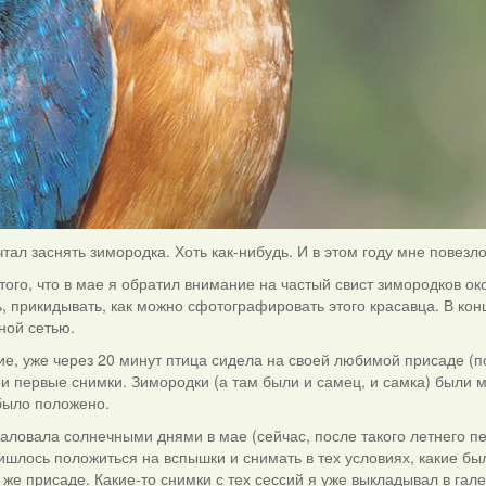
тал заснять зимородка. Хоть как-нибудь. И в этом году мне повезло
того, что в мае я обратил внимание на частый свист зимородков ок
, прикидывать, как можно сфотографировать этого красавца. В кон
ной сетью.
ие, уже через 20 минут птица сидела на своей любимой присаде (
ои первые снимки. Зимородки (а там были и самец, и самка) были 
было положено.
аловала солнечными днями в мае (сейчас, после такого летнего пек
шлось положиться на вспышки и снимать в тех условиях, какие бы
 же присаде. Какие-то снимки с тех сессий я уже выкладывал в гал