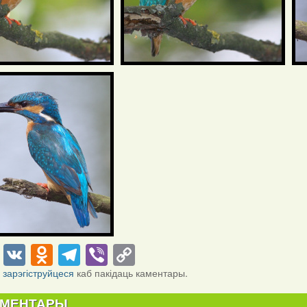
cebook
Twitter
VK
Odnoklassniki
Telegram
Viber
Copy
Link
і
зарэгіструйцеся
каб пакідаць каментары.
АМЕНТАРЫ