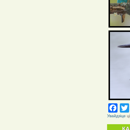
Fa
Увайдзіце
ц
К