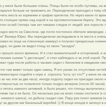
то у меня были большие планы. Птицы были не особо пугливы, на 
старался больше не тревожить их. Периодически приходил к тому о
чить места их кормежки и график прилетов. Но через какое-то вре
то стоящие прямо над норой и на противоположном берегу. Это вдв
тно ослаб (теперь там нет никаких следов от людей: все поросло 
одно место на Свислочи, где почти постоянно обитали зимородки. Л
ти" Валера Юрко. Мы периодически заглядывали в те места и очень
овал их (еще на пленочную камеру) и получал прекрасные снимки. 
адра, но даже не видел птицу из своих "засидок".
ор прошло много времени. И я стал внимательней и осторожней, и 
пехами сьемки "с дистанции", я стал наблюдать и за этой норой. 
зжал туда после работы и часами сидел с биноклем в ожидании сво
 что там живет только один самец. Я его узнаю по отсутствию когте
лементарно подойти к норе и спросить "есть тут хто?" у меня не хв
з за час или за два часа), иногда подолгу сидел на присадах около 
глярностью он появлялся только поздно вечером (после 20 часов), 
л летать намного активней, я было решил, что птенцы вылупились 
люве так и не было. Он несколько раз на моих глазах охотился (к
 никакого шанса), но добычу сьедал сам. Пару раз гонял чужаков (
уг за другом как банальный воробей :)) В конце концов я загянул в