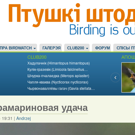
ПРА BIRDWATCH
ГАЛЕРЭЯ
CLUB200
ФОРУМ
СПІСЫ П
CLUB200
АПОШ
Хадулачнік (Himantopus himantopus)
Кулік-гразевік (Limicola falcinellus…
Шчурка-пчалаедка (Merops apiaster)
Чапля-кваква (Nycticorax nycticorax)
Чырвонаваллёвы гагач (Gavia stellata…
рамариновая удача
- 19:31
|
Andrzej