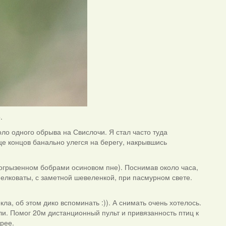
.
оло одного обрыва на Свислочи. Я стал часто туда
це концов банально улегся на берегу, накрывшись
погрызенном бобрами осиновом пне). Поснимав около часа,
мелковаты, с заметной шевеленкой, при пасмурном свете.
ла, об этом дико вспоминать :)). А снимать очень хотелось.
ли. Помог 20м дистанционный пульт и привязанность птиц к
ерее.