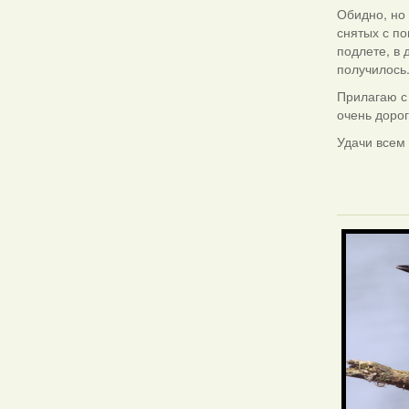
Обидно, но 
снятых с по
подлете, в 
получилось
Прилагаю с
очень дорог
Удачи всем
Фотаздымк