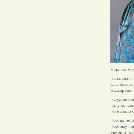
Я давно меч
Началось с 
заглядывать
маскировоч
На удивлен
получил св
Но начало 
Погода не б
Поэтому при
одной и той