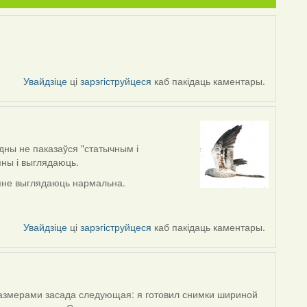
Увайдзіце
ці
зарэгіструйцеся
каб пакідаць каментары.
дны не паказаўся "статычным і
яны і выглядаюць.
мяне выглядаюць нармальна.
Увайдзіце
ці
зарэгіструйцеся
каб пакідаць каментары.
размерами засада следующая: я готовил снимки шириной