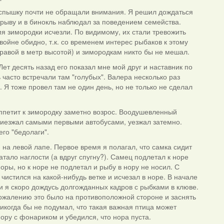
вспышку почти не обращали внимания. Я решил дождаться
брыву и в бинокль наблюдал за поведением семейства.
мя зимородки исчезли. По видимому, их стали тревожить
ойне обидно, т.к. со временем интерес рыбаков к этому
травой в метр высотой) и зимородкам никто бы не мешал.
ет десять назад его показал мне мой друг и наставник по
 часто встречали там "голубых". Валера несколько раз
Я тоже провел там не один день, но не только не сделал
аппетит к зимородку заметно возрос. Воодушевленный
Приезжал самыми первыми автобусами, уезжал затемно.
его "бедолаги".
й на левой лапе. Первое время я полагал, что самка сидит
атало наглости (а вдруг спугну?). Самец подлетал к норе
норы, но к норе не подлетал и рыбу в нору не носил. С
чистился на какой-нибудь ветке и исчезал в норе. В начале
и я скоро дождусь долгожданных кадров с рыбками в клюве.
 сожалению это было на противоположной стороне и заснять
никогда бы не подумал, что такая важная птица может
 нору с фонариком и убедился, что нора пуста.