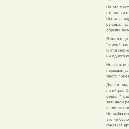
На это мес
птенцов и 
Пытался изу
рыбаки, час
обрыву заме
Я знал еще 
"птичей час
фотографир
ни одного к
Но с тех п
первыми ус
Часто прие
Дело в том,
на яйцах. Э
редко (1 ра
завидной ре
июля он ста
Но рыбы в к
это не было
гоняться др