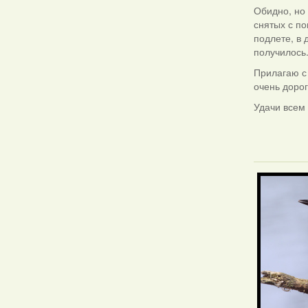
Обидно, но 
снятых с по
подлете, в 
получилось
Прилагаю с
очень дорог
Удачи всем
Фотаздымк