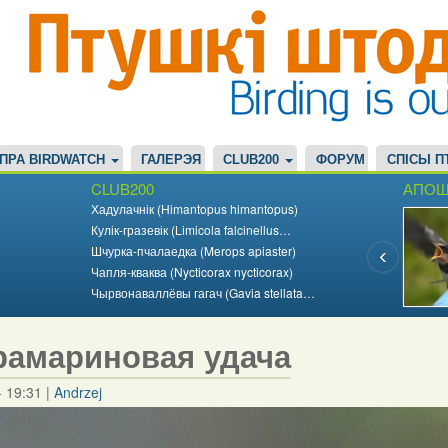
ПРА BIRDWATCH
ГАЛЕРЭЯ
CLUB200
ФОРУМ
СПІСЫ П
CLUB200
АПОШ
Хадулачнік (Himantopus himantopus)
Кулік-гразевік (Limicola falcinellus…
Шчурка-пчалаедка (Merops apiaster)
Чапля-кваква (Nycticorax nycticorax)
Чырвонаваллёвы гагач (Gavia stellata…
рамариновая удача
- 19:31
|
Andrzej