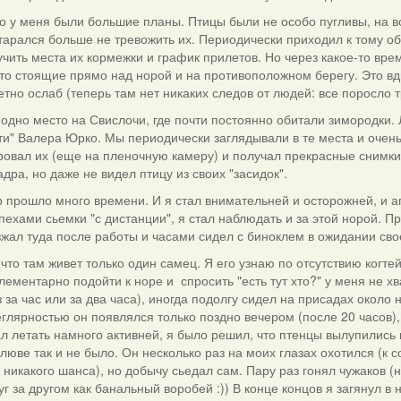
то у меня были большие планы. Птицы были не особо пугливы, на 
старался больше не тревожить их. Периодически приходил к тому о
чить места их кормежки и график прилетов. Но через какое-то вре
то стоящие прямо над норой и на противоположном берегу. Это вдв
тно ослаб (теперь там нет никаких следов от людей: все поросло 
одно место на Свислочи, где почти постоянно обитали зимородки. Л
ти" Валера Юрко. Мы периодически заглядывали в те места и очень
овал их (еще на пленочную камеру) и получал прекрасные снимки. 
адра, но даже не видел птицу из своих "засидок".
ор прошло много времени. И я стал внимательней и осторожней, и 
пехами сьемки "с дистанции", я стал наблюдать и за этой норой. 
зжал туда после работы и часами сидел с биноклем в ожидании сво
 что там живет только один самец. Я его узнаю по отсутствию когте
лементарно подойти к норе и спросить "есть тут хто?" у меня не хв
з за час или за два часа), иногда подолгу сидел на присадах около 
глярностью он появлялся только поздно вечером (после 20 часов), 
л летать намного активней, я было решил, что птенцы вылупились 
люве так и не было. Он несколько раз на моих глазах охотился (к
 никакого шанса), но добычу сьедал сам. Пару раз гонял чужаков (
уг за другом как банальный воробей :)) В конце концов я загянул в