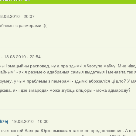
18.08.2010 - 20:07
блемы с размерами :((
- 18.08.2010 - 22:54
ы і эмацыйны расповед, ну а пра здымкі я ўвогуле маўчу! Мне ніво
айным" - як я разумею адабраныя самыя выдатныя і менавіта так 
зумеў, у чым праблемы з памерамі - здымкі абрэзаліся ці што? Ў 
ікава, як і дзе зімародак можа згубіць кіпцюры - можа адмарозіў?
j
rzej
- 19.08.2010 - 10:00
 счет когтей Валера Юрко высказал такое же предположение. А с 