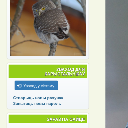
УВАХОД ДЛЯ
КАРЫСТАЛЬНІКАЎ
Уваход у сістэму
Стварыць новы рахунак
Запытаць новы пароль
ЗАРАЗ НА САЙЦЕ