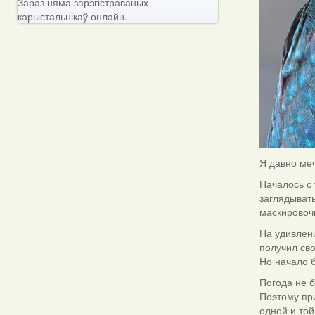
Зараз няма зарэгістраваных
карыстальнікаў онлайн.
Я давно меч
Началось с 
заглядывать
маскировоч
На удивлен
получил св
Но начало 
Погода не б
Поэтому при
одной и той