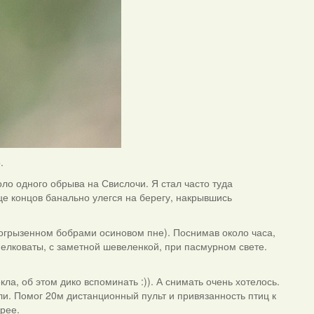
.
оло одного обрыва на Свислочи. Я стал часто туда
це концов банально улегся на берегу, накрывшись
погрызенном бобрами осиновом пне). Поснимав около часа,
мелковаты, с заметной шевеленкой, при пасмурном свете.
ла, об этом дико вспоминать :)). А снимать очень хотелось.
ли. Помог 20м дистанционный пульт и привязанность птиц к
ерее.