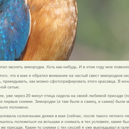
тал заснять зимородка. Хоть как-нибудь. И в этом году мне повезло
того, что в мае я обратил внимание на частый свист зимородков ок
, прикидывать, как можно сфотографировать этого красавца. В кон
ной сетью.
ие, уже через 20 минут птица сидела на своей любимой присаде (
ои первые снимки. Зимородки (а там были и самец, и самка) были 
было положено.
аловала солнечными днями в мае (сейчас, после такого летнего пек
шлось положиться на вспышки и снимать в тех условиях, какие бы
 же присаде. Какие-то снимки с тех сессий я уже выкладывал в гал