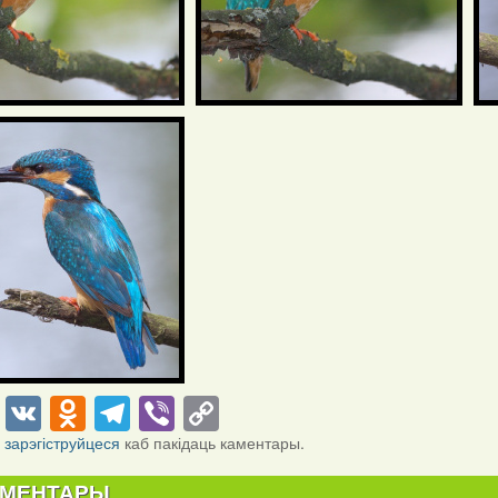
cebook
Twitter
VK
Odnoklassniki
Telegram
Viber
Copy
Link
і
зарэгіструйцеся
каб пакідаць каментары.
АМЕНТАРЫ