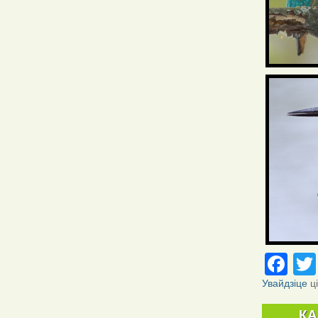
Fa
Увайдзіце
ц
К