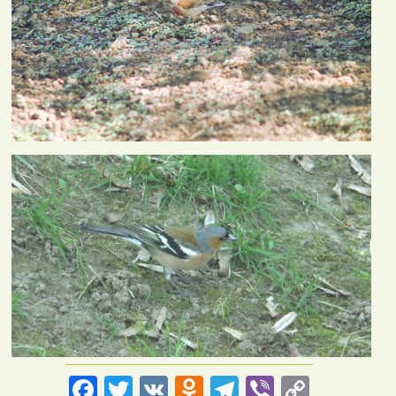
Facebook
Twitter
VK
Odnoklassniki
Telegram
Viber
Copy