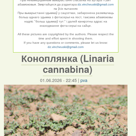
Пры некамерцыйным выкарыстанні спасылка на аўтара і сайт
абавязковыя. Звяртайцеся да рэдактара:
dz.vincheuski@gmail.com
па ўсіх пытаннях
Пры выкарыстанні здымкаў у сацсетках, забаронена размяшчаць
больш аднаго здымка з фотасерыі на пост, таксама абавязковы
надпіс "больш здымкаў тут:" і далей канкрэтны адрас на
знаходжанне фота-серыі на сайце.
All these pictures are copyrighted by the authors. Please respect the
time and effort spent in shooting them.
If you have any questions or comments, please let us know:
dz.vincheuski@gmail.com
Коноплянка (Linaria
cannabina)
01.06.2026 - 22:45
|
pva