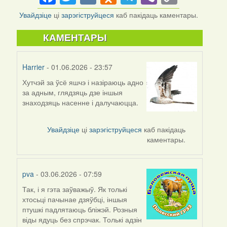
Link
Увайдзіце
ці
зарэгіструйцеся
каб пакідаць каментары.
КАМЕНТАРЫ
Harrier
- 01.06.2026 - 23:57
Хутчэй за ўсё яшчэ і назіраюць адно
за адным, глядзяць дзе іншыя
знаходзяць насенне і далучаюцца.
Увайдзіце
ці
зарэгіструйцеся
каб пакідаць
каментары.
pva
- 03.06.2026 - 07:59
Так, і я гэта заўважыў. Як толькі
хтосьці пачынае дзяўбці, іншыя
птушкі падлятаюць бліжэй. Розныя
віды ядуць без спрэчак. Толькі адзін