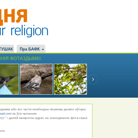
ТУШАК
Пра БАФК
НІЯ ФОТАЗДЫМКІ
здымка або яго часткі неабходны пісьмовы дазвол аўтара.
mail.com
па ўсіх пытаннях
тут:" і далей канкрэтны адрас на знаходжанне фота-серыі
hem.