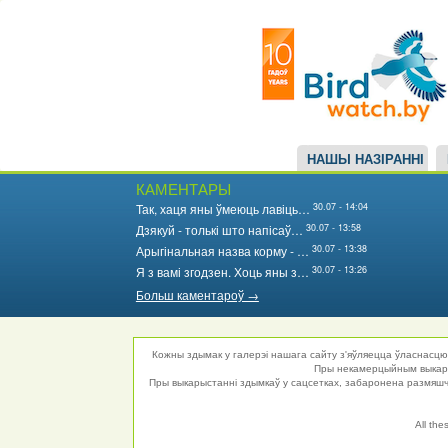
Main
Перайсці
да
navigation
асноўнага
змесціва
НАШЫ НАЗІРАННІ
КАМЕНТАРЫ
30.07 - 14:04
Так, хаця яны ўмеюць лавіць…
30.07 - 13:58
Дзякуй - толькі што напісаў…
30.07 - 13:38
Арыгінальная назва корму - …
30.07 - 13:26
Я з вамі згодзен. Хоць яны з…
Больш каментароў →
Кожны здымак у галерэі нашага сайту з'яўляецца ўласнасцю 
Пры некамерцыйным выкарыс
Пры выкарыстанні здымкаў у сацсетках, забаронена размяшча
All the