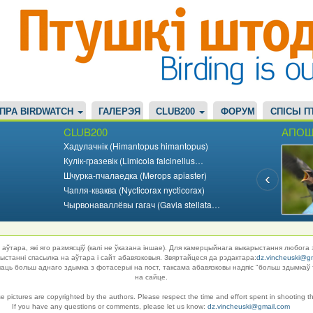
ПРА BIRDWATCH
ГАЛЕРЭЯ
CLUB200
ФОРУМ
СПІСЫ П
CLUB200
АПОШ
Хадулачнік (Himantopus himantopus)
Кулік-гразевік (Limicola falcinellus…
Шчурка-пчалаедка (Merops apiaster)
Чапля-кваква (Nycticorax nycticorax)
Чырвонаваллёвы гагач (Gavia stellata…
аўтара, які яго размясціў (калі не ўказана іншае). Для камерцыйнага выкарыстання любога 
танні спасылка на аўтара і сайт абавязковыя. Звяртайцеся да рэдактара:
dz.vincheuski@g
ць больш аднаго здымка з фотасерыі на пост, таксама абавязковы надпіс "больш здымкаў 
на сайце.
se pictures are copyrighted by the authors. Please respect the time and effort spent in shooting t
If you have any questions or comments, please let us know:
dz.vincheuski@gmail.com