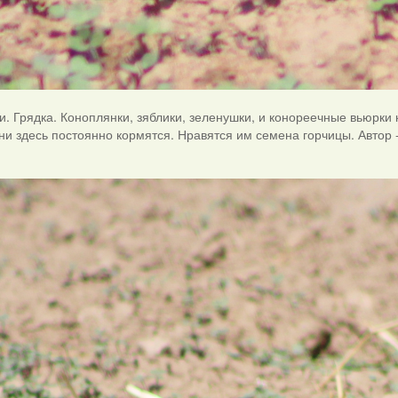
и. Грядка. Коноплянки, зяблики, зеленушки, и конореечные вьюрки 
Они здесь постоянно кормятся. Нравятся им семена горчицы. Автор