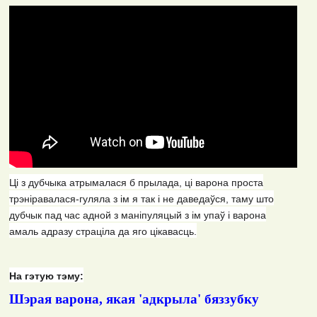
Ці з дубчыка атрымалася б прылада, ці варона проста
трэніравалася-гуляла з ім я так і не даведаўся, таму што
дубчык пад час адной з маніпуляцый з ім упаў і варона
амаль адразу страціла да яго цікавасць.
На гэтую тэму:
Шэрая варона, якая 'адкрыла' бяззубку