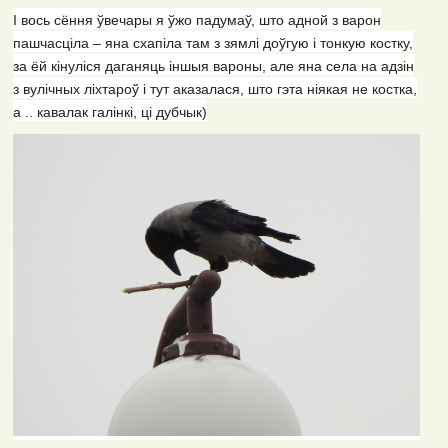
І вось сёння ўвечары я ўжо падумаў, што адной з варон
пашчасціла – яна схапіла там з зямлі доўгую і тонкую костку,
за ёй кінуліся даганяць іншыя вароны, але яна села на адзін
з вулічных ліхтароў і тут аказалася, што гэта ніякая не костка,
а .. кавалак галінкі, ці дубчык)