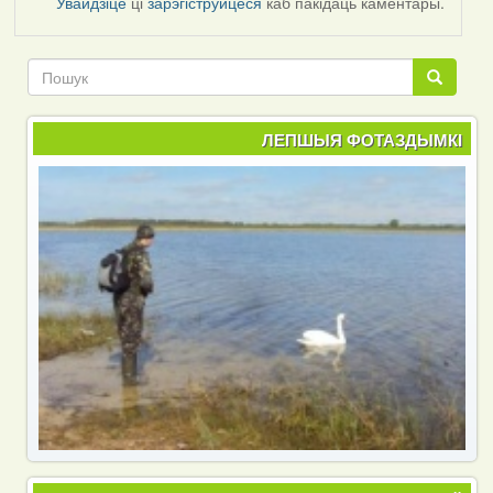
Увайдзіце
ці
зарэгіструйцеся
каб пакідаць каментары.
Пошук
Пошук
ЛЕПШЫЯ ФОТАЗДЫМКІ