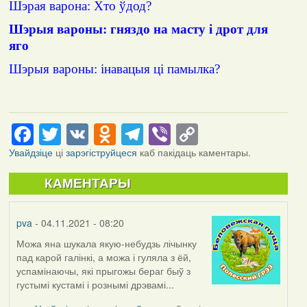
Шэрая варона: Хто ўдод?
Шэрыя вароны: гняздо на масту і дрот для
яго
Шэрыя вароны: інавацыя ці памылка?
Facebook
Twitter
VK
Odnoklassniki
Telegram
Viber
Copy
Link
Увайдзіце
ці
зарэгіструйцеся
каб пакідаць каментары.
КАМЕНТАРЫ
pva
- 04.11.2021 - 08:20
Можа яна шукала якую-небудзь лічынку
пад карой галінкі, а можа і гуляла з ёй,
успамінаючы, які прыгожы бераг быў з
густымі кустамі і рознымі дрэвамі...