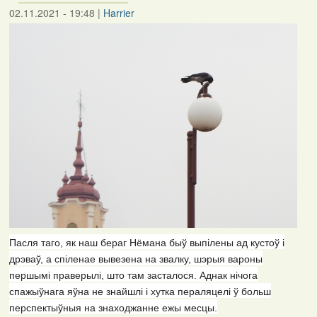
02.11.2021 - 19:48
|
Harrier
Пасля таго, як наш бераг Нёмана быў выпілены ад кустоў і
дрэваў, а спіленае вывезена на звалку, шэрыя вароны
першымі праверылі, што там засталося. Аднак нічога
спажыўнага яўна не знайшлі і хутка пераляцелі ў больш
перспектыўныя на знаходжанне ежы месцы.