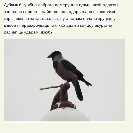
Дубчык быў яўна добрага памеру для гульні, якой адразу і
занялася варона – найперш яна адарвала два кавалачкі
кары, якія на ім заставаліся, ну а потым пачала круціць у
дзюбе і пераварочваць так, каб адзін з канцоў акуратна
расчапіць ударамі дзюбы: