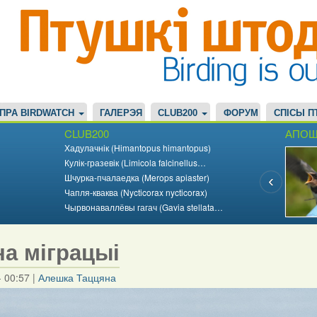
ПРА BIRDWATCH
ГАЛЕРЭЯ
CLUB200
ФОРУМ
СПІСЫ П
CLUB200
АПОШ
Хадулачнік (Himantopus himantopus)
Кулік-гразевік (Limicola falcinellus…
Шчурка-пчалаедка (Merops apiaster)
Чапля-кваква (Nycticorax nycticorax)
Чырвонаваллёвы гагач (Gavia stellata…
на міграцыі
- 00:57
|
Алешка Таццяна