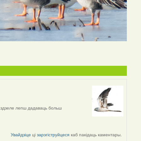
 раздзеле лепш дадаваць больш
Увайдзіце
ці
зарэгіструйцеся
каб пакідаць каментары.