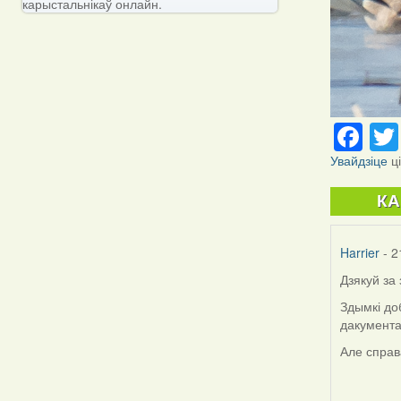
карыстальнікаў онлайн.
Fa
Увайдзіце
ц
К
Harrier
- 2
Дзякуй за
Здымкі до
дакумента
Але справ