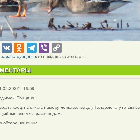
cebook
Twitter
VK
Odnoklassniki
Telegram
Viber
Copy
Link
і
зарэгіструйцеся
каб пакідаць каментары.
АМЕНТАРЫ
1.03.2022 - 18:59
 здымак, Таццяна!
брай якасці і вялікага памеру лепш заліваць у Галерэю, а ў гэтым
цыйныя здымкі з расповедам.
а аўтара, канешне.