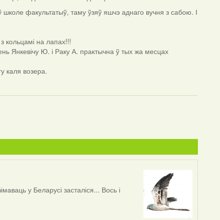
 школе факультатыў, таму ўзяў яшчэ аднаго вучня з сабою. І
з кольцамі на лапах!!!
ень Янкевічу Ю. і Раку А. практычна ў тых жа месцах
гу каля возера.
зімаваць у Беларусі засталіся... Вось і