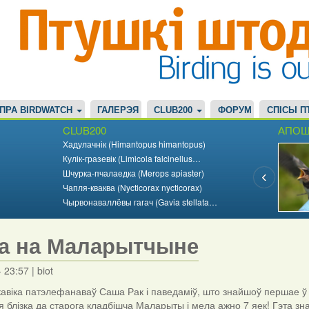
ПРА BIRDWATCH
ГАЛЕРЭЯ
CLUB200
ФОРУМ
СПІСЫ П
CLUB200
АПОШ
Хадулачнік (Himantopus himantopus)
Кулік-гразевік (Limicola falcinellus…
Шчурка-пчалаедка (Merops apiaster)
Чапля-кваква (Nycticorax nycticorax)
Чырвонаваллёвы гагач (Gavia stellata…
а на Маларытчыне
- 23:57
|
biot
авіка патэлефанаваў Саша Рак і паведаміў, што знайшоў першае ў г
я блізка да старога кладбішча Маларыты і мела ажно 7 яек! Гэта зн