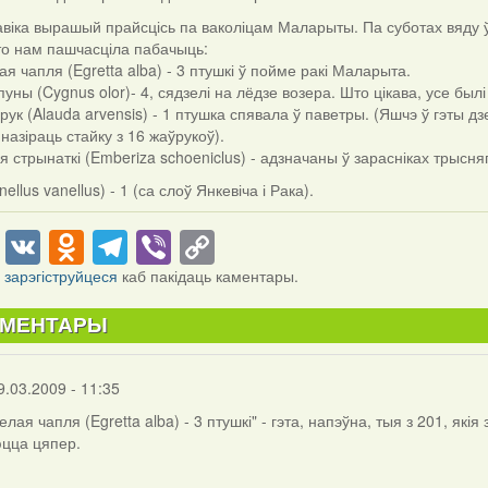
авіка вырашый прайсцісь па ваколіцам Маларыты. Па суботах вяду ў
то нам пашчасціла пабачыць:
ая чапля (Egretta alba) - 3 птушкі ў пойме ракі Маларыта.
уны (Cygnus olor)- 4, сядзелі на лёдзе возера. Што цікава, усе былі 
ук (Alauda arvensis) - 1 птушка спявала ў паветры. (Яшчэ ў гэты дз
назіраць стайку з 16 жаўрукоў).
 стрынаткі (Emberiza schoeniclus) - адзначаны ў зарасніках трысня
nellus vanellus) - 1 (са слоў Янкевіча і Рака).
cebook
Twitter
VK
Odnoklassniki
Telegram
Viber
Copy
Link
і
зарэгіструйцеся
каб пакідаць каментары.
АМЕНТАРЫ
9.03.2009 - 11:35
елая чапля (Egretta alba) - 3 птушкі" - гэта, напэўна, тыя з 201, якія 
цца цяпер.