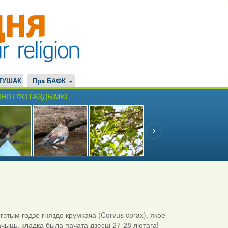
ТУШАК
Пра БАФК
НІЯ ФОТАЗДЫМКІ
этым годзе гняздо крумкача (Corvus corax), якое
ачыць, кладка была пачата дзесці 27-28 лютага!