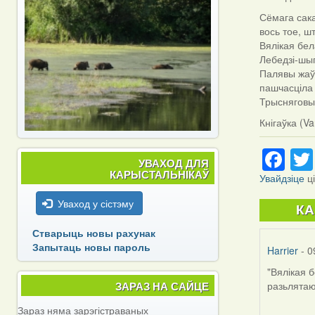
Сё
мага сак
вось тое, ш
Вялікая бел
Лебедзі-шып
Палявы жаўр
пашчасціла 
Трысняговыя
Кнігаўка (Va
Fa
УВАХОД ДЛЯ
КАРЫСТАЛЬНІКАЎ
Увайдзіце
ц
Уваход у сістэму
К
Стварыць новы рахунак
Запытаць новы пароль
Harrier
- 0
"Вялікая б
ЗАРАЗ НА САЙЦЕ
разьлятаю
Зараз няма зарэгістраваных