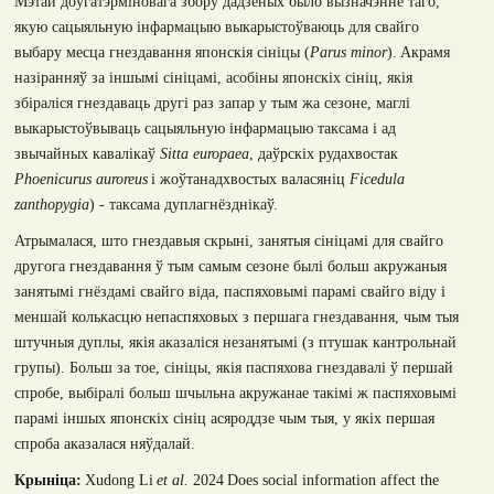
Мэтай доўгатэрміновага збору дадзеных было вызначэнне таго,
якую сацыяльную інфармацыю выкарыстоўваюць для свайго
выбару месца гнездавання японскія сініцы
(
Parus minor
)
.
Акрамя
назіранняў за іншымі сініцамі, асобіны японскіх сініц, якія
збіраліся гнездаваць другі раз запар у тым жа сезоне, маглі
выкарыстоўвываць сацыяльную інфармацыю таксама і ад
звычайных кавалікаў
Sitta europaea
,
даўрскіх рудахвостак
Phoenicurus auroreus
і жоўтанадхвостых валасяніц
Ficedula
zanthopygia
)
- таксама дуплагнёзднікаў
.
Атрымалася, што гнездавыя скрыні, занятыя сініцамі для свайго
другога гнездавання ў тым самым сезоне былі больш акружаныя
занятымі гнёздамі свайго віда, паспяховымі парамі свайго віду і
меншай колькасцю непаспяховых з першага гнездавання, чым тыя
штучныя дуплы, якія аказаліся незанятымі (з птушак кантрольнай
групы). Больш за тое, сініцы, якія паспяхова гнездавалі ў першай
спробе, выбіралі больш шчыльна акружанае такімі ж паспяховымі
парамі іншых японскіх сініц асяроддзе чым тыя, у якіх першая
спроба аказалася няўдалай.
Крыніца:
Xudong Li
et al.
2024
Does social information affect the