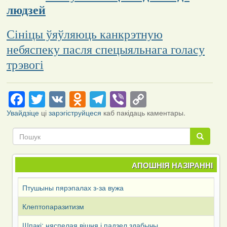
людзей
Сініцы ўяўляюць канкрэтную
небяспеку пасля спецыяльнага голасу
трэвогі
Facebook
Twitter
VK
Odnoklassniki
Telegram
Viber
Copy
Link
Увайдзіце
ці
зарэгіструйцеся
каб пакідаць каментары.
Пошук
Пошук
АПОШНІЯ НАЗІРАННІ
Птушыны пярэпалах з-за вужа
Клептопаразитизм
Шпакі: няспелая вішня і падзел здабычы