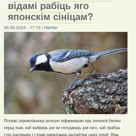
відамі рабіць яго
японскім сініцам?
06.08.2024 - 17:16
|
Harrier
Птушкі атрымліваюць розную інфармацыю пра знешнія ўмовы
перад тым, каб выбраць дзе ім гнездаваць для таго, каб зрабіць
гэта паспяхова і гэтым павялічыць распаўсюд сваіх генаў.
Пры