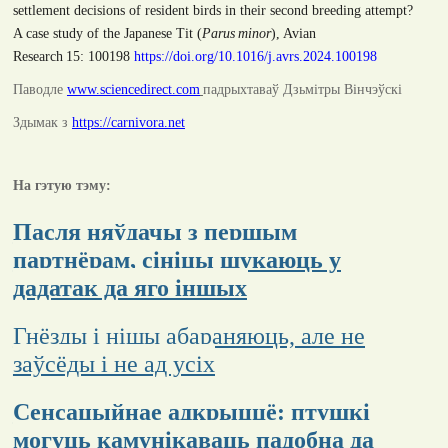
settlement decisions of resident birds in their second breeding attempt?
A case study of the Japanese Tit (
Parus
minor
)
, Avian
Research
15:
100198
https://doi.org/10.1016/j.avrs.2024.100198
Паводле
www.sciencedirect.com
падрыхтаваў Дзьмітры Вінчэўскі
Здымак з
https://carnivora.net
На гэтую тэму:
Пасля няўдачы з першым
партнёрам, сініцы шукаюць у
дадатак да яго іншых
Гнёзды і нішы абараняюць, але не
заўсёды і не ад усіх
Сенсацыйнае адкрыццё: птушкі
могуць камунікаваць падобна да