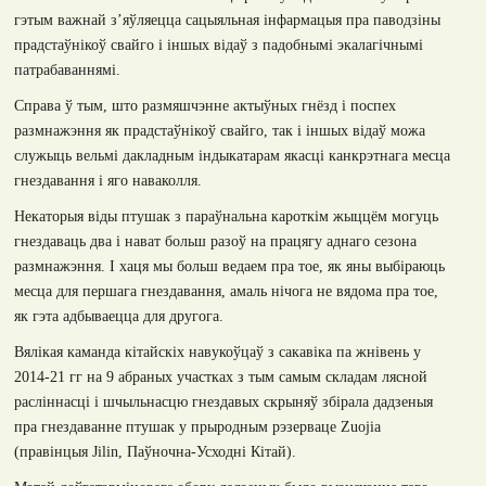
гэтым важнай з’яўляецца сацыяльная інфармацыя пра паводзіны
прадстаўнікоў свайго і іншых відаў з падобнымі экалагічнымі
патрабаваннямі.
Справа ў тым, што размяшчэнне актыўных гнёзд і поспех
размнажэння як прадстаўнікоў свайго, так і іншых відаў можа
служыць вельмі дакладным індыкатарам якасці канкрэтнага месца
гнездавання і яго наваколля.
Некаторыя віды птушак з параўнальна кароткім жыццём могуць
гнездаваць два і нават больш разоў на працягу аднаго сезона
размнажэння. І хаця мы больш ведаем пра тое, як яны выбіраюць
месца для першага гнездавання, амаль нічога не вядома пра тое,
як гэта адбываецца для другога.
Вялікая каманда кітайскіх навукоўцаў з сакавіка па жнівень у
2014
-
21
гг на 9 абраных участках з тым самым складам лясной
расліннасці і шчыльнасцю гнездавых скрыняў збірала дадзеныя
пра гнездаванне птушак у прыродным рэзерваце
Zuojia
(правінцыя
Jilin,
Паўночна-Усходні Кітай).