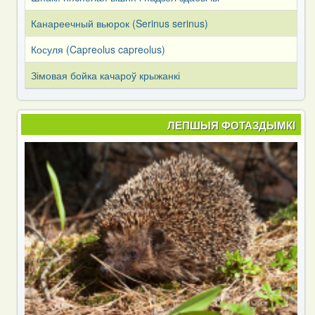
Канареечный вьюрок (Serinus serinus)
Косуля (Capreоlus capreоlus)
Зімовая бойка качароў крыжанкі
ЛЕПШЫЯ ФОТАЗДЫМКІ